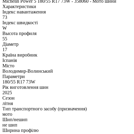
Michelin Power 5 180/55 R17 73W - 358060 - Мото шини
Характеристики
Індекс навантаження
73
Індекс швидкості
W
Высота профиля
55
Діаметр
17
Країна виробник
Іспанія
Місто
Володимир-Волинський
Параметри
180/55 R17 73W
Рік виготовлення шин
2025
Сезон
літня
Тип транспортного засобу (призначення)
мото
Шип/нешип
не шип
Ширина профілю