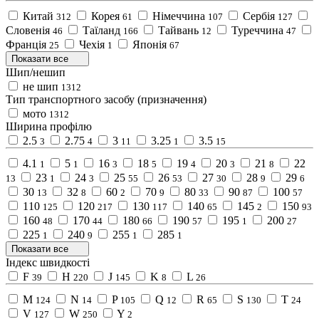
Китай
Корея
Німеччина
Сербія
312
61
107
127
Словенія
Таїланд
Тайвань
Туреччина
46
166
12
47
Франція
Чехія
Японія
25
1
67
Показати все
Шип/нешип
не шип
1312
Тип транспортного засобу (призначення)
мото
1312
Ширина профілю
2.5
2.75
3
3.25
3.5
3
4
11
1
15
4.1
5
16
18
19
20
21
22
1
1
3
5
4
3
8
23
24
25
26
27
28
29
13
1
3
55
53
30
9
6
30
32
60
70
80
90
100
13
8
2
9
33
87
57
110
120
130
140
145
150
125
217
117
65
2
93
160
170
180
190
195
200
48
44
66
57
1
27
225
240
255
285
1
9
1
1
Показати все
Індекс швидкості
F
H
J
K
L
39
220
145
8
26
M
N
P
Q
R
S
T
124
14
105
12
65
130
24
V
W
Y
127
250
2