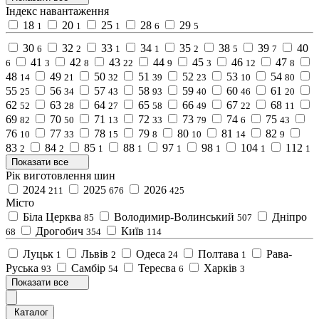
Індекс навантаження
18
20
25
28
29
1
1
1
6
5
30
32
33
34
35
38
39
40
6
2
1
1
2
5
7
41
42
43
44
45
46
47
6
3
8
22
9
3
12
8
48
49
50
51
52
53
54
14
21
32
39
23
10
80
55
56
57
58
59
60
61
25
34
43
93
40
46
20
62
63
64
65
66
67
68
52
28
27
58
49
22
11
69
70
71
72
73
74
75
82
50
13
33
79
6
43
76
77
78
79
80
81
82
10
33
15
8
10
14
9
83
84
85
88
97
98
104
112
2
2
1
1
1
1
1
1
Показати все
Рік виготовлення шин
2024
2025
2026
211
676
425
Місто
Біла Церква
Володимир-Волинський
Дніпро
85
507
Дрогобич
Київ
68
354
114
Луцьк
Львів
Одеса
Полтава
Рава-
1
2
24
1
Руська
Самбір
Тересва
Харків
93
54
6
3
Показати все
Каталог