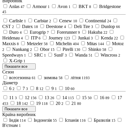
Виробник
Anlas
Armour
Avon
BKT
Bridgestone
47
1
1
8
45
Carlisle
Carlstar
Cenew
Continental
1
2
10
24
CST
Datex
Deestone
Deli Tire
Dunlop
2
18
4
3
66
Duro
Eurogrip
Forerunner
Hakuba
4
7
9
22
Heidenau
ITP
Journey
Junkai
Kenda
4
6
123
3
22
Maxxis
Metzeler
Michelin
Mitas
Motoz
8
58
404
144
Nankang
Obor
Pirelli
Shinko
2
2
15
130
58
Speedways
SRC
SunF
Wanda
Wincross
1
1
3
51
2
X-Grip
1
Показати все
Сезон
всесезонна
зимова
літня
61
58
1193
Діаметр
6
7
8
9
10
2
3
12
1
60
11
12
13
14
15
16
17
3
156
26
115
50
89
18
19
20
21
453
142
118
2
80
Показати все
Країна виробник
Індія
Індонезія
Іспанія
Бразилія
114
55
116
15
В'єтнам
1