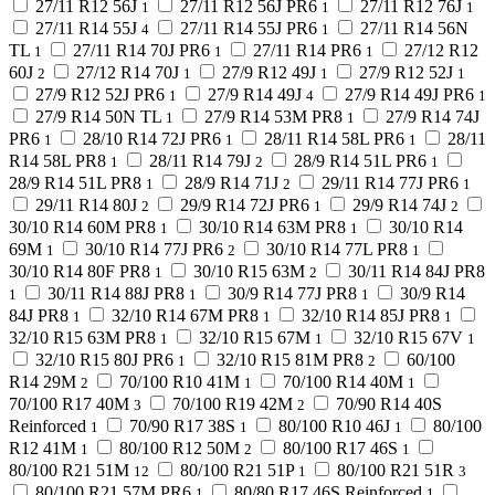
27/11 R12 56J
27/11 R12 56J PR6
27/11 R12 76J
1
1
1
27/11 R14 55J
27/11 R14 55J PR6
27/11 R14 56N
4
1
TL
27/11 R14 70J PR6
27/11 R14 PR6
27/12 R12
1
1
1
60J
27/12 R14 70J
27/9 R12 49J
27/9 R12 52J
2
1
1
1
27/9 R12 52J PR6
27/9 R14 49J
27/9 R14 49J PR6
1
4
1
27/9 R14 50N TL
27/9 R14 53M PR8
27/9 R14 74J
1
1
PR6
28/10 R14 72J PR6
28/11 R14 58L PR6
28/11
1
1
1
R14 58L PR8
28/11 R14 79J
28/9 R14 51L PR6
1
2
1
28/9 R14 51L PR8
28/9 R14 71J
29/11 R14 77J PR6
1
2
1
29/11 R14 80J
29/9 R14 72J PR6
29/9 R14 74J
2
1
2
30/10 R14 60M PR8
30/10 R14 63M PR8
30/10 R14
1
1
69M
30/10 R14 77J PR6
30/10 R14 77L PR8
1
2
1
30/10 R14 80F PR8
30/10 R15 63M
30/11 R14 84J PR8
1
2
30/11 R14 88J PR8
30/9 R14 77J PR8
30/9 R14
1
1
1
84J PR8
32/10 R14 67M PR8
32/10 R14 85J PR8
1
1
1
32/10 R15 63M PR8
32/10 R15 67M
32/10 R15 67V
1
1
1
32/10 R15 80J PR6
32/10 R15 81M PR8
60/100
1
2
R14 29M
70/100 R10 41M
70/100 R14 40M
2
1
1
70/100 R17 40M
70/100 R19 42M
70/90 R14 40S
3
2
Reinforced
70/90 R17 38S
80/100 R10 46J
80/100
1
1
1
R12 41M
80/100 R12 50M
80/100 R17 46S
1
2
1
80/100 R21 51M
80/100 R21 51P
80/100 R21 51R
12
1
3
80/100 R21 57M PR6
80/80 R17 46S Reinforced
1
1