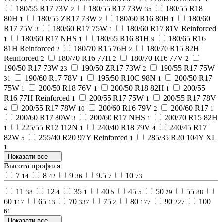
180/55 R17 73V
180/55 R17 73W
180/55 R18
2
35
80H
180/55 ZR17 73W
180/60 R16 80H
180/60
1
2
1
R17 75V
180/60 R17 75W
180/60 R17 81V Reinforced
3
1
180/60 R17 NHS
180/65 R16 81H
180/65 R16
1
1
9
81H Reinforced
180/70 R15 76H
180/70 R15 82H
2
2
Reinforced
180/70 R16 77H
180/70 R16 77V
2
2
2
190/50 R17 73W
190/50 ZR17 73W
190/55 R17 75W
23
2
190/60 R17 78V
195/50 R10C 98N
200/50 R17
31
1
1
75W
200/50 R18 76V
200/50 R18 82H
200/55
1
1
1
R16 77H Reinforced
200/55 R17 75W
200/55 R17 78V
1
1
200/55 R17 78W
200/60 R16 79V
200/60 R17
4
10
2
1
200/60 R17 80W
200/60 R17 NHS
200/70 R15 82H
3
1
225/55 R12 112N
240/40 R18 79V
240/45 R17
1
1
4
82W
255/40 R20 97Y Reinforced
285/35 R20 104Y XL
5
1
1
Показати все
Высота профиля
7
8
9
9.5
10
14
42
36
7
73
11
12
35
40
45
50
55
38
4
1
5
5
29
88
60
65
70
75
80
90
100
117
13
337
2
177
227
61
Показати все