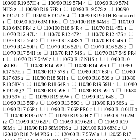
100/90 R19 57H
100/90 R19 57M
100/90 R19 57M
4
4
NHS
100/90 R19 57R
100/90 R19 57S
100/90
2
1
2
R19 57T
100/90 R19 57V
100/90 R19 61H Reinforced
2
4
100/90 R19 63M PR6
110/100 R18 64M
110/100
1
1
5
R18 64M PR4
110/100 R18 64R
110/70 R11 45L
2
4
1
110/70 R12 47L
110/70 R12 47P
110/70 R12 47S
1
1
2
110/70 R12 56P
110/70 R13 48S
110/70 R13 54S
2
3
1
110/70 R14 50P
110/70 R16 52P
110/70 R16 52S
1
1
2
110/70 R17 54H
110/70 R17 54S
110/70 R17 54S PR4
10
3
110/70 R17 54W
110/70 R17 NHS
110/80 R10
1
7
1
58J RG
110/80 R14 59P
110/80 R14 59S
110/80
1
1
1
R17 57H
110/80 R17 57S
110/80 R17 63P
110/80
1
1
1
R17 63S
110/80 R18 58H
110/80 R18 58S
110/80
2
1
3
R18 58V
110/80 R18 64R
110/80 R19 59H
110/80
1
1
4
R19 59Q
110/80 R19 59R
110/80 R19 59T
110/80
2
1
3
R19 59V
110/80 R19 59W
110/90 R12 64S
13
1
1
110/90 R13 56P
110/90 R13 56Q
110/90 R13 56S
3
1
2
110/90 R17 66P
110/90 R17 66P PR6
110/90 R18 61H
1
2
3
110/90 R18 61V
110/90 R19 62H
110/90 R19 62M
2
7
110/90 R19 62P
110/90 R19 62R
110/90 R19
12
1
1
68M
110/90 R19 68M PR6
120/100 R18 68M
1
2
2
120/100 R18 74M PR6
120/60 R17 55W
120/65 R17
1
6