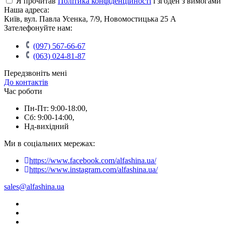
Я прочитав
Політика конфіденційності
і згоден з вимогами
Наша адреса:
Київ, вул. Павла Усенка, 7/9, Новомостицька 25 А
Зателефонуйте нам:
(097) 567-66-67
(063) 024-81-87
Передзвоніть мені
До контактів
Час роботи
Пн-Пт: 9:00-18:00,
Сб: 9:00-14:00,
Нд-вихідний
Ми в соціальних мережах:
https://www.facebook.com/alfashina.ua/
https://www.instagram.com/alfashina.ua/
sales@alfashina.ua