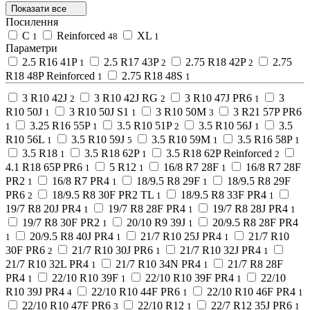
Показати все
Посилення
C
Reinforced
XL
1
48
1
Параметри
2.5 R16 41P
2.5 R17 43P
2.75 R18 42P
2.75
1
2
2
R18 48P Reinforced
2.75 R18 48S
1
1
3 R10 42J
3 R10 42J RG
3 R10 47J PR6
3
2
2
1
R10 50J
3 R10 50J S1
3 R10 50M
3 R21 57P PR6
1
1
3
3.25 R16 55P
3.5 R10 51P
3.5 R10 56J
3.5
1
1
2
1
R10 56L
3.5 R10 59J
3.5 R10 59M
3.5 R16 58P
1
5
1
1
3.5 R18
3.5 R18 62P
3.5 R18 62P Reinforced
1
1
2
4.1 R18 65P PR6
5 R12
16/8 R7 28F
16/8 R7 28F
1
1
1
PR2
16/8 R7 PR4
18/9.5 R8 29F
18/9.5 R8 29F
1
1
1
PR6
18/9.5 R8 30F PR2 TL
18/9.5 R8 33F PR4
2
1
1
19/7 R8 20J PR4
19/7 R8 28F PR4
19/7 R8 28J PR4
1
1
1
19/7 R8 30F PR2
20/10 R9 39J
20/9.5 R8 28F PR4
1
1
20/9.5 R8 40J PR4
21/7 R10 25J PR4
21/7 R10
1
1
1
30F PR6
21/7 R10 30J PR6
21/7 R10 32J PR4
2
1
1
21/7 R10 32L PR4
21/7 R10 34N PR4
21/7 R8 28F
1
1
PR4
22/10 R10 39F
22/10 R10 39F PR4
22/10
1
1
1
R10 39J PR4
22/10 R10 44F PR6
22/10 R10 46F PR4
4
1
1
22/10 R10 47F PR6
22/10 R12
22/7 R12 35J PR6
3
1
1