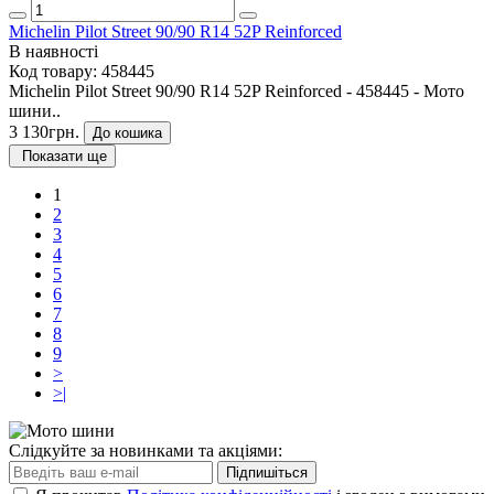
Michelin Pilot Street 90/90 R14 52P Reinforced
В наявності
Код товару:
458445
Michelin Pilot Street 90/90 R14 52P Reinforced - 458445 - Мото
шини..
3 130грн.
До кошика
Показати ще
1
2
3
4
5
6
7
8
9
>
>|
Слідкуйте за новинками та акціями:
Підпишіться