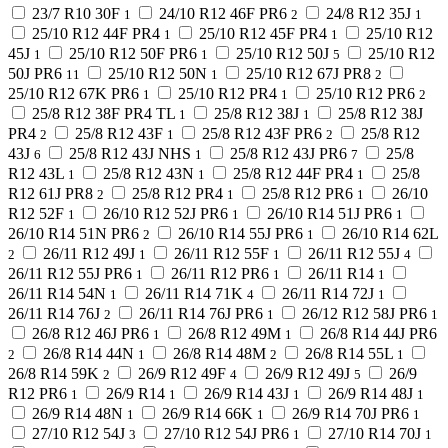
23/7 R10 30F
24/10 R12 46F PR6
24/8 R12 35J
1
2
1
25/10 R12 44F PR4
25/10 R12 45F PR4
25/10 R12
1
1
45J
25/10 R12 50F PR6
25/10 R12 50J
25/10 R12
1
1
5
50J PR6
25/10 R12 50N
25/10 R12 67J PR8
11
1
2
25/10 R12 67K PR6
25/10 R12 PR4
25/10 R12 PR6
1
1
2
25/8 R12 38F PR4 TL
25/8 R12 38J
25/8 R12 38J
1
1
PR4
25/8 R12 43F
25/8 R12 43F PR6
25/8 R12
2
1
2
43J
25/8 R12 43J NHS
25/8 R12 43J PR6
25/8
6
1
7
R12 43L
25/8 R12 43N
25/8 R12 44F PR4
25/8
1
1
1
R12 61J PR8
25/8 R12 PR4
25/8 R12 PR6
26/10
2
1
1
R12 52F
26/10 R12 52J PR6
26/10 R14 51J PR6
1
1
1
26/10 R14 51N PR6
26/10 R14 55J PR6
26/10 R14 62L
2
1
26/11 R12 49J
26/11 R12 55F
26/11 R12 55J
2
1
1
4
26/11 R12 55J PR6
26/11 R12 PR6
26/11 R14
1
1
1
26/11 R14 54N
26/11 R14 71K
26/11 R14 72J
1
4
1
26/11 R14 76J
26/11 R14 76J PR6
26/12 R12 58J PR6
2
1
1
26/8 R12 46J PR6
26/8 R12 49M
26/8 R14 44J PR6
1
1
26/8 R14 44N
26/8 R14 48M
26/8 R14 55L
2
1
2
1
26/8 R14 59K
26/9 R12 49F
26/9 R12 49J
26/9
2
4
5
R12 PR6
26/9 R14
26/9 R14 43J
26/9 R14 48J
1
1
1
1
26/9 R14 48N
26/9 R14 66K
26/9 R14 70J PR6
1
1
1
27/10 R12 54J
27/10 R12 54J PR6
27/10 R14 70J
3
1
1