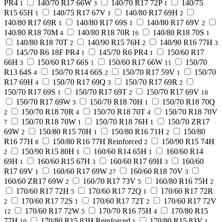
PR4
140/70 R17 66W
140/70 R17 72P
140/75
1
3
1
R15 65H
140/75 R17 67V
140/80 R17 69H
1
1
2
140/80 R17 69R
140/80 R17 69S
140/80 R17 69V
1
1
2
140/80 R18 70M
140/80 R18 70R
140/80 R18 70S
4
16
1
140/80 R18 70T
140/90 R15 76H
140/90 R16 77H
2
2
3
145/70 R6 18F PR4
145/70 R6 PR4
150/60 R17
1
1
66H
150/60 R17 66S
150/60 R17 66W
150/70
3
1
11
R13 64S
150/70 R14 66S
150/70 R17 59V
150/70
4
2
1
R17 69H
150/70 R17 69Q
150/70 R17 69R
4
3
2
150/70 R17 69S
150/70 R17 69T
150/70 R17 69V
1
2
18
150/70 R17 69W
150/70 R18 70H
150/70 R18 70Q
3
1
150/70 R18 70R
150/70 R18 70T
150/70 R18 70V
2
4
4
150/70 R18 70W
150/70 R18 76H
150/70 ZR17
7
1
1
69W
150/80 R15 70H
150/80 R16 71H
150/80
2
1
2
R16 77H
150/80 R16 77H Reinforced
150/90 R15 74H
8
2
150/90 R15 80H
160/60 R14 65H
160/60 R14
2
1
1
69H
160/60 R15 67H
160/60 R17 69H
160/60
1
3
3
R17 69V
160/60 R17 69W
160/60 R18 70V
1
27
3
160/60 ZR17 69W
160/70 R17 73V
160/80 R16 75H
2
5
2
170/60 R17 72H
170/60 R17 72Q
170/60 R17 72R
5
1
170/60 R17 72S
170/60 R17 72T
170/60 R17 72V
2
1
2
170/60 R17 72W
170/70 R16 75H
170/80 R15
12
5
4
77H
170/80 R15 83H Reinforced
170/80 R15 83V
10
1
1