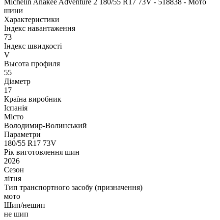
Michelin Anakee Adventure 2 180/55 R17 73V - 518838 - Мото
шини
Характеристики
Індекс навантаження
73
Індекс швидкості
V
Высота профиля
55
Діаметр
17
Країна виробник
Іспанія
Місто
Володимир-Волинський
Параметри
180/55 R17 73V
Рік виготовлення шин
2026
Сезон
літня
Тип транспортного засобу (призначення)
мото
Шип/нешип
не шип