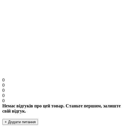
Увага:
HTML розмітка не підтримується. Використовуйте звичайний текст.
Продовжити
0
0
0
0
0
Немає відгуків про цей товар. Станьте першим, залиште
свій відгук.
+ Додати питання