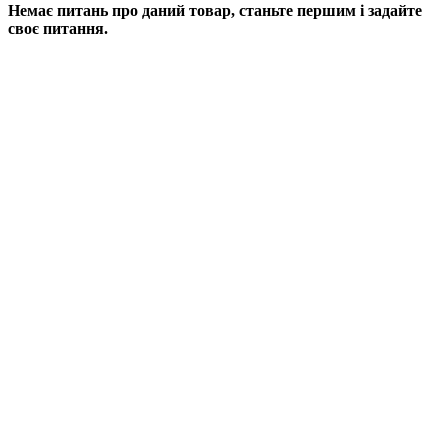
Немає питань про даний товар, станьте першим і задайте
своє питання.
ДОДАТИ ПИТАННЯ
Якщо у Вас є питання по цьому товару, заповніть форму
нижче, і ми відповімо найближчим часом.