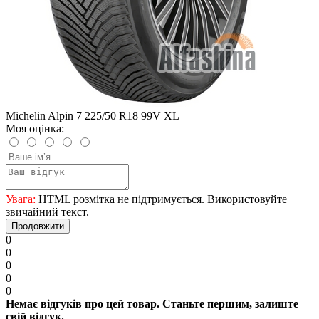
Michelin Alpin 7 225/50 R18 99V XL
Моя оцінка:
Увага:
HTML розмітка не підтримується. Використовуйте
звичайний текст.
Продовжити
0
0
0
0
0
Немає відгуків про цей товар. Станьте першим, залиште
свій відгук.