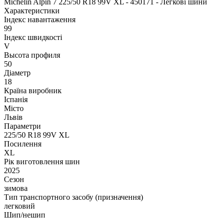
Michelin Alpin 7 225/50 R18 99V XL - 450171 - Легкові шини
Характеристики
Індекс навантаження
99
Індекс швидкості
V
Высота профиля
50
Діаметр
18
Країна виробник
Іспанія
Місто
Львів
Параметри
225/50 R18 99V XL
Посилення
XL
Рік виготовлення шин
2025
Сезон
зимова
Тип транспортного засобу (призначення)
легковий
Шип/нешип