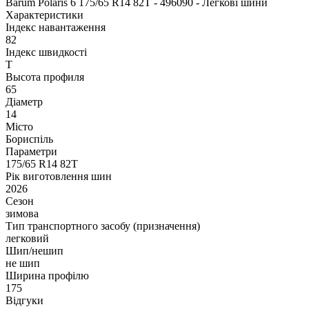
Barum Polaris 6 175/65 R14 82T - 496090 - Легкові шини
Характеристики
Індекс навантаження
82
Індекс швидкості
T
Высота профиля
65
Діаметр
14
Місто
Бориспіль
Параметри
175/65 R14 82T
Рік виготовлення шин
2026
Сезон
зимова
Тип транспортного засобу (призначення)
легковий
Шип/нешип
не шип
Ширина профілю
175
Відгуки