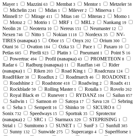
Mayer
Mazzini
Membat
Mentor
Metzeler
1
63
3
1
58
Michelin
Midas
Milever
Minerva
2241
1
2
1
Minnell
Mirage
Mitas
Miteras
Momo
57
411
140
2
1
Motoz
Motrio
MRF
MRL
Nankang
2
1
1
2
19
Neolin
Neoterra
Nereus
Neumaster
28
10
151
12
Nexen
Nitto
Nokian
Nordexx
NV-
746
5
1118
35
TIRES (наварка)
Obor
Onyx
Orium
5
15
202
300
Otani
Ovation
Ozka
Pace
Paxaro
56
184
53
1
10
Petlas
Pirelli
Platin
Pneumant
Point S
685
923
3
1
16
Powertrac
Profil (наварка)
PROMETEON
494
43
8
Radar
Radburg (наварка)
Rauffan
Rider
6
11
148
(наварка)
Riken
Road King
Roadcruza
1
203
1
124
RoadHiker
Roadlux
Roadmarch
ROADONE
38
2
46
1
Roadshine
Roadstone
Roadwing
Roadx
2
418
2
411
Rockblade
Rolling Master
Rotalla
Rovelo
59
1
3
262
Royal Black
Runever
RYDANZ
Sailun
49
1
104
857
Sailwin
Samson
Satoya
Sava
Sebring
1
49
17
128
Seha
Semperit
Shinko
SICURO
6
3
16
59
8
Sonix
Speedways
Sportrak
Sprotector
732
15
35
(наварка)
SRC
Starmaxx
STEPRISING
2
1
329
1
Strial
Sumitomo
SUNET
SunF
Sunfull
1
3
1
3
385
Sunny
Sunwide
Supercargo
SuperHorse
132
275
4
1