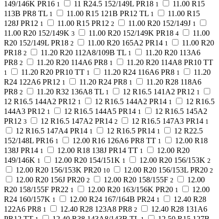
149/146K PR16
11 R24.5 152/149L PR18
11.00 R15
1
1
113B PR8 TL
11.00 R15 121B PR12 TL
11.00 R15
1
1
128J PR12
11.00 R15 PR12
11.00 R20 152/149J
1
2
1
11.00 R20 152/149K
11.00 R20 152/149K PR18
11.00
3
4
R20 152/149L PR18
11.00 R20 165A2 PR14
11.00 R20
2
1
PR18
11.20 R20 112A8/109B TL
11.20 R20 113A6
2
1
PR8
11.20 R20 114A6 PR8
11.20 R20 114A8 PR10 TT
2
1
11.20 R20 PR10 TT
11.20 R24 116A6 PR8
11.20
1
1
1
R24 122A6 PR12
11.20 R24 PR8
11.20 R28 118A6
1
1
PR8
11.20 R32 136A8 TL
12 R16.5 141A2 PR12
2
1
1
12 R16.5 144A2 PR12
12 R16.5 144A2 PR14
12 R16.5
1
1
144A3 PR12
12 R16.5 144A5 PR14
12 R16.5 145A2
1
1
PR12
12 R16.5 147A2 PR14
12 R16.5 147A3 PR14
3
2
1
12 R16.5 147A4 PR14
12 R16.5 PR14
12 R22.5
1
1
152/148L PR16
12.00 R16 126A6 PR8 TT
12.00 R18
1
1
138J PR14
12.00 R18 138J PR14 TT
12.00 R20
1
1
149/146K
12.00 R20 154/151K
12.00 R20 156/153K
1
1
2
12.00 R20 156/153K PR20
12.00 R20 156/153L PR20
10
2
12.00 R20 156J PR20
12.00 R20 158/155F
12.00
2
2
R20 158/155F PR22
12.00 R20 163/156K PR20
12.00
1
1
R24 160/157K
12.00 R24 167/164B PR24
12.40 R28
1
1
122A6 PR8
12.40 R28 123A8 PR8
12.40 R28 131A6
1
2
PR12 TT
12.40 R38 143A8/143B TL
12.50 R15 127B