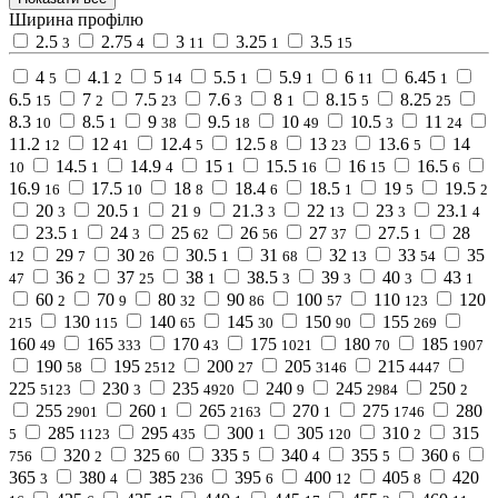
Ширина профілю
2.5
2.75
3
3.25
3.5
3
4
11
1
15
4
4.1
5
5.5
5.9
6
6.45
5
2
14
1
1
11
1
6.5
7
7.5
7.6
8
8.15
8.25
15
2
23
3
1
5
25
8.3
8.5
9
9.5
10
10.5
11
10
1
38
18
49
3
24
11.2
12
12.4
12.5
13
13.6
14
12
41
5
8
23
5
14.5
14.9
15
15.5
16
16.5
10
1
4
1
16
15
6
16.9
17.5
18
18.4
18.5
19
19.5
16
10
8
6
1
5
2
20
20.5
21
21.3
22
23
23.1
3
1
9
3
13
3
4
23.5
24
25
26
27
27.5
28
1
3
62
56
37
1
29
30
30.5
31
32
33
35
12
7
26
1
68
13
54
36
37
38
38.5
39
40
43
47
2
25
1
3
3
3
1
60
70
80
90
100
110
120
2
9
32
86
57
123
130
140
145
150
155
215
115
65
30
90
269
160
165
170
175
180
185
49
333
43
1021
70
1907
190
195
200
205
215
58
2512
27
3146
4447
225
230
235
240
245
250
5123
3
4920
9
2984
2
255
260
265
270
275
280
2901
1
2163
1
1746
285
295
300
305
310
315
5
1123
435
1
120
2
320
325
335
340
355
360
756
2
60
5
4
5
6
365
380
385
395
400
405
420
3
4
236
6
12
8