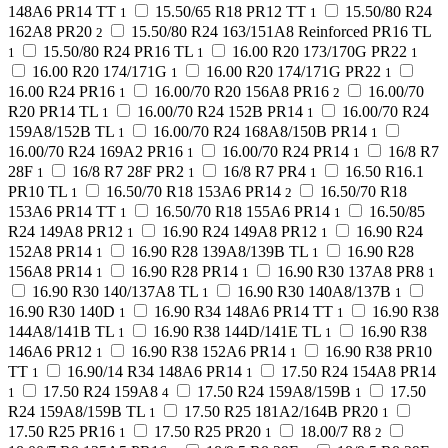
148A6 PR14 TT
15.50/65 R18 PR12 TT
15.50/80 R24
1
1
162A8 PR20
15.50/80 R24 163/151A8 Reinforced PR16 TL
2
15.50/80 R24 PR16 TL
16.00 R20 173/170G PR22
1
1
1
16.00 R20 174/171G
16.00 R20 174/171G PR22
1
1
16.00 R24 PR16
16.00/70 R20 156A8 PR16
16.00/70
1
2
R20 PR14 TL
16.00/70 R24 152B PR14
16.00/70 R24
1
1
159A8/152B TL
16.00/70 R24 168A8/150B PR14
1
1
16.00/70 R24 169A2 PR16
16.00/70 R24 PR14
16/8 R7
1
1
28F
16/8 R7 28F PR2
16/8 R7 PR4
16.50 R16.1
1
1
1
PR10 TL
16.50/70 R18 153A6 PR14
16.50/70 R18
1
2
153A6 PR14 TT
16.50/70 R18 155A6 PR14
16.50/85
1
1
R24 149A8 PR12
16.90 R24 149A8 PR12
16.90 R24
1
1
152A8 PR14
16.90 R28 139A8/139B TL
16.90 R28
1
1
156A8 PR14
16.90 R28 PR14
16.90 R30 137A8 PR8
1
1
1
16.90 R30 140/137A8 TL
16.90 R30 140A8/137B
1
1
16.90 R30 140D
16.90 R34 148A6 PR14 TT
16.90 R38
1
1
144A8/141B TL
16.90 R38 144D/141E TL
16.90 R38
1
1
146A6 PR12
16.90 R38 152A6 PR14
16.90 R38 PR10
1
1
TT
16.90/14 R34 148A6 PR14
17.50 R24 154A8 PR14
1
1
17.50 R24 159A8
17.50 R24 159A8/159B
17.50
1
4
1
R24 159A8/159B TL
17.50 R25 181A2/164B PR20
1
1
17.50 R25 PR16
17.50 R25 PR20
18.00/7 R8
1
1
2