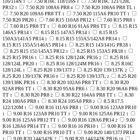
116/114N
7.50 R16C 118/116S
7.50 R16C 121/120L
1
1
PR12
7.50 R20 108A6 PR8
7.50 R20 108A6 PR8 TL
1
4
1
7.50 R20 109A6 PR8 TT
7.50 R20 115A6 PR10 TT
1
1
7.50 R20 PR20
7.60 R15 110A8 PR12
7.60 R15 PR8
1
1
1
7.60 R15 PR8 TT
8.00 R16 91A6 PR6 TT
8.15 R15
1
1
146A5 PR14
8.15 R15 147A5 PR14
8.15 R15
1
1
150A3/141A5 PR14
8.15 R15 155A5/142A8 PR14
1
1
8.15 R15 155A5/146A5 PR14
8.25 R15 143/141G PR18
1
1
8.25 R15 151/145A5 PR12
8.25 R15 153A5 PR18
1
1
8.25 R15 PR16
8.25 R16 128/124K PR16
8.25 R16
1
2
128/124L PR20
8.25 R16 128/124M PR16
8.25 R16C
1
1
128/124L
8.25 R20 139/137J
8.25 R20 139/137K
1
2
2
8.25 R20 139/137K PR16
8.25 R20 139/137L
8.25 R20
9
2
139/138K PR16
8.30 R20 102A6 PR8 TT
8.30 R20
1
1
92A8 PR6 TT
8.30 R20 95A6 PR6
8.30 R20 96A6 PR6
1
1
TT
8.30 R20 PR8
8.30 R22 104A6 PR8 TT
8.30
1
2
1
R24 100A6 PR8
8.30 R24 105A8 PR8
8.5 R17.5
1
2
122/120M
9.00 R16 111A6 PR8
9.00 R16 123A8 PR10
1
1
9.00 R16 123A8 PR10 TT
9.00 R16 125A6 PR12
1
1
1
9.00 R16 125A6 PR12 TT
9.00 R16 128A6 PR14
9.00
1
2
R16 128A6 PR14 TT
9.00 R16 16 PR10
9.00 R16 16
1
1
PR10 TT
9.00 R16 PR10 TT
9.00 R20 140/137J PR14
1
1
9.00 R20 144/142K
9.00 R20 144/142K PR16
1
7
18