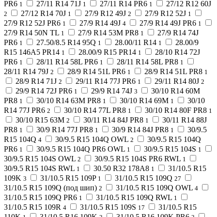
PR6
27/11 R14 71J
27/11 R14 PR6
27/12 R12 60J
1
1
1
27/12 R14 70J
27/9 R12 49J
27/9 R12 52J
2
1
2
1
27/9 R12 52J PR6
27/9 R14 49J
27/9 R14 49J PR6
1
4
1
27/9 R14 50N TL
27/9 R14 53M PR8
27/9 R14 74J
1
1
PR6
27.50/8.5 R14 95Q
28.00/11 R14
28.00/9
1
1
1
R15 146A5 PR14
28.00/9 R15 PR14
28/10 R14 72J
1
1
PR6
28/11 R14 58L PR6
28/11 R14 58L PR8
1
1
1
28/11 R14 79J
28/9 R14 51L PR6
28/9 R14 51L PR8
2
1
1
28/9 R14 71J
29/11 R14 77J PR6
29/11 R14 80J
2
1
2
29/9 R14 72J PR6
29/9 R14 74J
30/10 R14 60M
1
3
PR8
30/10 R14 63M PR8
30/10 R14 69M
30/10
1
1
1
R14 77J PR6
30/10 R14 77L PR8
30/10 R14 80F PR8
2
1
1
30/10 R15 63M
30/11 R14 84J PR8
30/11 R14 88J
2
1
PR8
30/9 R14 77J PR8
30/9 R14 84J PR8
30/9.5
1
1
1
R15 104Q
30/9.5 R15 104Q OWL
30/9.5 R15 104Q
4
2
PR6
30/9.5 R15 104Q PR6 OWL
30/9.5 R15 104S
1
1
1
30/9.5 R15 104S OWL
30/9.5 R15 104S PR6 RWL
2
1
30/9.5 R15 104S RWL
30.50 R32 178A8
31/10.5 R15
1
1
109K
31/10.5 R15 109P
31/10.5 R15 109Q
3
1
27
31/10.5 R15 109Q (под шип)
31/10.5 R15 109Q OWL
2
4
31/10.5 R15 109Q PR6
31/10.5 R15 109Q RWL
1
1
31/10.5 R15 109R
31/10.5 R15 109S
31/10.5 R15
4
17
110K
31/10.5 R16 109K
31/10.5 R16 109K PR6