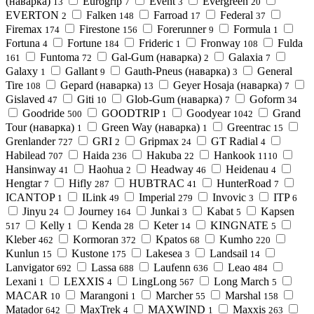
(наварка)
Eurogrip
Event
Evergreen
13
7
3
20
EVERTON
Falken
Farroad
Federal
2
148
17
37
Firemax
Firestone
Forerunner
Formula
174
156
9
1
Fortuna
Fortune
Frideric
Fronway
Fulda
4
184
1
108
Funtoma
Gal-Gum (наварка)
Galaxia
161
72
2
7
Galaxy
Gallant
Gauth-Pneus (наварка)
General
1
9
3
Tire
Gepard (наварка)
Geyer Hosaja (наварка)
108
13
7
Gislaved
Giti
Glob-Gum (наварка)
Goform
47
10
7
34
Goodride
GOODTRIP
Goodyear
Grand
500
1
1042
Tour (наварка)
Green Way (наварка)
Greentrac
1
1
15
Grenlander
GRI
Gripmax
GT Radial
727
2
24
4
Habilead
Haida
Hakuba
Hankook
707
236
22
1110
Hansinway
Haohua
Headway
Heidenau
41
2
46
4
Hengtar
Hifly
HUBTRAC
HunterRoad
7
287
41
7
ICANTOP
ILink
Imperial
Invovic
ITP
1
49
279
3
6
Jinyu
Journey
Junkai
Kabat
Kapsen
24
164
3
5
Kelly
Kenda
Keter
KINGNATE
517
1
28
14
5
Kleber
Kormoran
Kpatos
Kumho
462
372
68
220
Kunlun
Kustone
Lakesea
Landsail
15
175
3
14
Lanvigator
Lassa
Laufenn
Leao
692
688
636
484
Lexani
LEXXIS
LingLong
Long March
1
4
567
5
MACAR
Marangoni
Marcher
Marshal
10
1
55
158
Matador
MaxTrek
MAXWIND
Maxxis
642
4
1
263