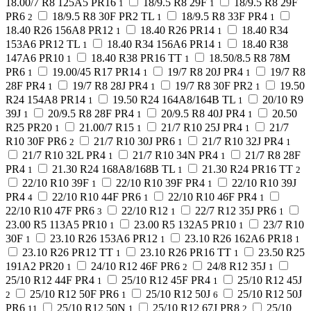
18.00/7 R8 125A5 PR16
18/9.5 R8 29F
18/9.5 R8 29F
1
1
PR6
18/9.5 R8 30F PR2 TL
18/9.5 R8 33F PR4
2
1
1
18.40 R26 156A8 PR12
18.40 R26 PR14
18.40 R34
1
1
153A6 PR12 TL
18.40 R34 156A6 PR14
18.40 R38
1
1
147A6 PR10
18.40 R38 PR16 TT
18.50/8.5 R8 78M
1
1
PR6
19.00/45 R17 PR14
19/7 R8 20J PR4
19/7 R8
1
1
1
28F PR4
19/7 R8 28J PR4
19/7 R8 30F PR2
19.50
1
1
1
R24 154A8 PR14
19.50 R24 164A8/164B TL
20/10 R9
1
1
39J
20/9.5 R8 28F PR4
20/9.5 R8 40J PR4
20.50
1
1
1
R25 PR20
21.00/7 R15
21/7 R10 25J PR4
21/7
1
1
1
R10 30F PR6
21/7 R10 30J PR6
21/7 R10 32J PR4
2
1
1
21/7 R10 32L PR4
21/7 R10 34N PR4
21/7 R8 28F
1
1
PR4
21.30 R24 168A8/168B TL
21.30 R24 PR16 TT
1
1
2
22/10 R10 39F
22/10 R10 39F PR4
22/10 R10 39J
1
1
PR4
22/10 R10 44F PR6
22/10 R10 46F PR4
4
1
1
22/10 R10 47F PR6
22/10 R12
22/7 R12 35J PR6
3
1
1
23.00 R5 113A5 PR10
23.00 R5 132A5 PR10
23/7 R10
1
1
30F
23.10 R26 153A6 PR12
23.10 R26 162A6 PR18
1
1
1
23.10 R26 PR12 TT
23.10 R26 PR16 TT
23.50 R25
1
1
191A2 PR20
24/10 R12 46F PR6
24/8 R12 35J
1
2
1
25/10 R12 44F PR4
25/10 R12 45F PR4
25/10 R12 45J
1
1
25/10 R12 50F PR6
25/10 R12 50J
25/10 R12 50J
2
1
6
PR6
25/10 R12 50N
25/10 R12 67J PR8
25/10
11
1
2