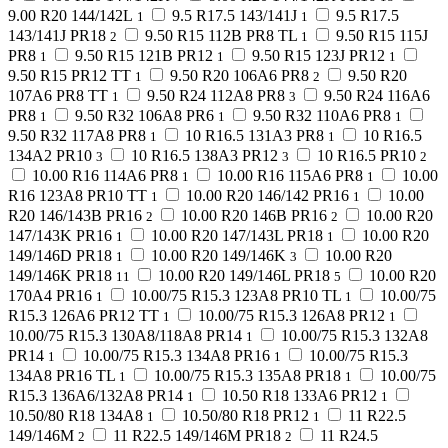
9.00 R20 144/142L
9.5 R17.5 143/141J
9.5 R17.5
1
1
143/141J PR18
9.50 R15 112B PR8 TL
9.50 R15 115J
2
1
PR8
9.50 R15 121B PR12
9.50 R15 123J PR12
1
1
1
9.50 R15 PR12 TT
9.50 R20 106A6 PR8
9.50 R20
1
2
107A6 PR8 TT
9.50 R24 112A8 PR8
9.50 R24 116A6
1
3
PR8
9.50 R32 106A8 PR6
9.50 R32 110A6 PR8
1
1
1
9.50 R32 117A8 PR8
10 R16.5 131A3 PR8
10 R16.5
1
1
134A2 PR10
10 R16.5 138A3 PR12
10 R16.5 PR10
3
3
2
10.00 R16 114A6 PR8
10.00 R16 115A6 PR8
10.00
1
1
R16 123A8 PR10 TT
10.00 R20 146/142 PR16
10.00
1
1
R20 146/143B PR16
10.00 R20 146B PR16
10.00 R20
2
2
147/143K PR16
10.00 R20 147/143L PR18
10.00 R20
1
1
149/146D PR18
10.00 R20 149/146K
10.00 R20
1
3
149/146K PR18
10.00 R20 149/146L PR18
10.00 R20
11
5
170A4 PR16
10.00/75 R15.3 123A8 PR10 TL
10.00/75
1
1
R15.3 126A6 PR12 TT
10.00/75 R15.3 126A8 PR12
1
1
10.00/75 R15.3 130A8/118A8 PR14
10.00/75 R15.3 132A8
1
PR14
10.00/75 R15.3 134A8 PR16
10.00/75 R15.3
1
1
134A8 PR16 TL
10.00/75 R15.3 135A8 PR18
10.00/75
1
1
R15.3 136A6/132A8 PR14
10.50 R18 133A6 PR12
1
1
10.50/80 R18 134A8
10.50/80 R18 PR12
11 R22.5
1
1
149/146M
11 R22.5 149/146M PR18
11 R24.5
2
2