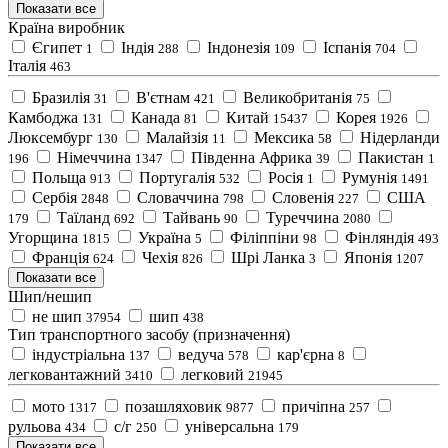
Показати все
Країна виробник
Єгипет
Індія
Індонезія
Іспанія
1
288
109
704
Італія
463
Бразилія
В'єтнам
Великобританія
31
421
75
Камбоджа
Канада
Китай
Корея
131
81
15437
1926
Люксембург
Малайзія
Мексика
Нідерланди
130
11
58
Німеччина
Південна Африка
Пакистан
196
1347
39
1
Польща
Португалія
Росія
Румунія
913
532
1
1491
Сербія
Словаччина
Словенія
США
2848
798
227
Таїланд
Тайвань
Туреччина
179
692
90
2080
Угорщина
Україна
Філіппіни
Фінляндія
1815
5
98
493
Франція
Чехія
Шрі Ланка
Японія
624
826
3
1207
Показати все
Шип/нешип
не шип
шип
37954
438
Тип транспортного засобу (призначення)
індустріальна
ведуча
кар'єрна
137
578
8
легковантажний
легковий
3410
21945
мото
позашляховик
причіпна
1317
9877
257
рульова
с/г
універсальна
434
250
179
Показати все