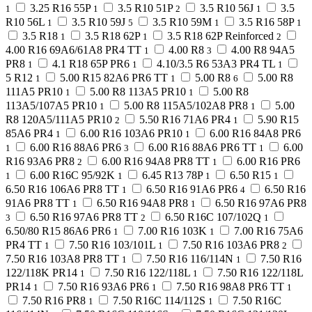
3.25 R16 55P
3.5 R10 51P
3.5 R10 56J
3.5
1
1
2
1
R10 56L
3.5 R10 59J
3.5 R10 59M
3.5 R16 58P
1
5
1
1
3.5 R18
3.5 R18 62P
3.5 R18 62P Reinforced
1
1
2
4.00 R16 69A6/61A8 PR4 TT
4.00 R8
4.00 R8 94A5
1
3
PR8
4.1 R18 65P PR6
4.10/3.5 R6 53A3 PR4 TL
1
1
1
5 R12
5.00 R15 82A6 PR6 TT
5.00 R8
5.00 R8
1
1
6
111A5 PR10
5.00 R8 113A5 PR10
5.00 R8
1
1
113A5/107A5 PR10
5.00 R8 115A5/102A8 PR8
5.00
1
1
R8 120A5/111A5 PR10
5.50 R16 71A6 PR4
5.90 R15
2
1
85A6 PR4
6.00 R16 103A6 PR10
6.00 R16 84A8 PR6
1
1
6.00 R16 88A6 PR6
6.00 R16 88A6 PR6 TT
6.00
1
3
1
R16 93A6 PR8
6.00 R16 94A8 PR8 TT
6.00 R16 PR6
2
1
6.00 R16C 95/92K
6.45 R13 78P
6.50 R15
1
1
1
1
6.50 R16 106A6 PR8 TT
6.50 R16 91A6 PR6
6.50 R16
1
4
91A6 PR8 TT
6.50 R16 94A8 PR8
6.50 R16 97A6 PR8
1
1
6.50 R16 97A6 PR8 TT
6.50 R16C 107/102Q
3
2
1
6.50/80 R15 86A6 PR6
7.00 R16 103K
7.00 R16 75A6
1
1
PR4 TT
7.50 R16 103/101L
7.50 R16 103A6 PR8
1
1
2
7.50 R16 103A8 PR8 TT
7.50 R16 116/114N
7.50 R16
1
1
122/118K PR14
7.50 R16 122/118L
7.50 R16 122/118L
1
1
PR14
7.50 R16 93A6 PR6
7.50 R16 98A8 PR6 TT
1
1
1
7.50 R16 PR8
7.50 R16C 114/112S
7.50 R16C
1
1