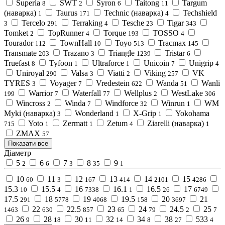
Superia
SWT
Syron
Taitong
Targum
8
2
6
11
(наварка)
Taurus
Technic (наварка)
Techshield
1
171
4
Tercelo
Terraking
Tesche
Tigar
3
291
4
23
343
Tomket
TopRunner
Torque
TOSSO
2
4
193
4
Tourador
TownHall
Toyo
Tracmax
112
10
513
145
Transmate
Trazano
Triangle
Tristar
203
3
1239
6
Truefast
Tyfoon
Ultraforce
Unicoin
Unigrip
8
1
1
7
4
Uniroyal
Valsa
Viatti
Viking
VK
290
3
2
257
TYRES
Voyager
Vredestein
Wanda
Wanli
3
7
622
51
Warrior
Waterfall
Wellplus
WestLake
199
7
77
2
306
Wincross
Winda
Windforce
Winrun
WM
2
7
32
1
Myki (наварка)
Wonderland
X-Grip
Yokohama
3
1
1
Yoto
Zermatt
Zetum
Ziarelli (наварка)
715
1
1
4
1
ZMAX
57
Показати все
Діаметр
5
6
7
8
9
2
6
3
35
1
10
11
12
13
14
15
60
3
167
414
2101
4286
15.3
15.5
16
16.1
16.5
17
10
4
7338
1
26
6749
17.5
18
19
19.5
20
21
291
5778
4068
158
3697
22
22.5
23
24
24.5
25
1463
630
857
65
79
2
7
26
28
30
32
34
38
533
9
18
11
14
8
27
4