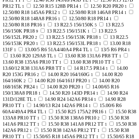
1
1
PR12 TL
12.50 R15 128B PR14
12.50 R20 PR20
1
1
1
12.50/80 R18 145A6 PR12
12.50/80 R18 146A8 PR14
1
1
12.50/80 R18 148A8 PR16
12.50/80 R18 PR14
1
1
12.50/80 R18 PR16
13 R22.5 156/150K
13 R22.5
1
5
156/150K PR18
13 R22.5 156/151K
13 R22.5
9
1
156/152L PR20
13 R22.5 156/153K PR18
13 R22.5
2
1
156/153K PR20
13 R22.5 156/153L PR18
13.00 R18
1
1
131F
13.00/5 R6 51A4/40A4 PR4 TL
13/5 R6 PR4
1
1
1
13.60 R20 129A8 TL
13.60 R38 131A6 PR8 TT
1
1
13.60 R38 135A6 PR10 TT
13.60 R38 PR10 TT
1
1
13.60/12 R38 131A6 PR8 TT
14 R17.5 PR14
14.00
1
1
R20 153G PR16
14.00 R20 164/160G
14.00 R20
2
1
164/160K
14.00 R20 164/161J PR20
14.00 R20
2
1
168/165K PR24
14.00 R20 PR20
14.00/65 R16
1
1
150/138A8 PR18
14.50 R20 143D PR14
14.90 R24
1
1
131D/128E TL
14.90 R24 142A6 PR14
14.90 R28
1
1
PR10 TT
14.90/13 R24 142A6 PR14
15.00/6 R6
1
1
60A4/49A4 PR4 TL
15.50 R25 175A2 PR16
15.50 R38
1
1
133A8 PR10 TT
15.50 R38 138A6 PR10
15.50 R38
1
2
141A6 PR12 TT
15.50 R38 141A8 PR12 TT
15.50 R38
1
1
142A6 PR12
15.50 R38 142A6 PR12 TT
15.50 R38
1
1
PR10 TT
15.50/65 R18 145A6 PR12 TT
15.50/65 R18
1
1