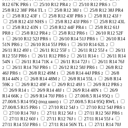
R12 67K PR6
25/10 R12 PR4
25/10 R12 PR6
1
2
3
25/8 R12 38F PR4 TL
25/8 R12 38J
25/8 R12 38J PR4
1
1
25/8 R12 43F
25/8 R12 43F PR6
25/8 R12 43J
2
1
3
7
25/8 R12 43J NHS
25/8 R12 43J PR6
25/8 R12 43L
1
7
25/8 R12 43N
25/8 R12 44F PR4
25/8 R12 61J
1
1
1
PR8
25/8 R12 PR4
25/8 R12 PR6
26/10 R12 52F
2
2
1
26/10 R12 52J PR6
26/10 R14 51J PR6
26/10 R14
1
1
1
51N PR6
26/10 R14 55J PR6
26/10 R14 62L
2
1
2
26/11 R12 49J
26/11 R12 55F
26/11 R12 55J
26/11
1
1
4
R12 55J PR6
26/11 R12 PR6
26/11 R14
26/11 R14
1
2
1
54N
26/11 R14 71K
26/11 R14 72J
26/11 R14 76J
1
4
1
26/11 R14 76J PR6
26/12 R12 58J PR6
26/8 R12
2
1
1
46J PR6
26/8 R12 49M
26/8 R14 44J PR6
26/8
1
1
2
R14 44N
26/8 R14 48M
26/8 R14 55L
26/8 R14
2
2
1
59K
26/9 R12 49F
26/9 R12 49J
26/9 R12 PR6
2
4
5
2
26/9 R14
26/9 R14 48J
26/9 R14 48N
26/9
1
1
1
R14 66K
26/9 R14 70J PR6
27.00/8.5 R14 95Q
2
1
1
27.00/8.5 R14 95Q (под шип)
27.00/8.5 R14 95Q RWL
1
1
27.00/8.5 R15 PR6
27/10 R12 54J
27/10 R12 54J PR6
1
3
1
27/10 R14 70J
27/11 R12 56J
27/11 R12 56J PR6
1
1
1
27/11 R12 60J
27/11 R12 76J
27/11 R14 55J
1
1
4
27/11 R14 55J PR6
27/11 R14 56N TL
27/11 R14 70J
1
1