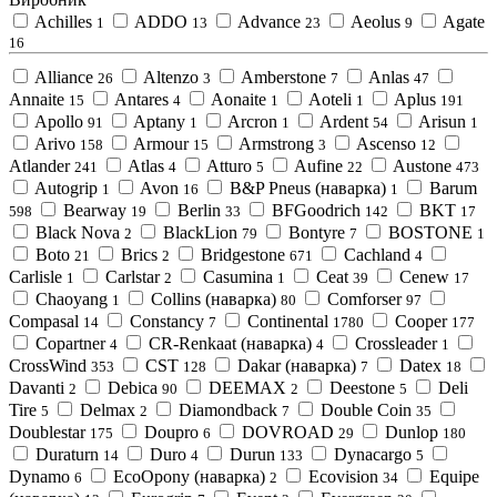
Achilles
ADDO
Advance
Aeolus
Agate
1
13
23
9
16
Alliance
Altenzo
Amberstone
Anlas
26
3
7
47
Annaite
Antares
Aonaite
Aoteli
Aplus
15
4
1
1
191
Apollo
Aptany
Arcron
Ardent
Arisun
91
1
1
54
1
Arivo
Armour
Armstrong
Ascenso
158
15
3
12
Atlander
Atlas
Atturo
Aufine
Austone
241
4
5
22
473
Autogrip
Avon
B&P Pneus (наварка)
Barum
1
16
1
Bearway
Berlin
BFGoodrich
BKT
598
19
33
142
17
Black Nova
BlackLion
Bontyre
BOSTONE
2
79
7
1
Boto
Brics
Bridgestone
Cachland
21
2
671
4
Carlisle
Carlstar
Casumina
Ceat
Cenew
1
2
1
39
17
Chaoyang
Collins (наварка)
Comforser
1
80
97
Compasal
Constancy
Continental
Cooper
14
7
1780
177
Copartner
CR-Renkaat (наварка)
Crossleader
4
4
1
CrossWind
CST
Dakar (наварка)
Datex
353
128
7
18
Davanti
Debica
DEEMAX
Deestone
Deli
2
90
2
5
Tire
Delmax
Diamondback
Double Coin
5
2
7
35
Doublestar
Doupro
DOVROAD
Dunlop
175
6
29
180
Duraturn
Duro
Durun
Dynacargo
14
4
133
5
Dynamo
EcoOpony (наварка)
Ecovision
Equipe
6
2
34