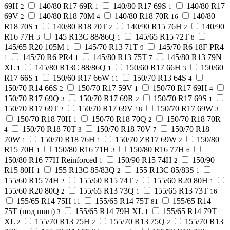
69H
140/80 R17 69R
140/80 R17 69S
140/80 R17
2
1
1
69V
140/80 R18 70M
140/80 R18 70R
140/80
2
4
16
R18 70S
140/80 R18 70T
140/90 R15 76H
140/90
1
2
2
R16 77H
145 R13C 88/86Q
145/65 R15 72T
3
1
8
145/65 R20 105M
145/70 R13 71T
145/70 R6 18F PR4
1
9
145/70 R6 PR4
145/80 R13 75T
145/80 R13 79N
1
1
7
XL
145/80 R13C 88/86Q
150/60 R17 66H
150/60
1
1
3
R17 66S
150/60 R17 66W
150/70 R13 64S
1
11
4
150/70 R14 66S
150/70 R17 59V
150/70 R17 69H
2
1
4
150/70 R17 69Q
150/70 R17 69R
150/70 R17 69S
3
2
1
150/70 R17 69T
150/70 R17 69V
150/70 R17 69W
2
18
3
150/70 R18 70H
150/70 R18 70Q
150/70 R18 70R
1
2
150/70 R18 70T
150/70 R18 70V
150/70 R18
4
3
7
70W
150/70 R18 76H
150/70 ZR17 69W
150/80
1
1
2
R15 70H
150/80 R16 71H
150/80 R16 77H
1
3
6
150/80 R16 77H Reinforced
150/90 R15 74H
150/90
1
2
R15 80H
155 R13C 85/83Q
155 R13C 85/83S
1
2
1
155/60 R15 74H
155/60 R15 74T
155/60 R20 80H
2
7
1
155/60 R20 80Q
155/65 R13 73Q
155/65 R13 73T
2
1
16
155/65 R14 75H
155/65 R14 75T
155/65 R14
11
81
75T (под шип)
155/65 R14 79H XL
155/65 R14 79T
3
1
XL
155/70 R13 75H
155/70 R13 75Q
155/70 R13
2
2
2