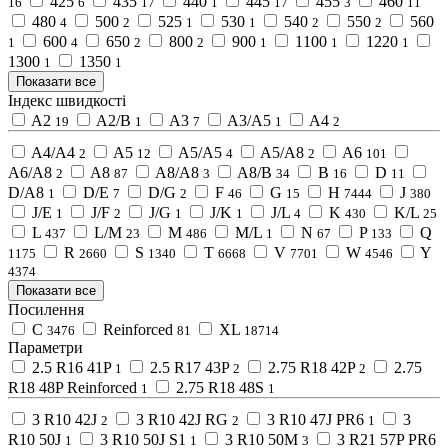
425
435
440
445
455
460
16
6
17
1
17
3
11
480
500
525
530
540
550
560
4
2
1
1
2
2
600
650
800
900
1100
1220
1
4
2
2
1
1
1
1300
1350
1
1
Показати все
Індекс швидкості
A2
A2/B
A3
A3/A5
A4
19
1
7
1
2
A4/A4
A5
A5/A5
A5/A8
A6
2
12
4
2
101
A6/A8
A8
A8/A8
A8/B
B
D
2
87
3
34
16
11
D/A8
D/E
D/G
F
G
H
J
1
7
2
46
15
7444
380
J/E
J/F
J/G
J/K
J/L
K
K/L
1
2
1
1
4
430
25
L
L/M
M
M/L
N
P
Q
437
23
486
1
67
133
R
S
T
V
W
Y
1175
2660
1340
6668
7701
4546
4374
Показати все
Посилення
C
Reinforced
XL
3476
81
18714
Параметри
2.5 R16 41P
2.5 R17 43P
2.75 R18 42P
2.75
1
2
2
R18 48P Reinforced
2.75 R18 48S
1
1
3 R10 42J
3 R10 42J RG
3 R10 47J PR6
3
2
2
1
R10 50J
3 R10 50J S1
3 R10 50M
3 R21 57P PR6
1
1
3