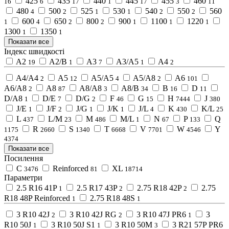
425
435
440
445
455
460
16
6
17
1
17
3
11
480
500
525
530
540
550
560
4
2
1
1
2
2
600
650
800
900
1100
1220
1
4
2
2
1
1
1
1300
1350
1
1
Показати все
Індекс швидкості
A2
A2/B
A3
A3/A5
A4
19
1
7
1
2
A4/A4
A5
A5/A5
A5/A8
A6
2
12
4
2
101
A6/A8
A8
A8/A8
A8/B
B
D
2
87
3
34
16
11
D/A8
D/E
D/G
F
G
H
J
1
7
2
46
15
7444
380
J/E
J/F
J/G
J/K
J/L
K
K/L
1
2
1
1
4
430
25
L
L/M
M
M/L
N
P
Q
437
23
486
1
67
133
R
S
T
V
W
Y
1175
2660
1340
6668
7701
4546
4374
Показати все
Посилення
C
Reinforced
XL
3476
81
18714
Параметри
2.5 R16 41P
2.5 R17 43P
2.75 R18 42P
2.75
1
2
2
R18 48P Reinforced
2.75 R18 48S
1
1
3 R10 42J
3 R10 42J RG
3 R10 47J PR6
3
2
2
1
R10 50J
3 R10 50J S1
3 R10 50M
3 R21 57P PR6
1
1
3