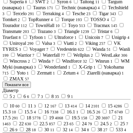
Superia
SWT
Syron
Taitong
Targum
8
2
6
11
(наварка)
Taurus
Technic (наварка)
Techshield
1
171
4
Tercelo
Terraking
Tesche
Tigar
3
291
4
23
343
Tomket
TopRunner
Torque
TOSSO
2
4
193
4
Tourador
TownHall
Toyo
Tracmax
112
10
513
145
Transmate
Trazano
Triangle
Tristar
203
3
1239
6
Truefast
Tyfoon
Ultraforce
Unicoin
Unigrip
8
1
1
7
4
Uniroyal
Valsa
Viatti
Viking
VK
290
3
2
257
TYRES
Voyager
Vredestein
Wanda
Wanli
3
7
622
51
Warrior
Waterfall
Wellplus
WestLake
199
7
77
2
306
Wincross
Winda
Windforce
Winrun
WM
2
7
32
1
Myki (наварка)
Wonderland
X-Grip
Yokohama
3
1
1
Yoto
Zermatt
Zetum
Ziarelli (наварка)
715
1
1
4
1
ZMAX
57
Показати все
Діаметр
5
6
7
8
9
2
6
3
35
1
10
11
12
13
14
15
60
3
167
414
2101
4286
15.3
15.5
16
16.1
16.5
17
10
4
7338
1
26
6749
17.5
18
19
19.5
20
21
291
5778
4068
158
3697
22
22.5
23
24
24.5
25
1463
630
857
65
79
2
7
26
28
30
32
34
38
533
9
18
11
14
8
27
4