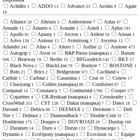
Achilles
ADDO
Advance
Aeolus
Agate
1
13
23
9
16
Alliance
Altenzo
Amberstone
Anlas
26
3
7
47
Annaite
Antares
Aonaite
Aoteli
Aplus
15
4
1
1
191
Apollo
Aptany
Arcron
Ardent
Arisun
91
1
1
54
1
Arivo
Armour
Armstrong
Ascenso
158
15
3
12
Atlander
Atlas
Atturo
Aufine
Austone
241
4
5
22
473
Autogrip
Avon
B&P Pneus (наварка)
Barum
1
16
1
Bearway
Berlin
BFGoodrich
BKT
598
19
33
142
17
Black Nova
BlackLion
Bontyre
BOSTONE
2
79
7
1
Boto
Brics
Bridgestone
Cachland
21
2
671
4
Carlisle
Carlstar
Casumina
Ceat
Cenew
1
2
1
39
17
Chaoyang
Collins (наварка)
Comforser
1
80
97
Compasal
Constancy
Continental
Cooper
14
7
1780
177
Copartner
CR-Renkaat (наварка)
Crossleader
4
4
1
CrossWind
CST
Dakar (наварка)
Datex
353
128
7
18
Davanti
Debica
DEEMAX
Deestone
Deli
2
90
2
5
Tire
Delmax
Diamondback
Double Coin
5
2
7
35
Doublestar
Doupro
DOVROAD
Dunlop
175
6
29
180
Duraturn
Duro
Durun
Dynacargo
14
4
133
5
Dynamo
EcoOpony (наварка)
Ecovision
Equipe
6
2
34