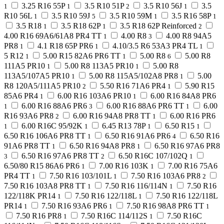
3.25 R16 55P
3.5 R10 51P
3.5 R10 56J
3.5
1
1
2
1
R10 56L
3.5 R10 59J
3.5 R10 59M
3.5 R16 58P
1
5
1
1
3.5 R18
3.5 R18 62P
3.5 R18 62P Reinforced
1
1
2
4.00 R16 69A6/61A8 PR4 TT
4.00 R8
4.00 R8 94A5
1
3
PR8
4.1 R18 65P PR6
4.10/3.5 R6 53A3 PR4 TL
1
1
1
5 R12
5.00 R15 82A6 PR6 TT
5.00 R8
5.00 R8
1
1
6
111A5 PR10
5.00 R8 113A5 PR10
5.00 R8
1
1
113A5/107A5 PR10
5.00 R8 115A5/102A8 PR8
5.00
1
1
R8 120A5/111A5 PR10
5.50 R16 71A6 PR4
5.90 R15
2
1
85A6 PR4
6.00 R16 103A6 PR10
6.00 R16 84A8 PR6
1
1
6.00 R16 88A6 PR6
6.00 R16 88A6 PR6 TT
6.00
1
3
1
R16 93A6 PR8
6.00 R16 94A8 PR8 TT
6.00 R16 PR6
2
1
6.00 R16C 95/92K
6.45 R13 78P
6.50 R15
1
1
1
1
6.50 R16 106A6 PR8 TT
6.50 R16 91A6 PR6
6.50 R16
1
4
91A6 PR8 TT
6.50 R16 94A8 PR8
6.50 R16 97A6 PR8
1
1
6.50 R16 97A6 PR8 TT
6.50 R16C 107/102Q
3
2
1
6.50/80 R15 86A6 PR6
7.00 R16 103K
7.00 R16 75A6
1
1
PR4 TT
7.50 R16 103/101L
7.50 R16 103A6 PR8
1
1
2
7.50 R16 103A8 PR8 TT
7.50 R16 116/114N
7.50 R16
1
1
122/118K PR14
7.50 R16 122/118L
7.50 R16 122/118L
1
1
PR14
7.50 R16 93A6 PR6
7.50 R16 98A8 PR6 TT
1
1
1
7.50 R16 PR8
7.50 R16C 114/112S
7.50 R16C
1
1