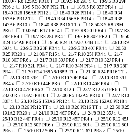
18.00/7 R8 125A5 PR16
18/9.5 R8 29F
18/9.5 R8 29F
1
1
PR6
18/9.5 R8 30F PR2 TL
18/9.5 R8 33F PR4
2
1
1
18.40 R26 156A8 PR12
18.40 R26 PR14
18.40 R34
1
1
153A6 PR12 TL
18.40 R34 156A6 PR14
18.40 R38
1
1
147A6 PR10
18.40 R38 PR16 TT
18.50/8.5 R8 78M
1
1
PR6
19.00/45 R17 PR14
19/7 R8 20J PR4
19/7 R8
1
1
1
28F PR4
19/7 R8 28J PR4
19/7 R8 30F PR2
19.50
1
1
1
R24 154A8 PR14
19.50 R24 164A8/164B TL
20/10 R9
1
1
39J
20/9.5 R8 28F PR4
20/9.5 R8 40J PR4
20.50
1
1
1
R25 PR20
21.00/7 R15
21/7 R10 25J PR4
21/7
1
1
1
R10 30F PR6
21/7 R10 30J PR6
21/7 R10 32J PR4
2
1
1
21/7 R10 32L PR4
21/7 R10 34N PR4
21/7 R8 28F
1
1
PR4
21.30 R24 168A8/168B TL
21.30 R24 PR16 TT
1
1
2
22/10 R10 39F
22/10 R10 39F PR4
22/10 R10 39J
1
1
PR4
22/10 R10 44F PR6
22/10 R10 46F PR4
4
1
1
22/10 R10 47F PR6
22/10 R12
22/7 R12 35J PR6
3
1
1
23.00 R5 113A5 PR10
23.00 R5 132A5 PR10
23/7 R10
1
1
30F
23.10 R26 153A6 PR12
23.10 R26 162A6 PR18
1
1
1
23.10 R26 PR12 TT
23.10 R26 PR16 TT
23.50 R25
1
1
191A2 PR20
24/10 R12 46F PR6
24/8 R12 35J
1
2
1
25/10 R12 44F PR4
25/10 R12 45F PR4
25/10 R12 45J
1
1
25/10 R12 50F PR6
25/10 R12 50J
25/10 R12 50J
2
1
6
PR6
25/10 R12 50N
25/10 R12 67J PR8
25/10
11
1
2