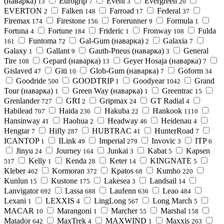
(наварка)
Eurogrip
Event
Evergreen
13
7
3
20
EVERTON
Falken
Farroad
Federal
2
148
17
37
Firemax
Firestone
Forerunner
Formula
174
156
9
1
Fortuna
Fortune
Frideric
Fronway
Fulda
4
184
1
108
Funtoma
Gal-Gum (наварка)
Galaxia
161
72
2
7
Galaxy
Gallant
Gauth-Pneus (наварка)
General
1
9
3
Tire
Gepard (наварка)
Geyer Hosaja (наварка)
108
13
7
Gislaved
Giti
Glob-Gum (наварка)
Goform
47
10
7
34
Goodride
GOODTRIP
Goodyear
Grand
500
1
1042
Tour (наварка)
Green Way (наварка)
Greentrac
1
1
15
Grenlander
GRI
Gripmax
GT Radial
727
2
24
4
Habilead
Haida
Hakuba
Hankook
707
236
22
1110
Hansinway
Haohua
Headway
Heidenau
41
2
46
4
Hengtar
Hifly
HUBTRAC
HunterRoad
7
287
41
7
ICANTOP
ILink
Imperial
Invovic
ITP
1
49
279
3
6
Jinyu
Journey
Junkai
Kabat
Kapsen
24
164
3
5
Kelly
Kenda
Keter
KINGNATE
517
1
28
14
5
Kleber
Kormoran
Kpatos
Kumho
462
372
68
220
Kunlun
Kustone
Lakesea
Landsail
15
175
3
14
Lanvigator
Lassa
Laufenn
Leao
692
688
636
484
Lexani
LEXXIS
LingLong
Long March
1
4
567
5
MACAR
Marangoni
Marcher
Marshal
10
1
55
158
Matador
MaxTrek
MAXWIND
Maxxis
642
4
1
263