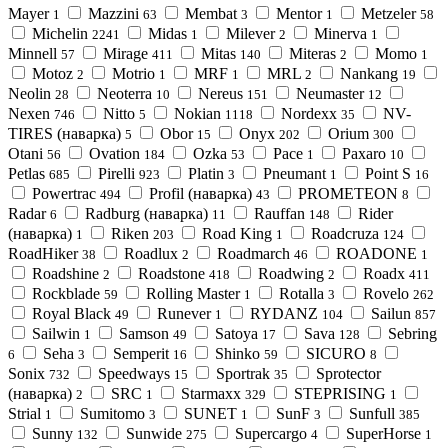
Mayer
Mazzini
Membat
Mentor
Metzeler
1
63
3
1
58
Michelin
Midas
Milever
Minerva
2241
1
2
1
Minnell
Mirage
Mitas
Miteras
Momo
57
411
140
2
1
Motoz
Motrio
MRF
MRL
Nankang
2
1
1
2
19
Neolin
Neoterra
Nereus
Neumaster
28
10
151
12
Nexen
Nitto
Nokian
Nordexx
NV-
746
5
1118
35
TIRES (наварка)
Obor
Onyx
Orium
5
15
202
300
Otani
Ovation
Ozka
Pace
Paxaro
56
184
53
1
10
Petlas
Pirelli
Platin
Pneumant
Point S
685
923
3
1
16
Powertrac
Profil (наварка)
PROMETEON
494
43
8
Radar
Radburg (наварка)
Rauffan
Rider
6
11
148
(наварка)
Riken
Road King
Roadcruza
1
203
1
124
RoadHiker
Roadlux
Roadmarch
ROADONE
38
2
46
1
Roadshine
Roadstone
Roadwing
Roadx
2
418
2
411
Rockblade
Rolling Master
Rotalla
Rovelo
59
1
3
262
Royal Black
Runever
RYDANZ
Sailun
49
1
104
857
Sailwin
Samson
Satoya
Sava
Sebring
1
49
17
128
Seha
Semperit
Shinko
SICURO
6
3
16
59
8
Sonix
Speedways
Sportrak
Sprotector
732
15
35
(наварка)
SRC
Starmaxx
STEPRISING
2
1
329
1
Strial
Sumitomo
SUNET
SunF
Sunfull
1
3
1
3
385
Sunny
Sunwide
Supercargo
SuperHorse
132
275
4
1