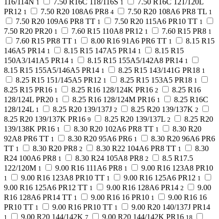
116/114N
7.50 R16C 118/116S
7.50 R16C 121/120L
1
1
PR12
7.50 R20 108A6 PR8
7.50 R20 108A6 PR8 TL
1
4
1
7.50 R20 109A6 PR8 TT
7.50 R20 115A6 PR10 TT
1
1
7.50 R20 PR20
7.60 R15 110A8 PR12
7.60 R15 PR8
1
1
1
7.60 R15 PR8 TT
8.00 R16 91A6 PR6 TT
8.15 R15
1
1
146A5 PR14
8.15 R15 147A5 PR14
8.15 R15
1
1
150A3/141A5 PR14
8.15 R15 155A5/142A8 PR14
1
1
8.15 R15 155A5/146A5 PR14
8.25 R15 143/141G PR18
1
1
8.25 R15 151/145A5 PR12
8.25 R15 153A5 PR18
1
1
8.25 R15 PR16
8.25 R16 128/124K PR16
8.25 R16
1
2
128/124L PR20
8.25 R16 128/124M PR16
8.25 R16C
1
1
128/124L
8.25 R20 139/137J
8.25 R20 139/137K
1
2
2
8.25 R20 139/137K PR16
8.25 R20 139/137L
8.25 R20
9
2
139/138K PR16
8.30 R20 102A6 PR8 TT
8.30 R20
1
1
92A8 PR6 TT
8.30 R20 95A6 PR6
8.30 R20 96A6 PR6
1
1
TT
8.30 R20 PR8
8.30 R22 104A6 PR8 TT
8.30
1
2
1
R24 100A6 PR8
8.30 R24 105A8 PR8
8.5 R17.5
1
2
122/120M
9.00 R16 111A6 PR8
9.00 R16 123A8 PR10
1
1
9.00 R16 123A8 PR10 TT
9.00 R16 125A6 PR12
1
1
1
9.00 R16 125A6 PR12 TT
9.00 R16 128A6 PR14
9.00
1
2
R16 128A6 PR14 TT
9.00 R16 16 PR10
9.00 R16 16
1
1
PR10 TT
9.00 R16 PR10 TT
9.00 R20 140/137J PR14
1
1
9.00 R20 144/142K
9.00 R20 144/142K PR16
1
7
18