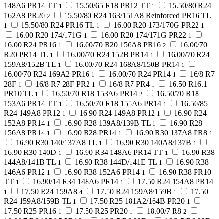
148A6 PR14 TT
15.50/65 R18 PR12 TT
15.50/80 R24
1
1
162A8 PR20
15.50/80 R24 163/151A8 Reinforced PR16 TL
2
15.50/80 R24 PR16 TL
16.00 R20 173/170G PR22
1
1
1
16.00 R20 174/171G
16.00 R20 174/171G PR22
1
1
16.00 R24 PR16
16.00/70 R20 156A8 PR16
16.00/70
1
2
R20 PR14 TL
16.00/70 R24 152B PR14
16.00/70 R24
1
1
159A8/152B TL
16.00/70 R24 168A8/150B PR14
1
1
16.00/70 R24 169A2 PR16
16.00/70 R24 PR14
16/8 R7
1
1
28F
16/8 R7 28F PR2
16/8 R7 PR4
16.50 R16.1
1
1
1
PR10 TL
16.50/70 R18 153A6 PR14
16.50/70 R18
1
2
153A6 PR14 TT
16.50/70 R18 155A6 PR14
16.50/85
1
1
R24 149A8 PR12
16.90 R24 149A8 PR12
16.90 R24
1
1
152A8 PR14
16.90 R28 139A8/139B TL
16.90 R28
1
1
156A8 PR14
16.90 R28 PR14
16.90 R30 137A8 PR8
1
1
1
16.90 R30 140/137A8 TL
16.90 R30 140A8/137B
1
1
16.90 R30 140D
16.90 R34 148A6 PR14 TT
16.90 R38
1
1
144A8/141B TL
16.90 R38 144D/141E TL
16.90 R38
1
1
146A6 PR12
16.90 R38 152A6 PR14
16.90 R38 PR10
1
1
TT
16.90/14 R34 148A6 PR14
17.50 R24 154A8 PR14
1
1
17.50 R24 159A8
17.50 R24 159A8/159B
17.50
1
4
1
R24 159A8/159B TL
17.50 R25 181A2/164B PR20
1
1
17.50 R25 PR16
17.50 R25 PR20
18.00/7 R8
1
1
2