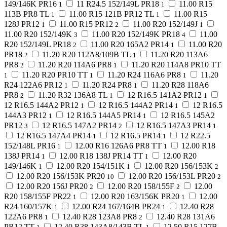
149/146K PR16
11 R24.5 152/149L PR18
11.00 R15
1
1
113B PR8 TL
11.00 R15 121B PR12 TL
11.00 R15
1
1
128J PR12
11.00 R15 PR12
11.00 R20 152/149J
1
2
1
11.00 R20 152/149K
11.00 R20 152/149K PR18
11.00
3
4
R20 152/149L PR18
11.00 R20 165A2 PR14
11.00 R20
2
1
PR18
11.20 R20 112A8/109B TL
11.20 R20 113A6
2
1
PR8
11.20 R20 114A6 PR8
11.20 R20 114A8 PR10 TT
2
1
11.20 R20 PR10 TT
11.20 R24 116A6 PR8
11.20
1
1
1
R24 122A6 PR12
11.20 R24 PR8
11.20 R28 118A6
1
1
PR8
11.20 R32 136A8 TL
12 R16.5 141A2 PR12
2
1
1
12 R16.5 144A2 PR12
12 R16.5 144A2 PR14
12 R16.5
1
1
144A3 PR12
12 R16.5 144A5 PR14
12 R16.5 145A2
1
1
PR12
12 R16.5 147A2 PR14
12 R16.5 147A3 PR14
3
2
1
12 R16.5 147A4 PR14
12 R16.5 PR14
12 R22.5
1
1
152/148L PR16
12.00 R16 126A6 PR8 TT
12.00 R18
1
1
138J PR14
12.00 R18 138J PR14 TT
12.00 R20
1
1
149/146K
12.00 R20 154/151K
12.00 R20 156/153K
1
1
2
12.00 R20 156/153K PR20
12.00 R20 156/153L PR20
10
2
12.00 R20 156J PR20
12.00 R20 158/155F
12.00
2
2
R20 158/155F PR22
12.00 R20 163/156K PR20
12.00
1
1
R24 160/157K
12.00 R24 167/164B PR24
12.40 R28
1
1
122A6 PR8
12.40 R28 123A8 PR8
12.40 R28 131A6
1
2
PR12 TT
12.40 R38 143A8/143B TL
12.50 R15 127B