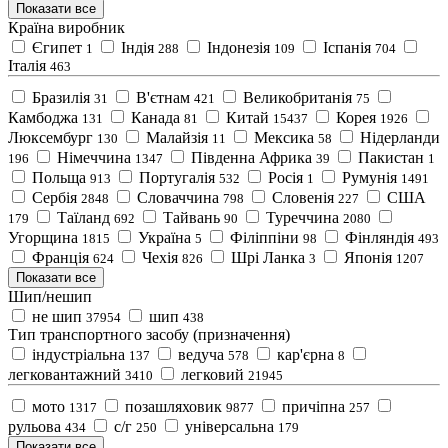
Показати все
Країна виробник
Єгипет
Індія
Індонезія
Іспанія
1
288
109
704
Італія
463
Бразилія
В'єтнам
Великобританія
31
421
75
Камбоджа
Канада
Китай
Корея
131
81
15437
1926
Люксембург
Малайзія
Мексика
Нідерланди
130
11
58
Німеччина
Південна Африка
Пакистан
196
1347
39
1
Польща
Португалія
Росія
Румунія
913
532
1
1491
Сербія
Словаччина
Словенія
США
2848
798
227
Таїланд
Тайвань
Туреччина
179
692
90
2080
Угорщина
Україна
Філіппіни
Фінляндія
1815
5
98
493
Франція
Чехія
Шрі Ланка
Японія
624
826
3
1207
Показати все
Шип/нешип
не шип
шип
37954
438
Тип транспортного засобу (призначення)
індустріальна
ведуча
кар'єрна
137
578
8
легковантажний
легковий
3410
21945
мото
позашляховик
причіпна
1317
9877
257
рульова
с/г
універсальна
434
250
179
Показати все