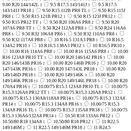
9.00 R20 144/142L
9.5 R17.5 143/141J
9.5 R17.5
1
1
143/141J PR18
9.50 R15 112B PR8 TL
9.50 R15 115J
2
1
PR8
9.50 R15 121B PR12
9.50 R15 123J PR12
1
1
1
9.50 R15 PR12 TT
9.50 R20 106A6 PR8
9.50 R20
1
2
107A6 PR8 TT
9.50 R24 112A8 PR8
9.50 R24 116A6
1
3
PR8
9.50 R32 106A8 PR6
9.50 R32 110A6 PR8
1
1
1
9.50 R32 117A8 PR8
10 R16.5 131A3 PR8
10 R16.5
1
1
134A2 PR10
10 R16.5 138A3 PR12
10 R16.5 PR10
3
3
2
10.00 R16 114A6 PR8
10.00 R16 115A6 PR8
10.00
1
1
R16 123A8 PR10 TT
10.00 R20 146/142 PR16
10.00
1
1
R20 146/143B PR16
10.00 R20 146B PR16
10.00 R20
2
2
147/143K PR16
10.00 R20 147/143L PR18
10.00 R20
1
1
149/146D PR18
10.00 R20 149/146K
10.00 R20
1
3
149/146K PR18
10.00 R20 149/146L PR18
10.00 R20
11
5
170A4 PR16
10.00/75 R15.3 123A8 PR10 TL
10.00/75
1
1
R15.3 126A6 PR12 TT
10.00/75 R15.3 126A8 PR12
1
1
10.00/75 R15.3 130A8/118A8 PR14
10.00/75 R15.3 132A8
1
PR14
10.00/75 R15.3 134A8 PR16
10.00/75 R15.3
1
1
134A8 PR16 TL
10.00/75 R15.3 135A8 PR18
10.00/75
1
1
R15.3 136A6/132A8 PR14
10.50 R18 133A6 PR12
1
1
10.50/80 R18 134A8
10.50/80 R18 PR12
11 R22.5
1
1
149/146M
11 R22.5 149/146M PR18
11 R24.5
2
2