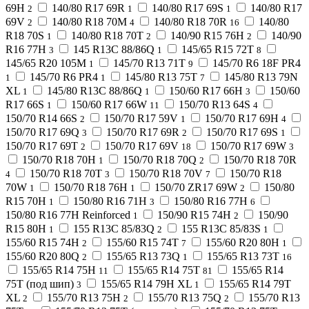
69H
140/80 R17 69R
140/80 R17 69S
140/80 R17
2
1
1
69V
140/80 R18 70M
140/80 R18 70R
140/80
2
4
16
R18 70S
140/80 R18 70T
140/90 R15 76H
140/90
1
2
2
R16 77H
145 R13C 88/86Q
145/65 R15 72T
3
1
8
145/65 R20 105M
145/70 R13 71T
145/70 R6 18F PR4
1
9
145/70 R6 PR4
145/80 R13 75T
145/80 R13 79N
1
1
7
XL
145/80 R13C 88/86Q
150/60 R17 66H
150/60
1
1
3
R17 66S
150/60 R17 66W
150/70 R13 64S
1
11
4
150/70 R14 66S
150/70 R17 59V
150/70 R17 69H
2
1
4
150/70 R17 69Q
150/70 R17 69R
150/70 R17 69S
3
2
1
150/70 R17 69T
150/70 R17 69V
150/70 R17 69W
2
18
3
150/70 R18 70H
150/70 R18 70Q
150/70 R18 70R
1
2
150/70 R18 70T
150/70 R18 70V
150/70 R18
4
3
7
70W
150/70 R18 76H
150/70 ZR17 69W
150/80
1
1
2
R15 70H
150/80 R16 71H
150/80 R16 77H
1
3
6
150/80 R16 77H Reinforced
150/90 R15 74H
150/90
1
2
R15 80H
155 R13C 85/83Q
155 R13C 85/83S
1
2
1
155/60 R15 74H
155/60 R15 74T
155/60 R20 80H
2
7
1
155/60 R20 80Q
155/65 R13 73Q
155/65 R13 73T
2
1
16
155/65 R14 75H
155/65 R14 75T
155/65 R14
11
81
75T (под шип)
155/65 R14 79H XL
155/65 R14 79T
3
1
XL
155/70 R13 75H
155/70 R13 75Q
155/70 R13
2
2
2