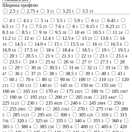
Ширина профілю
2.5
2.75
3
3.25
3.5
3
4
11
1
15
4
4.1
5
5.5
5.9
6
6.45
5
2
14
1
1
11
1
6.5
7
7.5
7.6
8
8.15
8.25
15
2
23
3
1
5
25
8.3
8.5
9
9.5
10
10.5
11
10
1
38
18
49
3
24
11.2
12
12.4
12.5
13
13.6
14
12
41
5
8
23
5
14.5
14.9
15
15.5
16
16.5
10
1
4
1
16
15
6
16.9
17.5
18
18.4
18.5
19
19.5
16
10
8
6
1
5
2
20
20.5
21
21.3
22
23
23.1
3
1
9
3
13
3
4
23.5
24
25
26
27
27.5
28
1
3
62
56
37
1
29
30
30.5
31
32
33
35
12
7
26
1
68
13
54
36
37
38
38.5
39
40
43
47
2
25
1
3
3
3
1
60
70
80
90
100
110
120
2
9
32
86
57
123
130
140
145
150
155
215
115
65
30
90
269
160
165
170
175
180
185
49
333
43
1021
70
1907
190
195
200
205
215
58
2512
27
3146
4447
225
230
235
240
245
250
5123
3
4920
9
2984
2
255
260
265
270
275
280
2901
1
2163
1
1746
285
295
300
305
310
315
5
1123
435
1
120
2
320
325
335
340
355
360
756
2
60
5
4
5
6
365
380
385
395
400
405
420
3
4
236
6
12
8