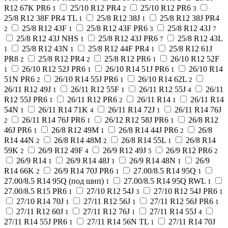
R12 67K PR6
25/10 R12 PR4
25/10 R12 PR6
1
2
3
25/8 R12 38F PR4 TL
25/8 R12 38J
25/8 R12 38J PR4
1
1
25/8 R12 43F
25/8 R12 43F PR6
25/8 R12 43J
2
1
3
7
25/8 R12 43J NHS
25/8 R12 43J PR6
25/8 R12 43L
1
7
25/8 R12 43N
25/8 R12 44F PR4
25/8 R12 61J
1
1
1
PR8
25/8 R12 PR4
25/8 R12 PR6
26/10 R12 52F
2
2
1
26/10 R12 52J PR6
26/10 R14 51J PR6
26/10 R14
1
1
1
51N PR6
26/10 R14 55J PR6
26/10 R14 62L
2
1
2
26/11 R12 49J
26/11 R12 55F
26/11 R12 55J
26/11
1
1
4
R12 55J PR6
26/11 R12 PR6
26/11 R14
26/11 R14
1
2
1
54N
26/11 R14 71K
26/11 R14 72J
26/11 R14 76J
1
4
1
26/11 R14 76J PR6
26/12 R12 58J PR6
26/8 R12
2
1
1
46J PR6
26/8 R12 49M
26/8 R14 44J PR6
26/8
1
1
2
R14 44N
26/8 R14 48M
26/8 R14 55L
26/8 R14
2
2
1
59K
26/9 R12 49F
26/9 R12 49J
26/9 R12 PR6
2
4
5
2
26/9 R14
26/9 R14 48J
26/9 R14 48N
26/9
1
1
1
R14 66K
26/9 R14 70J PR6
27.00/8.5 R14 95Q
2
1
1
27.00/8.5 R14 95Q (под шип)
27.00/8.5 R14 95Q RWL
1
1
27.00/8.5 R15 PR6
27/10 R12 54J
27/10 R12 54J PR6
1
3
1
27/10 R14 70J
27/11 R12 56J
27/11 R12 56J PR6
1
1
1
27/11 R12 60J
27/11 R12 76J
27/11 R14 55J
1
1
4
27/11 R14 55J PR6
27/11 R14 56N TL
27/11 R14 70J
1
1