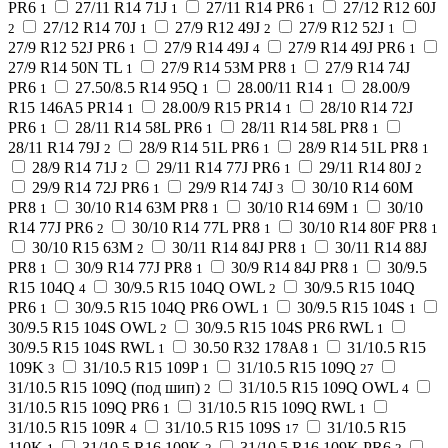
PR6
27/11 R14 71J
27/11 R14 PR6
27/12 R12 60J
1
1
1
27/12 R14 70J
27/9 R12 49J
27/9 R12 52J
2
1
2
1
27/9 R12 52J PR6
27/9 R14 49J
27/9 R14 49J PR6
1
4
1
27/9 R14 50N TL
27/9 R14 53M PR8
27/9 R14 74J
1
1
PR6
27.50/8.5 R14 95Q
28.00/11 R14
28.00/9
1
1
1
R15 146A5 PR14
28.00/9 R15 PR14
28/10 R14 72J
1
1
PR6
28/11 R14 58L PR6
28/11 R14 58L PR8
1
1
1
28/11 R14 79J
28/9 R14 51L PR6
28/9 R14 51L PR8
2
1
1
28/9 R14 71J
29/11 R14 77J PR6
29/11 R14 80J
2
1
2
29/9 R14 72J PR6
29/9 R14 74J
30/10 R14 60M
1
3
PR8
30/10 R14 63M PR8
30/10 R14 69M
30/10
1
1
1
R14 77J PR6
30/10 R14 77L PR8
30/10 R14 80F PR8
2
1
1
30/10 R15 63M
30/11 R14 84J PR8
30/11 R14 88J
2
1
PR8
30/9 R14 77J PR8
30/9 R14 84J PR8
30/9.5
1
1
1
R15 104Q
30/9.5 R15 104Q OWL
30/9.5 R15 104Q
4
2
PR6
30/9.5 R15 104Q PR6 OWL
30/9.5 R15 104S
1
1
1
30/9.5 R15 104S OWL
30/9.5 R15 104S PR6 RWL
2
1
30/9.5 R15 104S RWL
30.50 R32 178A8
31/10.5 R15
1
1
109K
31/10.5 R15 109P
31/10.5 R15 109Q
3
1
27
31/10.5 R15 109Q (под шип)
31/10.5 R15 109Q OWL
2
4
31/10.5 R15 109Q PR6
31/10.5 R15 109Q RWL
1
1
31/10.5 R15 109R
31/10.5 R15 109S
31/10.5 R15
4
17
110K
31/10.5 R16 109K
31/10.5 R16 109K PR6