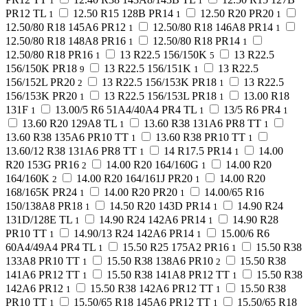
1
1
PR12 TL
12.50 R15 128B PR14
12.50 R20 PR20
1
1
1
12.50/80 R18 145A6 PR12
12.50/80 R18 146A8 PR14
1
1
12.50/80 R18 148A8 PR16
12.50/80 R18 PR14
1
1
12.50/80 R18 PR16
13 R22.5 156/150K
13 R22.5
1
5
156/150K PR18
13 R22.5 156/151K
13 R22.5
9
1
156/152L PR20
13 R22.5 156/153K PR18
13 R22.5
2
1
156/153K PR20
13 R22.5 156/153L PR18
13.00 R18
1
1
131F
13.00/5 R6 51A4/40A4 PR4 TL
13/5 R6 PR4
1
1
1
13.60 R20 129A8 TL
13.60 R38 131A6 PR8 TT
1
1
13.60 R38 135A6 PR10 TT
13.60 R38 PR10 TT
1
1
13.60/12 R38 131A6 PR8 TT
14 R17.5 PR14
14.00
1
1
R20 153G PR16
14.00 R20 164/160G
14.00 R20
2
1
164/160K
14.00 R20 164/161J PR20
14.00 R20
2
1
168/165K PR24
14.00 R20 PR20
14.00/65 R16
1
1
150/138A8 PR18
14.50 R20 143D PR14
14.90 R24
1
1
131D/128E TL
14.90 R24 142A6 PR14
14.90 R28
1
1
PR10 TT
14.90/13 R24 142A6 PR14
15.00/6 R6
1
1
60A4/49A4 PR4 TL
15.50 R25 175A2 PR16
15.50 R38
1
1
133A8 PR10 TT
15.50 R38 138A6 PR10
15.50 R38
1
2
141A6 PR12 TT
15.50 R38 141A8 PR12 TT
15.50 R38
1
1
142A6 PR12
15.50 R38 142A6 PR12 TT
15.50 R38
1
1
PR10 TT
15.50/65 R18 145A6 PR12 TT
15.50/65 R18
1
1