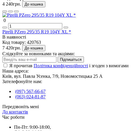
4 240грн.
До кошика
0
Pirelli PZero 295/35 R19 104Y XL *
В наявності
Код товару:
420763
7 420грн.
До кошика
Слідкуйте за новинками та акціями:
Підпишіться
Я прочитав
Політика конфіденційності
і згоден з вимогами
Наша адреса:
Київ, вул. Павла Усенка, 7/9, Новомостицька 25 А
Зателефонуйте нам:
(097) 567-66-67
(063) 024-81-87
Передзвоніть мені
До контактів
Час роботи
Пн-Пт: 9:00-18:00,