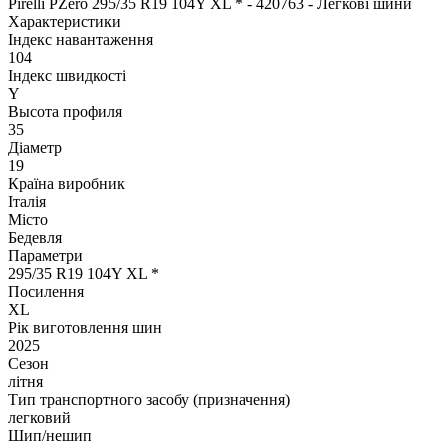
Pirelli PZero 295/35 R19 104Y XL * - 420763 - Легкові шини
Характеристики
Індекс навантаження
104
Індекс швидкості
Y
Высота профиля
35
Діаметр
19
Країна виробник
Італія
Місто
Бедевля
Параметри
295/35 R19 104Y XL *
Посилення
XL
Рік виготовлення шин
2025
Сезон
літня
Тип транспортного засобу (призначення)
легковий
Шип/нешип