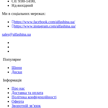
Сб: 9:00-14:00,
Нд-вихідний
Ми в соціальних мережах:
https://www.facebook.com/alfashina.ua/
https://www.instagram.com/alfashina.ua/
sales@alfashina.ua
Популярне
Шини
Диски
Інформація
Про нас
Доставка та оплата
Політика конфіденційності
Оферта
Зворотній зв’язок