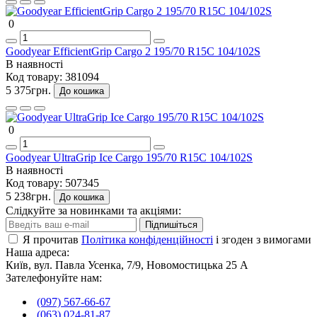
0
Goodyear EfficientGrip Cargo 2 195/70 R15C 104/102S
В наявності
Код товару:
381094
5 375грн.
До кошика
0
Goodyear UltraGrip Ice Cargo 195/70 R15C 104/102S
В наявності
Код товару:
507345
5 238грн.
До кошика
Слідкуйте за новинками та акціями:
Підпишіться
Я прочитав
Політика конфіденційності
і згоден з вимогами
Наша адреса:
Київ, вул. Павла Усенка, 7/9, Новомостицька 25 А
Зателефонуйте нам:
(097) 567-66-67
(063) 024-81-87