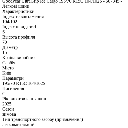
Goodyear UltraGrip Ice Cargo 195/70 R15C 104/102S - 507345 -
Легкові шини
Характеристики
Індекс навантаження
104/102
Індекс швидкості
S
Высота профиля
70
Діаметр
15
Країна виробник
Сербія
Місто
Київ
Параметри
195/70 R15C 104/102S
Посилення
C
Рік виготовлення шин
2025
Сезон
зимова
Тип транспортного засобу (призначення)
легковантажний