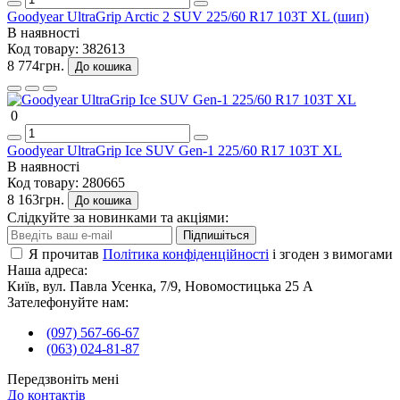
Goodyear UltraGrip Arctic 2 SUV 225/60 R17 103T XL (шип)
В наявності
Код товару:
382613
8 774грн.
До кошика
0
Goodyear UltraGrip Ice SUV Gen-1 225/60 R17 103T XL
В наявності
Код товару:
280665
8 163грн.
До кошика
Слідкуйте за новинками та акціями:
Підпишіться
Я прочитав
Політика конфіденційності
і згоден з вимогами
Наша адреса:
Київ, вул. Павла Усенка, 7/9, Новомостицька 25 А
Зателефонуйте нам:
(097) 567-66-67
(063) 024-81-87
Передзвоніть мені
До контактів