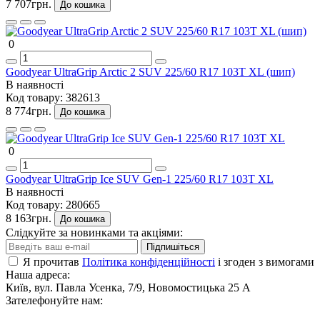
7 707грн.
До кошика
0
Goodyear UltraGrip Arctic 2 SUV 225/60 R17 103T XL (шип)
В наявності
Код товару:
382613
8 774грн.
До кошика
0
Goodyear UltraGrip Ice SUV Gen-1 225/60 R17 103T XL
В наявності
Код товару:
280665
8 163грн.
До кошика
Слідкуйте за новинками та акціями:
Підпишіться
Я прочитав
Політика конфіденційності
і згоден з вимогами
Наша адреса:
Київ, вул. Павла Усенка, 7/9, Новомостицька 25 А
Зателефонуйте нам: