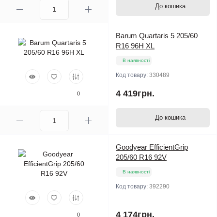
До кошика
Barum Quartaris 5 205/60
R16 96H XL
В наявності
Код товару:
330489
4 419грн.
0
До кошика
Goodyear EfficientGrip
205/60 R16 92V
В наявності
Код товару:
392290
4 174грн.
0