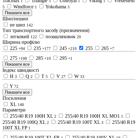
Tracmax
Triangle
Uniroyal
Viking
Vredestein
1
5
1
1
Windforce
Yokohama
5
1
3
Показати все
Шип/нешип
не шип
142
Тип транспортного засобу (призначення)
легковий
позашляховик
122
20
Ширина профілю
225
235
245
255
265
+94
+177
+210
+7
275
285
295
+100
+10
+1
Показати все
Індекс швидкості
H
Q
T
V
W
3
2
5
27
33
Y
72
Показати все
Посилення
XL
140
Параметри
255/40 R19 100H XL
255/40 R19 100H XL MO1
2
1
255/40 R19 100Q XL
255/40 R19 100T XL
255/40 R19
2
3
100T XL FP
1
255/40 R19 100T XL FR
255/40 R19 100V XL
1
19