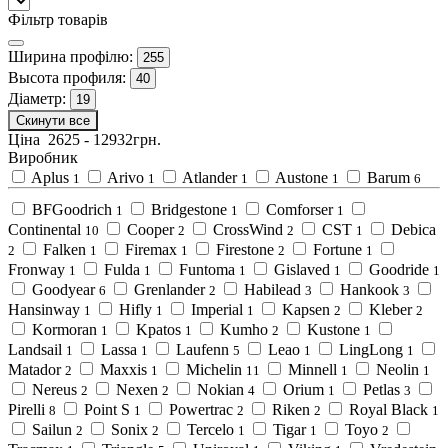
Фільтр товарів
Ширина профілю:
255
Высота профиля:
40
Діаметр:
19
Скинути все
Ціна
2625
-
12932
грн.
Виробник
Aplus
Arivo
Atlander
Austone
Barum
1
1
1
1
6
BFGoodrich
Bridgestone
Comforser
1
1
1
Continental
Cooper
CrossWind
CST
Debica
10
2
2
1
Falken
Firemax
Firestone
Fortune
2
1
1
2
1
Fronway
Fulda
Funtoma
Gislaved
Goodride
1
1
1
1
1
Goodyear
Grenlander
Habilead
Hankook
6
2
3
3
Hansinway
Hifly
Imperial
Kapsen
Kleber
1
1
1
2
2
Kormoran
Kpatos
Kumho
Kustone
1
1
2
1
Landsail
Lassa
Laufenn
Leao
LingLong
1
1
5
1
1
Matador
Maxxis
Michelin
Minnell
Neolin
2
1
11
1
1
Nereus
Nexen
Nokian
Orium
Petlas
2
2
4
1
3
Pirelli
Point S
Powertrac
Riken
Royal Black
8
1
2
2
1
Sailun
Sonix
Tercelo
Tigar
Toyo
2
2
1
1
2