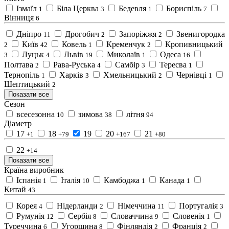
Ізмаїл
Біла Церква
Бедевля
Бориспіль
1
3
1
7
Вінниця
6
Дніпро
Дрогобич
Запоріжжя
Звенигородка
11
2
2
Київ
Ковель
Кременчук
Кропивницький
2
42
1
2
Луцьк
Львів
Миколаїв
Одеса
3
4
19
1
16
Полтава
Рава-Руська
Самбір
Тересва
2
4
3
1
Тернопіль
Харків
Хмельницький
Чернівці
1
3
2
1
Шептицький
2
Показати все
Сезон
всесезонна
зимова
літня
10
38
94
Діаметр
17
18
19
20
21
+1
+79
+167
+80
22
+14
Показати все
Країна виробник
Іспанія
Італія
Камбоджа
Канада
1
10
1
1
Китай
43
Корея
Нідерланди
Німеччина
Португалія
4
2
11
3
Румунія
Сербія
Словаччина
Словенія
12
8
9
1
Туреччина
Угорщина
Фінляндія
Франція
6
8
2
2