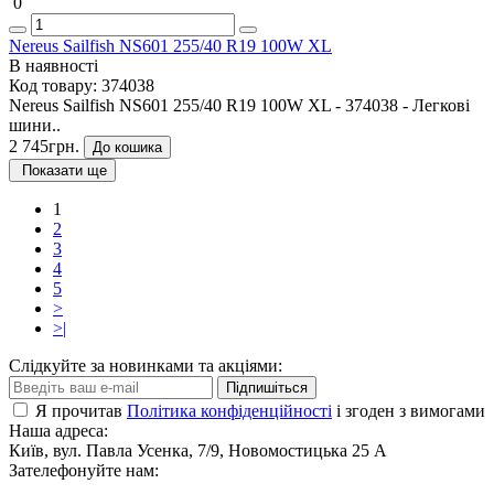
0
Nereus Sailfish NS601 255/40 R19 100W XL
В наявності
Код товару:
374038
Nereus Sailfish NS601 255/40 R19 100W XL - 374038 - Легкові
шини..
2 745грн.
До кошика
Показати ще
1
2
3
4
5
>
>|
Слідкуйте за новинками та акціями:
Підпишіться
Я прочитав
Політика конфіденційності
і згоден з вимогами
Наша адреса:
Київ, вул. Павла Усенка, 7/9, Новомостицька 25 А
Зателефонуйте нам: