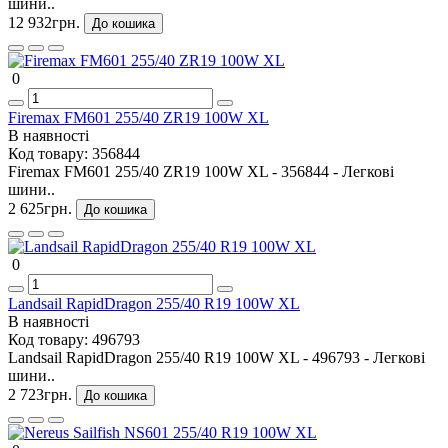
шини..
12 932грн.
До кошика
0
Firemax FM601 255/40 ZR19 100W XL
В наявності
Код товару:
356844
Firemax FM601 255/40 ZR19 100W XL - 356844 - Легкові
шини..
2 625грн.
До кошика
0
Landsail RapidDragon 255/40 R19 100W XL
В наявності
Код товару:
496793
Landsail RapidDragon 255/40 R19 100W XL - 496793 - Легкові
шини..
2 723грн.
До кошика