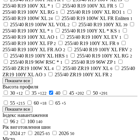
255/40 R19 100V XL *
255/40 R19 100V XL FR
1
5
255/40 R19 100V XL RG
255/40 R19 100V XL RO1
1
1
255/40 R19 100W XL
255/40 R19 100W XL FR Enliten
24
1
255/40 R19 100W XL VOL
255/40 R19 100Y XL
2
39
255/40 R19 100Y XL *
255/40 R19 100Y XL * KS
1
1
255/40 R19 100Y XL AO
255/40 R19 100Y XL EV
1
1
255/40 R19 100Y XL FP
255/40 R19 100Y XL FR
2
9
255/40 R19 100Y XL FR AO
255/40 R19 100Y XL FRV
2
2
255/40 R19 100Y XL HRS
255/40 R19 100Y XL RG
1
2
255/40 R19 96W RSC *
255/40 R19 96W ZP
1
1
255/40 ZR19 100W XL
255/40 ZR19 100Y XL
255/40
4
6
ZR19 100Y XL AO
255/40 ZR19 100Y XL FR
3
2
Показати все
Высота профиля
30
35
40
45
50
+12
+122
+202
+291
55
60
65
+215
+18
+5
Показати все
Індекс навантаження
96
100
2
140
Рік виготовлення шин
2024
2025
2026
27
65
50
Місто