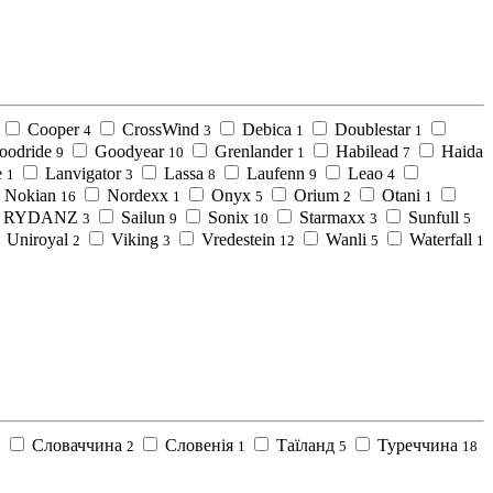
Cooper
CrossWind
Debica
Doublestar
4
3
1
1
oodride
Goodyear
Grenlander
Habilead
Haida
9
10
1
7
e
Lanvigator
Lassa
Laufenn
Leao
1
3
8
9
4
Nokian
Nordexx
Onyx
Orium
Otani
16
1
5
2
1
RYDANZ
Sailun
Sonix
Starmaxx
Sunfull
3
9
10
3
5
Uniroyal
Viking
Vredestein
Wanli
Waterfall
2
3
12
5
1
Словаччина
Словенія
Таїланд
Туреччина
9
2
1
5
18