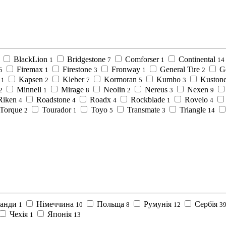
BlackLion
Bridgestone
Comforser
Continental
1
7
1
14
Firemax
Firestone
Fronway
General Tire
G
5
1
3
1
2
Kapsen
Kleber
Kormoran
Kumho
Kuston
1
2
7
5
3
Minnell
Mirage
Neolin
Nereus
Nexen
2
1
8
2
3
9
Riken
Roadstone
Roadx
Rockblade
Rovelo
4
4
4
1
4
Torque
Tourador
Toyo
Transmate
Triangle
2
1
5
3
14
ланди
Німеччина
Польща
Румунія
Сербія
1
10
8
12
3
Чехія
Японія
1
13