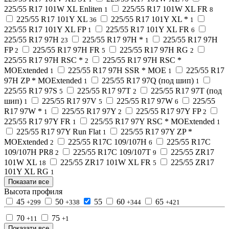
225/55 R17 101W XL Enliten
225/55 R17 101W XL FR
1
8
225/55 R17 101Y XL
225/55 R17 101Y XL *
36
1
225/55 R17 101Y XL FP
225/55 R17 101Y XL FR
1
6
225/55 R17 97H
225/55 R17 97H *
225/55 R17 97H
23
1
FP
225/55 R17 97H FR
225/55 R17 97H RG
2
5
2
225/55 R17 97H RSC *
225/55 R17 97H RSC *
2
MOExtended
225/55 R17 97H SSR * MOE
225/55 R17
1
1
97H ZP * MOExtended
225/55 R17 97Q (под шип)
1
1
225/55 R17 97S
225/55 R17 97T
225/55 R17 97T (под
5
2
шип)
225/55 R17 97V
225/55 R17 97W
225/55
1
5
6
R17 97W *
225/55 R17 97Y
225/55 R17 97Y FP
1
2
2
225/55 R17 97Y FR
225/55 R17 97Y RSC * MOExtended
1
1
225/55 R17 97Y Run Flat
225/55 R17 97Y ZP *
1
MOExtended
225/55 R17C 109/107H
225/55 R17C
2
6
109/107H PR8
225/55 R17C 109/107T
225/55 ZR17
2
9
101W XL
225/55 ZR17 101W XL FR
225/55 ZR17
18
5
101Y XL RG
1
Показати все
Высота профиля
45
50
55
60
65
+299
+338
+344
+421
70
75
+11
+1
Показати все