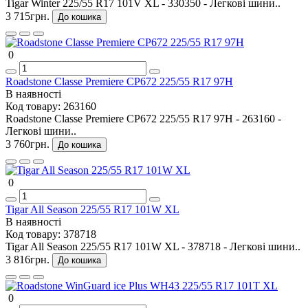
Tigar Winter 225/55 R17 101V XL - 330350 - Легкові шини..
3 715грн.
До кошика
0
Roadstone Classe Premiere CP672 225/55 R17 97H
В наявності
Код товару:
263160
Roadstone Classe Premiere CP672 225/55 R17 97H - 263160 -
Легкові шини..
3 760грн.
До кошика
0
Tigar All Season 225/55 R17 101W XL
В наявності
Код товару:
378718
Tigar All Season 225/55 R17 101W XL - 378718 - Легкові шини..
3 816грн.
До кошика
0