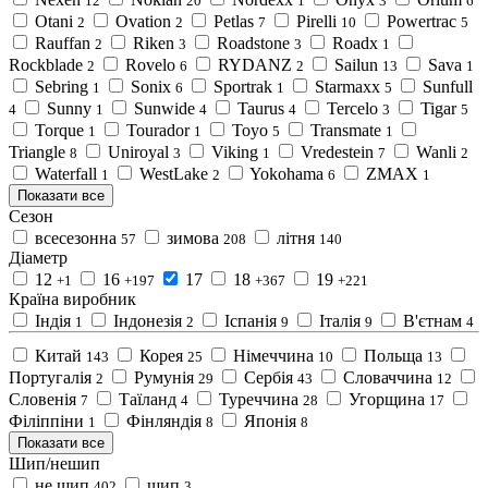
12
20
1
3
6
Otani
Ovation
Petlas
Pirelli
Powertrac
2
2
7
10
5
Rauffan
Riken
Roadstone
Roadx
2
3
3
1
Rockblade
Rovelo
RYDANZ
Sailun
Sava
2
6
2
13
1
Sebring
Sonix
Sportrak
Starmaxx
Sunfull
1
6
1
5
Sunny
Sunwide
Taurus
Tercelo
Tigar
4
1
4
4
3
5
Torque
Tourador
Toyo
Transmate
1
1
5
1
Triangle
Uniroyal
Viking
Vredestein
Wanli
8
3
1
7
2
Waterfall
WestLake
Yokohama
ZMAX
1
2
6
1
Показати все
Сезон
всесезонна
зимова
літня
57
208
140
Діаметр
12
16
17
18
19
+1
+197
+367
+221
Країна виробник
Індія
Індонезія
Іспанія
Італія
В'єтнам
1
2
9
9
4
Китай
Корея
Німеччина
Польща
143
25
10
13
Португалія
Румунія
Сербія
Словаччина
2
29
43
12
Словенія
Таїланд
Туреччина
Угорщина
7
4
28
17
Філіппіни
Фінляндія
Японія
1
8
8
Показати все
Шип/нешип
не шип
шип
402
3