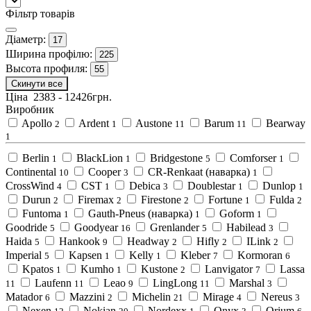
Фільтр товарів
Діаметр:
17
Ширина профілю:
225
Высота профиля:
55
Скинути все
Ціна
2383
-
12426
грн.
Виробник
Apollo
Ardent
Austone
Barum
Bearway
2
1
11
11
1
Berlin
BlackLion
Bridgestone
Comforser
1
1
5
1
Continental
Cooper
CR-Renkaat (наварка)
10
3
1
CrossWind
CST
Debica
Doublestar
Dunlop
4
1
3
1
1
Durun
Firemax
Firestone
Fortune
Fulda
2
2
2
1
2
Funtoma
Gauth-Pneus (наварка)
Goform
1
1
1
Goodride
Goodyear
Grenlander
Habilead
5
16
5
3
Haida
Hankook
Headway
Hifly
ILink
5
9
2
2
2
Imperial
Kapsen
Kelly
Kleber
Kormoran
5
1
1
7
6
Kpatos
Kumho
Kustone
Lanvigator
Lassa
1
1
2
7
Laufenn
Leao
LingLong
Marshal
11
11
9
11
3
Matador
Mazzini
Michelin
Mirage
Nereus
6
2
21
4
3
Nexen
Nokian
Nordexx
Onyx
Orium