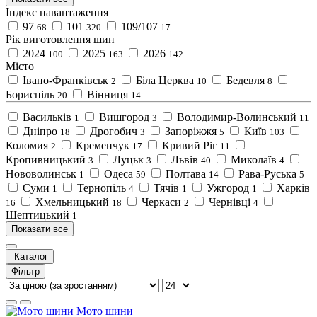
Індекс навантаження
97
101
109/107
68
320
17
Рік виготовлення шин
2024
2025
2026
100
163
142
Місто
Івано-Франківськ
Біла Церква
Бедевля
2
10
8
Бориспіль
Вінниця
20
14
Васильків
Вишгород
Володимир-Волинський
1
3
11
Дніпро
Дрогобич
Запоріжжя
Київ
18
3
5
103
Коломия
Кременчук
Кривий Ріг
2
17
11
Кропивницький
Луцьк
Львів
Миколаїв
3
3
40
4
Нововолинськ
Одеса
Полтава
Рава-Руська
1
59
14
5
Суми
Тернопіль
Тячів
Ужгород
Харків
1
4
1
1
Хмельницький
Черкаси
Чернівці
16
18
2
4
Шептицький
1
Показати все
Каталог
Фільтр
Мото шини