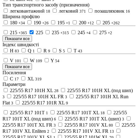
Тип транспортного засобу (призначення)
легковантажний
легковий
позашляховик
18
371
16
Ширина профілю
180
190
195
200
205
+34
+26
+1
+12
+262
215
225
235
245
275
+365
+315
+4
+2
Показати все
Індекс швидкості
H
Q
R
S
T
83
1
9
5
43
V
W
Y
101
109
54
Показати все
Посилення
C
XL
17
319
Параметри
225/55 R17 101H XL
225/55 R17 101H XL (под шип)
28
225/55 R17 101H XL FR
225/55 R17 101H XL Run
3
3
Flat
225/55 R17 101R XL
3
9
225/55 R17 101T
225/55 R17 101T XL
225/55
1
18
R17 101T XL (под шип)
225/55 R17 101T XL (шип)
6
3
225/55 R17 101T XL FR
225/55 R17 101V XL
225/55
3
80
R17 101V XL Enliten
225/55 R17 101V XL FR
2
13
225/55 R17 101V XL S1
225/55 R17 101W XL
1
70