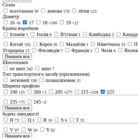
Сезон
всесезонна
зимова
літня
50
176
123
Діаметр
16
17
18
19
+8
+190
+12
Країна виробник
Іспанія
Італія
В'єтнам
Камбоджа
Канада
5
6
1
2
Китай
Корея
Малайзія
Німеччина
П
102
26
1
33
Угорщина
Фінляндія
Франція
Чехія
Японі
15
7
1
4
Показати все
Шип/нешип
не шип
шип
342
7
Тип транспортного засобу (призначення)
легковий
позашляховик
338
11
Ширина профілю
190
200
205
215
225
+25
+1
+277
+228
235
245
+75
+2
Показати все
Індекс швидкості
H
Q
R
S
T
73
1
10
6
35
V
W
Y
97
65
62
Показати все