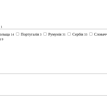
1
ольща
Португалія
Румунія
Сербія
Словач
14
3
31
33
я
9