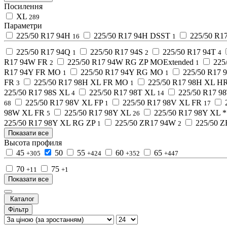
Посилення
XL
289
Параметри
225/50 R17 94H
225/50 R17 94H DSST
225/50 R1
16
1
225/50 R17 94Q
225/50 R17 94S
225/50 R17 94T
1
2
4
R17 94W FR
225/50 R17 94W RG ZP MOExtended
225
2
1
R17 94Y FR MO
225/50 R17 94Y RG MO
225/50 R17 
1
1
FR
225/50 R17 98H XL FR MO
225/50 R17 98H XL H
3
1
225/50 R17 98S XL
225/50 R17 98T XL
225/50 R17 9
4
14
225/50 R17 98V XL FP
225/50 R17 98V XL FR
68
1
17
98W XL FR
225/50 R17 98Y XL
225/50 R17 98Y XL *
5
26
225/50 R17 98Y XL RG ZP
225/50 ZR17 94W
225/50 
1
2
Показати все
Высота профиля
45
50
55
60
65
+305
+424
+352
+447
70
75
+11
+1
Показати все
Каталог
Фільтр