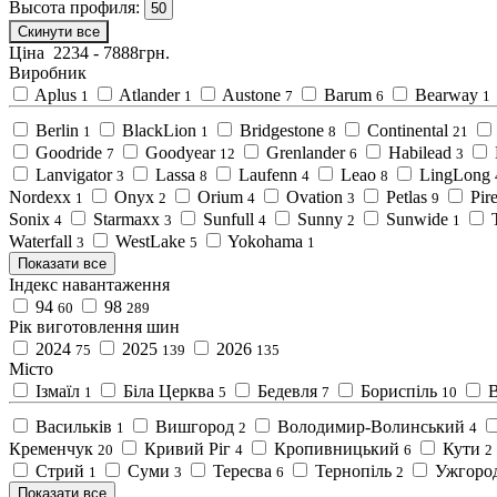
Высота профиля:
50
Скинути все
Ціна
2234
-
7888
грн.
Виробник
Aplus
Atlander
Austone
Barum
Bearway
1
1
7
6
1
Berlin
BlackLion
Bridgestone
Continental
1
1
8
21
Goodride
Goodyear
Grenlander
Habilead
7
12
6
3
Lanvigator
Lassa
Laufenn
Leao
LingLong
3
8
4
8
Nordexx
Onyx
Orium
Ovation
Petlas
Pire
1
2
4
3
9
Sonix
Starmaxx
Sunfull
Sunny
Sunwide
4
3
4
2
1
Waterfall
WestLake
Yokohama
3
5
1
Показати все
Індекс навантаження
94
98
60
289
Рік виготовлення шин
2024
2025
2026
75
139
135
Місто
Ізмаїл
Біла Церква
Бедевля
Бориспіль
1
5
7
10
Васильків
Вишгород
Володимир-Волинський
1
2
4
Кременчук
Кривий Ріг
Кропивницький
Кути
20
4
6
2
Стрий
Суми
Тересва
Тернопіль
Ужгоро
1
3
6
2
Показати все