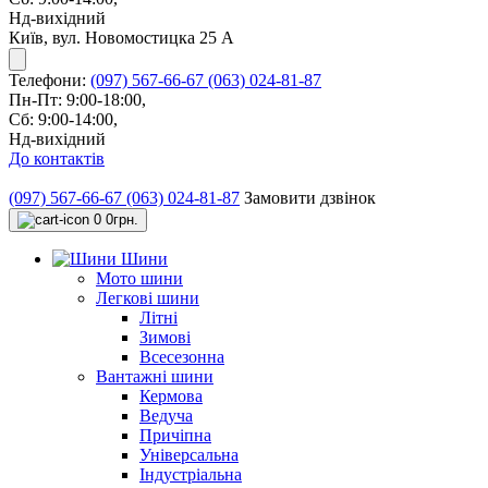
Нд-вихідний
Київ, вул. Новомостицка 25 А
Телефони:
(097) 567-66-67
(063) 024-81-87
Пн-Пт: 9:00-18:00,
Сб: 9:00-14:00,
Нд-вихідний
До контактів
(097) 567-66-67
(063) 024-81-87
Замовити дзвінок
0
0грн.
Шини
Мото шини
Легкові шини
Літні
Зимові
Всесезонна
Вантажні шини
Кермова
Ведуча
Причіпна
Універсальна
Індустріальна