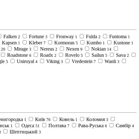
Falken
Fortune
Fronway
Fulda
Funtoma
2
3
1
2
1
Kapsen
Kleber
Kormoran
Kumho
Kustone
1
7
5
1
1
Mirage
Nereus
Nexen
Nokian
20
3
2
9
14
Roadstone
Roadx
Rovelo
Sailun
Sava
6
2
5
5
2
gle
Uniroyal
Viking
Vredestein
Wanli
5
4
3
7
3
енигородка
Київ
Ковель
Коломия
1
76
1
3
нськ
Одеса
Полтава
Рава-Руська
Самбір
1
51
7
6
4
Шептицький
8
3