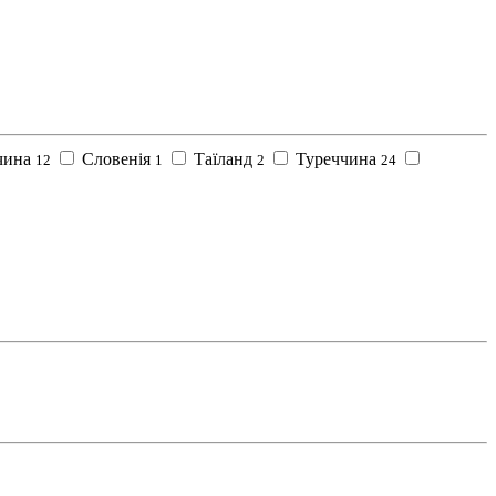
чина
Словенія
Таїланд
Туреччина
12
1
2
24