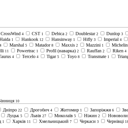
CrossWind
CST
Debica
Doublestar
Dunlop
4
1
2
2
3
Haida
Hankook
Hansinway
Hifly
Imperial
1
12
1
3
4
Marshal
Matador
Maxxis
Mazzini
Michelin
4
5
8
2
1
lli
Powertrac
Profil (наварка)
Rauffan
Riken
11
1
2
2
4
Taurus
Tercelo
Tigar
Toyo
Transmate
Trian
4
4
5
8
1
Вінниця
10
Дніпро
Дрогобич
Житомир
Запоріжжя
Зв
22
4
1
6
Луцьк
Львів
Миколаїв
Ніжин
Нововоли
5
27
5
2
д
Харків
Хмельницький
Черкаси
Чернівці
1
11
7
3
1