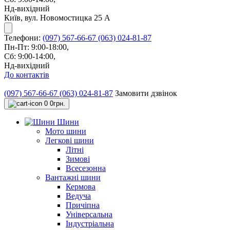
Нд-вихідний
Київ, вул. Новомостицка 25 А
Телефони:
(097) 567-66-67
(063) 024-81-87
Пн-Пт: 9:00-18:00,
Сб: 9:00-14:00,
Нд-вихідний
До контактів
(097) 567-66-67
(063) 024-81-87
Замовити дзвінок
0
0грн.
Шини
Мото шини
Легкові шини
Літні
Зимові
Всесезонна
Вантажні шини
Кермова
Ведуча
Причіпна
Універсальна
Індустріальна