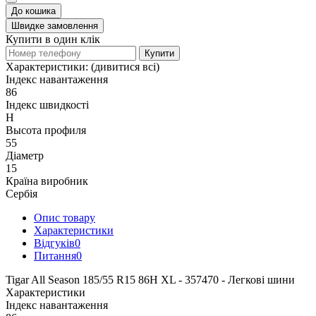
До кошика
Швидке замовлення
Купити в один клік
Купити
Характеристики:
(дивитися всі)
Індекс навантаження
86
Індекс швидкості
H
Высота профиля
55
Діаметр
15
Країна виробник
Сербія
Опис товару
Характеристики
Відгуків
0
Питання
0
Tigar All Season 185/55 R15 86H XL - 357470 - Легкові шини
Характеристики
Індекс навантаження