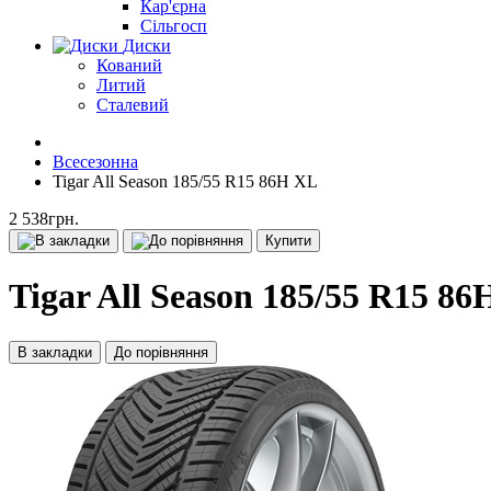
Кар'єрна
Сільгосп
Диски
Кований
Литий
Сталевий
Всесезонна
Tigar All Season 185/55 R15 86H XL
2 538грн.
Купити
Tigar All Season 185/55 R15 8
В закладки
До порівняння