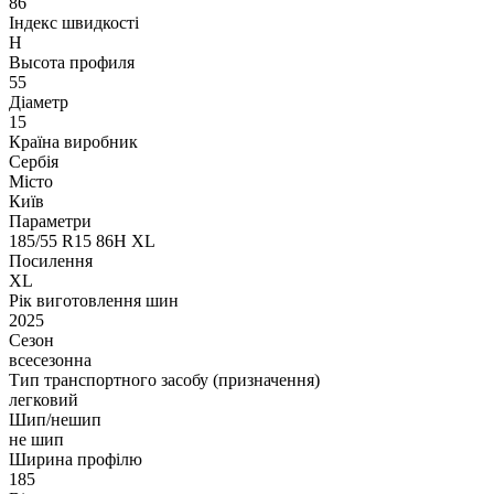
86
Індекс швидкості
H
Высота профиля
55
Діаметр
15
Країна виробник
Сербія
Місто
Київ
Параметри
185/55 R15 86H XL
Посилення
XL
Рік виготовлення шин
2025
Сезон
всесезонна
Тип транспортного засобу (призначення)
легковий
Шип/нешип
не шип
Ширина профілю
185