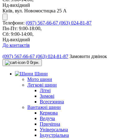
Нд-вихідний
Київ, вул. Новомостицка 25 А
Телефони:
(097) 567-66-67
(063) 024-81-87
Пн-Пт: 9:00-18:00,
Сб: 9:00-14:00,
Нд-вихідний
До контактів
(097) 567-66-67
(063) 024-81-87
Замовити дзвінок
0
0грн.
Шини
Мото шини
Легкові шини
Літні
Зимові
Всесезонна
Вантажні шини
Кермова
Ведуча
Причіпна
Універсальна
Індустріальна