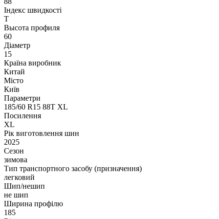
88
Індекс швидкості
T
Высота профиля
60
Діаметр
15
Країна виробник
Китай
Місто
Київ
Параметри
185/60 R15 88T XL
Посилення
XL
Рік виготовлення шин
2025
Сезон
зимова
Тип транспортного засобу (призначення)
легковий
Шип/нешип
не шип
Ширина профілю
185