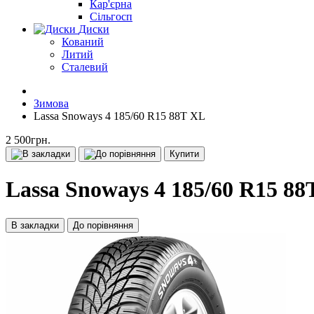
Кар'єрна
Сільгосп
Диски
Кований
Литий
Сталевий
Зимова
Lassa Snoways 4 185/60 R15 88T XL
2 500грн.
Купити
Lassa Snoways 4 185/60 R15 88
В закладки
До порівняння