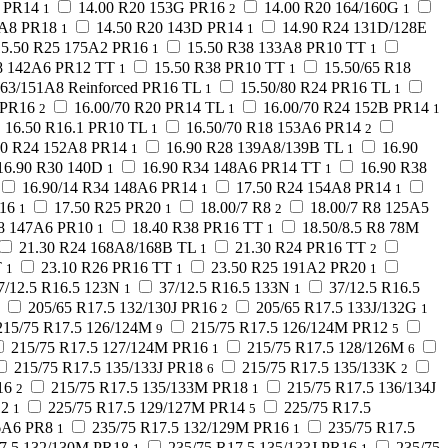
5 PR14
14.00 R20 153G PR16
14.00 R20 164/160G
1
2
1
8A8 PR18
14.50 R20 143D PR14
14.90 R24 131D/128E
1
1
15.50 R25 175A2 PR16
15.50 R38 133A8 PR10 TT
1
1
8 142A6 PR12 TT
15.50 R38 PR10 TT
15.50/65 R18
1
1
163/151A8 Reinforced PR16 TL
15.50/80 R24 PR16 TL
1
1
 PR16
16.00/70 R20 PR14 TL
16.00/70 R24 152B PR14
2
1
1
16.50 R16.1 PR10 TL
16.50/70 R18 153A6 PR14
1
2
90 R24 152A8 PR14
16.90 R28 139A8/139B TL
16.90
1
1
16.90 R30 140D
16.90 R34 148A6 PR14 TT
16.90 R38
1
1
16.90/14 R34 148A6 PR14
17.50 R24 154A8 PR14
1
1
16
17.50 R25 PR20
18.00/7 R8
18.00/7 R8 125A5
1
1
2
8 147A6 PR10
18.40 R38 PR16 TT
18.50/8.5 R8 78M
1
1
21.30 R24 168A8/168B TL
21.30 R24 PR16 TT
1
2
T
23.10 R26 PR16 TT
23.50 R25 191A2 PR20
1
1
1
7/12.5 R16.5 123N
37/12.5 R16.5 133N
37/12.5 R16.5
1
1
205/65 R17.5 132/130J PR16
205/65 R17.5 133J/132G
2
1
215/75 R17.5 126/124M
215/75 R17.5 126/124M PR12
9
5
215/75 R17.5 127/124M PR16
215/75 R17.5 128/126M
1
6
215/75 R17.5 135/133J PR18
215/75 R17.5 135/133K
6
2
16
215/75 R17.5 135/133M PR18
215/75 R17.5 136/134J
2
1
12
225/75 R17.5 129/127M PR14
225/75 R17.5
1
5
6A6 PR8
235/75 R17.5 132/129M PR16
235/75 R17.5
1
1
17.5 132/130M PR18
235/75 R17.5 135/133J PR16
235/75