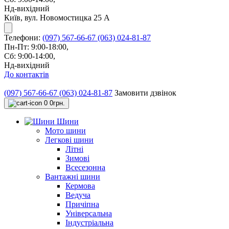
Нд-вихідний
Київ, вул. Новомостицка 25 А
Телефони:
(097) 567-66-67
(063) 024-81-87
Пн-Пт: 9:00-18:00,
Сб: 9:00-14:00,
Нд-вихідний
До контактів
(097) 567-66-67
(063) 024-81-87
Замовити дзвінок
0
0грн.
Шини
Мото шини
Легкові шини
Літні
Зимові
Всесезонна
Вантажні шини
Кермова
Ведуча
Причіпна
Універсальна
Індустріальна