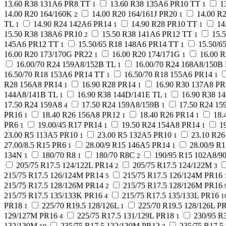
13.60 R38 131A6 PR8 TT
13.60 R38 135A6 PR10 TT
1
1
1
14.00 R20 164/160K
14.00 R20 164/161J PR20
14.00 R
2
1
TL
14.90 R24 142A6 PR14
14.90 R28 PR10 TT
14
1
1
1
15.50 R38 138A6 PR10
15.50 R38 141A6 PR12 TT
15.
2
1
145A6 PR12 TT
15.50/65 R18 148A6 PR14 TT
15.50/6
1
1
16.00 R20 173/170G PR22
16.00 R20 174/171G
16.00 
1
1
16.00/70 R24 159A8/152B TL
16.00/70 R24 168A8/150B
1
16.50/70 R18 153A6 PR14 TT
16.50/70 R18 155A6 PR14
1
1
R28 156A8 PR14
16.90 R28 PR14
16.90 R30 137A8 PR
1
1
144A8/141B TL
16.90 R38 144D/141E TL
16.90 R38 1
1
1
17.50 R24 159A8
17.50 R24 159A8/159B
17.50 R24 15
4
1
PR16
18.40 R26 156A8 PR12
18.40 R26 PR14
18.
1
1
1
PR6
19.00/45 R17 PR14
19.50 R24 154A8 PR14
1
1
1
1
23.00 R5 113A5 PR10
23.00 R5 132A5 PR10
23.10 R2
1
1
27.00/8.5 R15 PR6
28.00/9 R15 146A5 PR14
28.00/9 R
1
1
134N
180/70 R8
180/70 R8C
190/95 R15 102A8/9
1
1
2
205/75 R17.5 124/122L PR14
205/75 R17.5 124/122M
2
3
215/75 R17.5 126/124M PR14
215/75 R17.5 126/124M PR16
5
215/75 R17.5 128/126M PR14
215/75 R17.5 128/126M PR16
2
215/75 R17.5 135/133K PR16
215/75 R17.5 135/133L PR16
4
1
PR18
225/70 R19.5 128/126L
225/70 R19.5 128/126L P
1
1
129/127M PR16
225/75 R17.5 131/129L PR18
230/95 R
4
1
132/130M
235/75 R17.5 132/130M PR12
235/75 R17.5