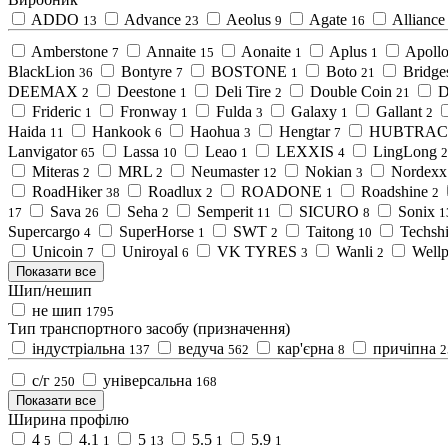
ADDO
Advance
Aeolus
Agate
Alliance
13
23
9
16
Amberstone
Annaite
Aonaite
Aplus
Apoll
7
15
1
1
BlackLion
Bontyre
BOSTONE
Boto
Bridge
36
7
1
21
DEEMAX
Deestone
Deli Tire
Double Coin
D
2
1
2
21
Frideric
Fronway
Fulda
Galaxy
Gallant
1
1
3
1
2
Haida
Hankook
Haohua
Hengtar
HUBTRAC
11
6
3
7
Lanvigator
Lassa
Leao
LEXXIS
LingLong
65
10
1
4
2
Miteras
MRL
Neumaster
Nokian
Nordexx
2
2
12
3
RoadHiker
Roadlux
ROADONE
Roadshine
38
2
1
2
Sava
Seha
Semperit
SICURO
Sonix
17
26
2
11
8
1
Supercargo
SuperHorse
SWT
Taitong
Techshi
4
1
2
10
Unicoin
Uniroyal
VK TYRES
Wanli
Wellp
7
6
3
2
Показати все
Шип/нешип
не шип
1795
Тип транспортного засобу (призначення)
індустріальна
ведуча
кар'єрна
причіпна
137
562
8
2
с/г
універсальна
250
168
Показати все
Ширина профілю
4
4.1
5
5.5
5.9
5
1
13
1
1