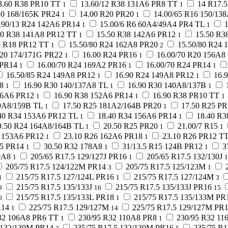
3.60 R38 PR10 TT
13.60/12 R38 131A6 PR8 TT
14 R17.
1
1
20 168/165K PR24
14.00 R20 PR20
14.00/65 R16 150/13
1
1
.90/13 R24 142A6 PR14
15.00/6 R6 60A4/49A4 PR4 TL
1
1
50 R38 141A8 PR12 TT
15.50 R38 142A6 PR12
15.50 R3
1
1
5 R18 PR12 TT
15.50/80 R24 162A8 PR20
15.50/80 R24 
1
2
R20 174/171G PR22
16.00 R24 PR16
16.00/70 R20 156A8
1
1
 PR14
16.00/70 R24 169A2 PR16
16.00/70 R24 PR14
1
1
1
16.50/85 R24 149A8 PR12
16.90 R24 149A8 PR12
16.
1
1
8
16.90 R30 140/137A8 TL
16.90 R30 140A8/137B
1
1
1
46A6 PR12
16.90 R38 152A6 PR14
16.90 R38 PR10 TT
1
1
1
9A8/159B TL
17.50 R25 181A2/164B PR20
17.50 R25 PR
1
1
40 R34 153A6 PR12 TL
18.40 R34 156A6 PR14
18.40 R3
1
1
9.50 R24 164A8/164B TL
20.50 R25 PR20
21.00/7 R15
1
1
1
6 153A6 PR12
23.10 R26 162A6 PR18
23.10 R26 PR12 T
1
1
15 PR14
30.50 R32 178A8
31/13.5 R15 124B PR12
3
1
1
1
0A8
205/65 R17.5 129/127J PR16
205/65 R17.5 132/130J
1
1
1
205/75 R17.5 124/122M PR14
205/75 R17.5 125/123M
3
1
215/75 R17.5 127/124L PR16
215/75 R17.5 127/124M
1
1
3
215/75 R17.5 135/133J
215/75 R17.5 135/133J PR16
9
16
15
215/75 R17.5 135/133L PR18
215/75 R17.5 135/133M PR
0
1
R14
225/75 R17.5 129/127M
225/75 R17.5 129/127M PR
1
14
32 106A8 PR6 TT
230/95 R32 110A8 PR8
230/95 R32 11
1
1
 132/130M PR14
235/75 R17.5 132/130M PR16
235/75 R