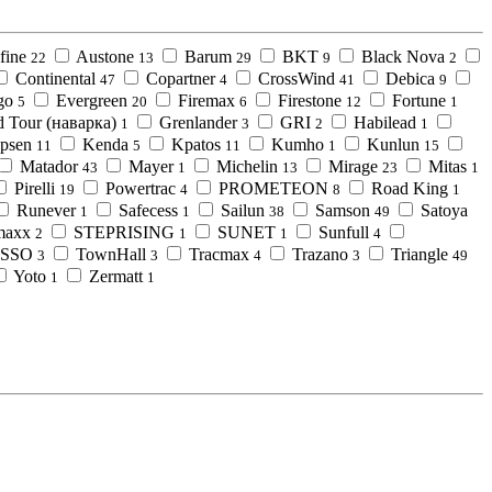
fine
Austone
Barum
BKT
Black Nova
22
13
29
9
2
Continental
Copartner
CrossWind
Debica
47
4
41
9
go
Evergreen
Firemax
Firestone
Fortune
5
20
6
12
1
 Tour (наварка)
Grenlander
GRI
Habilead
1
3
2
1
psen
Kenda
Kpatos
Kumho
Kunlun
11
5
11
1
15
Matador
Mayer
Michelin
Mirage
Mitas
43
1
13
23
1
Pirelli
Powertrac
PROMETEON
Road King
19
4
8
1
Runever
Safecess
Sailun
Samson
Satoya
1
1
38
49
maxx
STEPRISING
SUNET
Sunfull
2
1
1
4
SSO
TownHall
Tracmax
Trazano
Triangle
3
3
4
3
49
Yoto
Zermatt
1
1