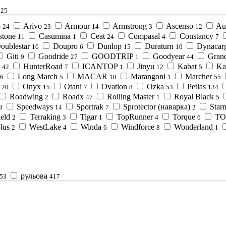
25
o
Arivo
Armour
Armstrong
Ascenso
Au
24
23
14
3
12
stone
Casumina
Ceat
Compasal
Constancy
11
1
24
4
7
oublestar
Doupro
Dunlop
Duraturn
Dynacar
10
6
15
10
Giti
Goodride
GOODTRIP
Goodyear
Grand
9
27
1
44
HunterRoad
ICANTOP
Jinyu
Kabat
Ka
42
7
1
12
5
Long March
MACAR
Marangoni
Marcher
6
5
10
1
55
Onyx
Otani
Ovation
Ozka
Petlas
20
15
7
8
53
134
Roadwing
Roadx
Rolling Master
Royal Black
2
47
1
5
Speedways
Sportrak
Sprotector (наварка)
Star
3
14
7
2
eld
Terraking
Tigar
TopRunner
Torque
TO
2
3
1
4
6
lus
WestLake
Winda
Windforce
Wonderland
2
4
6
8
1
рульова
53
417