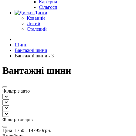
Кар'єрна
Сільгосп
Диски
Кований
Литий
Сталевий
Шини
Вантажні шини
Вантажні шини - 3
Вантажні шини
Фільтр з авто
Фільтр товарів
Ціна
1750
-
197950
грн.
Виробник