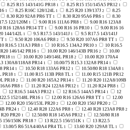
8.25 R15 143/141G PR18
8.25 R15 151/145A5 PR12
1
1
16
8.25 R16C 128/124L
8.25 R20 139/137J
8.25
1
1
2
8.30 R20 92A8 PR6 TT
8.30 R20 95A6 PR6
8.30
1
1
17.5 122/120M
9.00 R16 111A6 PR8
9.00 R16 123A8
1
1
00 R16 128A6 PR14 TT
9.00 R16 16 PR10
9.00 R16 16
1
1
20 144/142L
9.5 R17.5 143/141J
9.5 R17.5 143/141J
1
1
TT
9.50 R20 106A6 PR8
9.50 R20 107A6 PR8 TT
1
2
1
10 R16.5 131A3 PR8
10 R16.5 134A2 PR10
10 R16.5
1
3
 R20 146/142 PR16
10.00 R20 146/143B PR16
10.00
1
2
 PR18
10.00 R20 149/146L PR18
10.00 R20 170A4
11
2
5.3 130A8/118A8 PR14
10.00/75 R15.3 132A8 PR14
1
1
A8 PR14
10.50 R18 133A6 PR12
10.50/80 R18 134A8
1
1
1
L PR18
11.00 R15 113B PR8 TL
11.00 R15 121B PR12
1
1
9L PR18
11.00 R20 165A2 PR14
11.20 R20 112A8/109B
2
1
116A6 PR8
11.20 R24 122A6 PR12
11.20 R24 PR8
1
1
1
12 R16.5 144A3 PR12
12 R16.5 144A5 PR14
12
1
1
1
R22.5 152/148L PR16
12.00 R16 126A6 PR8 TT
12.00
1
1
12.00 R20 156/153L PR20
12.00 R20 156J PR20
2
2
64B PR24
12.40 R28 122A6 PR8
12.40 R28 123A8 PR8
1
1
2
0 R20 PR20
12.50/80 R18 145A6 PR12
12.50/80 R18
1
1
.5 156/150K PR18
13 R22.5 156/151K
13 R22.5
7
1
13.00/5 R6 51A4/40A4 PR4 TL
13.60 R20 129A8 TL
1
1