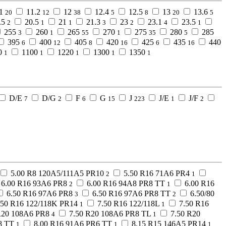
1
11.2
12
12.4
12.5
13
13.6
20
12
38
5
8
20
5
.5
20.5
21
21.3
23
23.1
23.5
2
1
1
3
2
4
1
255
260
265
270
275
280
285
3
1
55
1
35
5
395
400
405
420
425
435
440
6
12
8
16
6
16
0
1100
1220
1300
1350
1
1
1
1
1
D/E
D/G
F
G
J
J/E
J/F
7
2
6
15
223
1
2
5.00 R8 120A5/111A5 PR10
5.50 R16 71A6 PR4
2
1
6.00 R16 93A6 PR8
6.00 R16 94A8 PR8 TT
6.00 R16
2
1
6.50 R16 97A6 PR8
6.50 R16 97A6 PR8 TT
6.50/80
3
2
.50 R16 122/118K PR14
7.50 R16 122/118L
7.50 R16
1
1
R20 108A6 PR8
7.50 R20 108A6 PR8 TL
7.50 R20
4
1
8 TT
8.00 R16 91A6 PR6 TT
8.15 R15 146A5 PR14
1
1
1