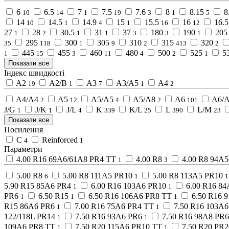
6
6.5
7
7.5
7.6
8
8.15
8
10
14
1
19
3
1
5
14
14.5
14.9
15
15.5
16
16.5
10
1
4
1
16
12
27
28
30.5
31
37
180
190
205
1
2
1
1
3
3
1
295
300
305
310
315
320
35
118
1
9
2
413
2
445
455
460
480
500
525
5
1
15
3
11
4
2
1
Показати все
Індекс швидкості
A2
A2/B
A3
A3/A5
A4
19
1
7
1
2
A4/A4
A5
A5/A5
A5/A8
A6
A6/
2
12
4
2
101
J/G
J/K
J/L
K
K/L
L
L/M
1
1
4
339
25
390
23
Показати все
Посилення
C
Reinforced
4
1
Параметри
4.00 R16 69A6/61A8 PR4 TT
4.00 R8
4.00 R8 94A
1
3
5.00 R8
5.00 R8 111A5 PR10
5.00 R8 113A5 PR10
6
1
1
5.90 R15 85A6 PR4
6.00 R16 103A6 PR10
6.00 R16 8
1
1
PR6
6.50 R15
6.50 R16 106A6 PR8 TT
6.50 R16 
1
1
1
R15 86A6 PR6
7.00 R16 75A6 PR4 TT
7.50 R16 103A
1
1
122/118L PR14
7.50 R16 93A6 PR6
7.50 R16 98A8 PR
1
1
109A6 PR8 TT
7.50 R20 115A6 PR10 TT
7.50 R20 PR2
1
1