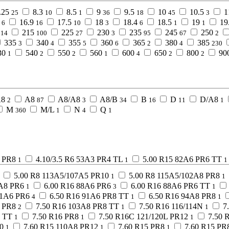
.25
8.3
8.5
9
9.5
10
10.5
1
25
10
1
36
18
45
3
16.9
17.5
18
18.4
18.5
19
19
6
16
10
3
6
1
1
215
225
230
235
245
250
14
100
27
3
95
67
2
335
340
355
360
365
380
385
3
4
5
6
2
4
230
30
540
550
560
600
650
800
90
1
2
2
1
4
2
2
A8
A8
A8/A8
A8/B
B
D
D/A8
2
87
3
34
16
11
1
M
M/L
N
Q
360
1
4
1
5 PR8
4.10/3.5 R6 53A3 PR4 TL
5.00 R15 82A6 PR6 TT
1
1
1
5.00 R8 113A5/107A5 PR10
5.00 R8 115A5/102A8 PR8
1
1
4A8 PR6
6.00 R16 88A6 PR6
6.00 R16 88A6 PR6 TT
1
3
1
91A6 PR6
6.50 R16 91A6 PR8 TT
6.50 R16 94A8 PR8
4
1
1
6 PR8
7.50 R16 103A8 PR8 TT
7.50 R16 116/114N
7
2
1
1
6 TT
7.50 R16 PR8
7.50 R16C 121/120L PR12
7.50 
1
1
1
0
7.60 R15 110A8 PR12
7.60 R15 PR8
7.60 R15 PR
1
1
1