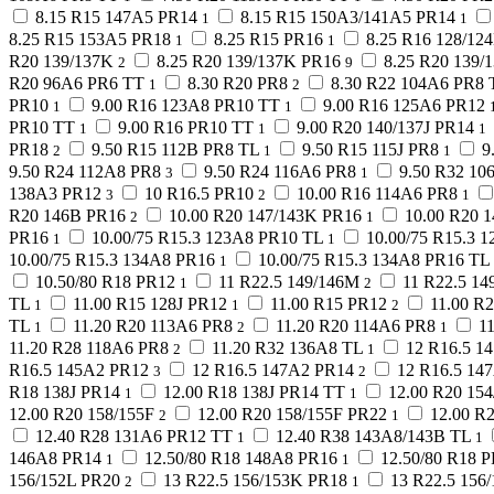
8.15 R15 147A5 PR14
8.15 R15 150A3/141A5 PR14
1
1
8.25 R15 153A5 PR18
8.25 R15 PR16
8.25 R16 128/12
1
1
R20 139/137K
8.25 R20 139/137K PR16
8.25 R20 139/
2
9
R20 96A6 PR6 TT
8.30 R20 PR8
8.30 R22 104A6 PR8 
1
2
PR10
9.00 R16 123A8 PR10 TT
9.00 R16 125A6 PR12
1
1
PR10 TT
9.00 R16 PR10 TT
9.00 R20 140/137J PR14
1
1
1
PR18
9.50 R15 112B PR8 TL
9.50 R15 115J PR8
9
2
1
1
9.50 R24 112A8 PR8
9.50 R24 116A6 PR8
9.50 R32 10
3
1
138A3 PR12
10 R16.5 PR10
10.00 R16 114A6 PR8
3
2
1
R20 146B PR16
10.00 R20 147/143K PR16
10.00 R20 
2
1
PR16
10.00/75 R15.3 123A8 PR10 TL
10.00/75 R15.3 
1
1
10.00/75 R15.3 134A8 PR16
10.00/75 R15.3 134A8 PR16 TL
1
10.50/80 R18 PR12
11 R22.5 149/146M
11 R22.5 1
1
2
TL
11.00 R15 128J PR12
11.00 R15 PR12
11.00 R
1
1
2
TL
11.20 R20 113A6 PR8
11.20 R20 114A6 PR8
1
1
2
1
11.20 R28 118A6 PR8
11.20 R32 136A8 TL
12 R16.5 1
2
1
R16.5 145A2 PR12
12 R16.5 147A2 PR14
12 R16.5 14
3
2
R18 138J PR14
12.00 R18 138J PR14 TT
12.00 R20 15
1
1
12.00 R20 158/155F
12.00 R20 158/155F PR22
12.00 R
2
1
12.40 R28 131A6 PR12 TT
12.40 R38 143A8/143B TL
1
1
146A8 PR14
12.50/80 R18 148A8 PR16
12.50/80 R18 
1
1
156/152L PR20
13 R22.5 156/153K PR18
13 R22.5 156
2
1