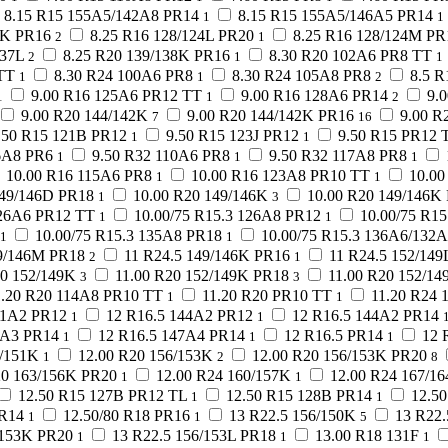
8.15 R15 155A5/142A8 PR14
8.15 R15 155A5/146A5 PR14
1
1
4K PR16
8.25 R16 128/124L PR20
8.25 R16 128/124M PR
2
1
137L
8.25 R20 139/138K PR16
8.30 R20 102A6 PR8 TT
2
1
1
TT
8.30 R24 100A6 PR8
8.30 R24 105A8 PR8
8.5 R
1
1
2
9.00 R16 125A6 PR12 TT
9.00 R16 128A6 PR14
9.
1
1
2
9.00 R20 144/142K
9.00 R20 144/142K PR16
9.00 R
7
16
.50 R15 121B PR12
9.50 R15 123J PR12
9.50 R15 PR12 
1
1
6A8 PR6
9.50 R32 110A6 PR8
9.50 R32 117A8 PR8
1
1
1
10.00 R16 115A6 PR8
10.00 R16 123A8 PR10 TT
10.00
1
1
149/146D PR18
10.00 R20 149/146K
10.00 R20 149/146K
1
3
126A6 PR12 TT
10.00/75 R15.3 126A8 PR12
10.00/75 R1
1
1
10.00/75 R15.3 135A8 PR18
10.00/75 R15.3 136A6/132
1
1
49/146M PR18
11 R24.5 149/146K PR16
11 R24.5 152/149
2
1
20 152/149K
11.00 R20 152/149K PR18
11.00 R20 152/14
3
3
1.20 R20 114A8 PR10 TT
11.20 R20 PR10 TT
11.20 R24 
1
1
41A2 PR12
12 R16.5 144A2 PR12
12 R16.5 144A2 PR14
1
1
7A3 PR14
12 R16.5 147A4 PR14
12 R16.5 PR14
12 
1
1
1
4/151K
12.00 R20 156/153K
12.00 R20 156/153K PR20
1
2
8
20 163/156K PR20
12.00 R24 160/157K
12.00 R24 167/1
1
1
12.50 R15 127B PR12 TL
12.50 R15 128B PR14
12.5
1
1
PR14
12.50/80 R18 PR16
13 R22.5 156/150K
13 R22
1
1
5
/153K PR20
13 R22.5 156/153L PR18
13.00 R18 131F
1
1
1