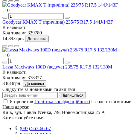
0
Goodyear KMAX T (причіпна) 235/75 R17.5 144J/143F
В наявності
Код товару:
329780
14 893грн.
До кошика
0
Lassa Maxiways 100D (ведуча) 235/75 R17.5 132/130M
В наявності
Код товару:
378327
8 883грн.
До кошика
Слідкуйте за новинками та акціями:
Підпишіться
Я прочитав
Політика конфіденційності
і згоден з вимогами
Наша адреса:
Київ, вул. Павла Усенка, 7/9, Новомостицька 25 А
Зателефонуйте нам:
(097) 567-66-67