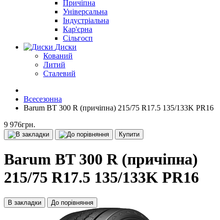
Причіпна
Універсальна
Індустріальна
Кар'єрна
Сільгосп
Диски
Кований
Литий
Сталевий
Всесезонна
Barum BT 300 R (причіпна) 215/75 R17.5 135/133K PR16
9 976грн.
Купити
Barum BT 300 R (причіпна)
215/75 R17.5 135/133K PR16
В закладки
До порівняння