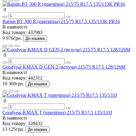
0
Barum BT 300 R (причіпна) 215/75 R17.5 135/133K PR16
В наявності
Код товару:
437983
9 976грн.
До кошика
0
Goodyear KMAX D GEN-2 (ведуча) 215/75 R17.5 128/126M
В наявності
Код товару:
442312
10 369грн.
До кошика
0
Goodyear KMAX T (причіпна) 215/75 R17.5 135/133J
В наявності
Код товару:
328432
13 125грн.
До кошика