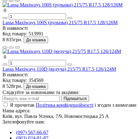
0
Lassa Maxiways 100S (рульова) 215/75 R17.5 128/126M
В наявності
Код товару:
513991
8 835грн.
До кошика
0
Lassa Maxiways 110D (ведуча) 215/75 R17.5 126/124M
В наявності
Код товару:
354569
8 528грн.
До кошика
Слідкуйте за новинками та акціями:
Підпишіться
Я прочитав
Політика конфіденційності
і згоден з вимогами
Наша адреса:
Київ, вул. Павла Усенка, 7/9, Новомостицька 25 А
Зателефонуйте нам:
(097) 567-66-67
(063) 024-81-87