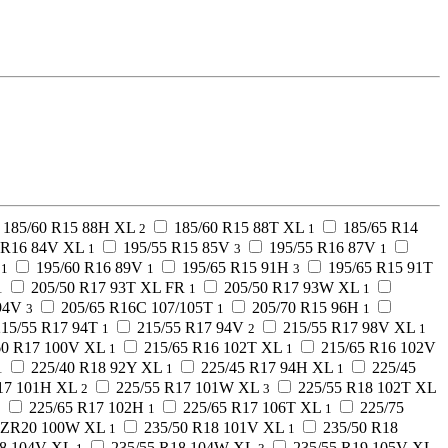
185/60 R15 88H XL
185/60 R15 88T XL
185/65 R14
2
1
 R16 84V XL
195/55 R15 85V
195/55 R16 87V
1
3
1
195/60 R16 89V
195/65 R15 91H
195/65 R15 91T
1
1
3
205/50 R17 93T XL FR
205/50 R17 93W XL
1
1
1
94V
205/65 R16C 107/105T
205/70 R15 96H
3
1
1
215/55 R17 94T
215/55 R17 94V
215/55 R17 98V XL
1
2
1
60 R17 100V XL
215/65 R16 102T XL
215/65 R16 102V
1
1
225/40 R18 92Y XL
225/45 R17 94H XL
225/45
1
1
1
17 101H XL
225/55 R17 101W XL
225/55 R18 102T XL
2
3
225/65 R17 102H
225/65 R17 106T XL
225/75
1
1
1
5 ZR20 100W XL
235/50 R18 101V XL
235/50 R18
1
1
18 104V XL
235/55 R18 104W XL
235/55 R19 105V XL