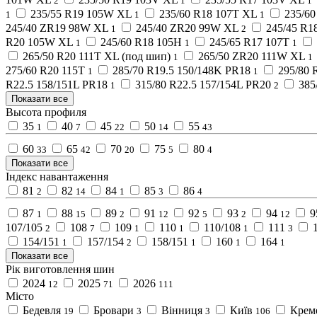
2
1
1
235/55 R19 105W XL
235/60 R18 107T XL
235/6
1
1
1
245/40 ZR19 98W XL
245/40 ZR20 99W XL
245/45 R1
1
2
R20 105W XL
245/60 R18 105H
245/65 R17 107T
1
1
1
265/50 R20 111T XL (под шип)
265/50 ZR20 111W XL
1
1
275/60 R20 115T
285/70 R19.5 150/148K PR18
295/80 
1
1
R22.5 158/151L PR18
315/80 R22.5 157/154L PR20
385
1
2
Показати все
Высота профиля
35
40
45
50
55
1
7
22
14
43
60
65
70
75
80
33
42
20
5
4
Показати все
Індекс навантаження
81
82
84
85
86
2
14
1
3
4
87
88
89
91
92
93
94
9
1
15
2
12
5
2
12
107/105
108
109
110
110/108
111
2
7
1
1
1
3
154/151
157/154
158/151
160
164
1
2
1
1
1
Показати все
Рік виготовлення шин
2024
2025
2026
12
71
111
Місто
Бедевля
Бровари
Вінниця
Київ
Крем
19
3
3
106