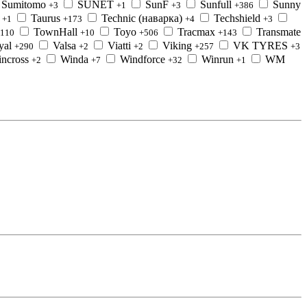
Sumitomo
SUNET
SunF
Sunfull
Sunny
+3
+1
+3
+386
Taurus
Technic (наварка)
Techshield
+1
+173
+4
+3
TownHall
Toyo
Tracmax
Transmate
110
+10
+506
+143
yal
Valsa
Viatti
Viking
VK TYRES
+290
+2
+2
+257
+3
ncross
Winda
Windforce
Winrun
WM
+2
+7
+32
+1