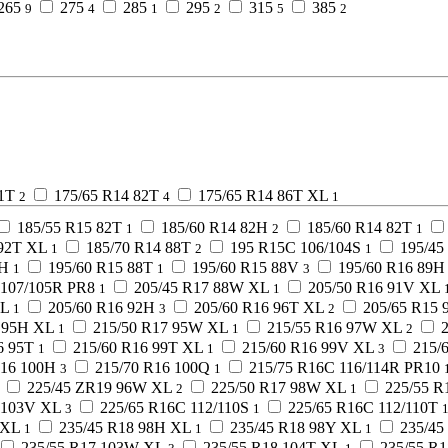
265
275
285
295
315
385
9
4
1
2
5
2
1T
175/65 R14 82T
175/65 R14 86T XL
2
4
1
185/55 R15 82T
185/60 R14 82H
185/60 R14 82T
1
2
1
 92T XL
185/70 R14 88T
195 R15C 106/104S
195/45
1
2
1
8H
195/60 R15 88T
195/60 R15 88V
195/60 R16 89H
1
1
3
 107/105R PR8
205/45 R17 88W XL
205/50 R16 91V XL
1
1
XL
205/60 R16 92H
205/60 R16 96T XL
205/65 R15 
1
3
2
 95H XL
215/50 R17 95W XL
215/55 R16 97W XL
1
1
2
6 95T
215/60 R16 99T XL
215/60 R16 99V XL
215/
1
1
3
R16 100H
215/70 R16 100Q
215/75 R16C 116/114R PR10
3
1
225/45 ZR19 96W XL
225/50 R17 98W XL
225/55 R
2
1
 103V XL
225/65 R16C 112/110S
225/65 R16C 112/110T
3
1
 XL
235/45 R18 98H XL
235/45 R18 98Y XL
235/4
1
1
1
235/55 R17 103W XL
235/55 R18 104T XL
235/55 R