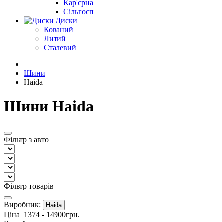
Кар'єрна
Сільгосп
Диски
Кований
Литий
Сталевий
Шини
Haida
Шини Haida
Фільтр з авто
Фільтр товарів
Виробник:
Haida
Ціна
1374
-
14900
грн.