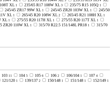
1
3
 108T XL
235/65 R17 108W XL
235/75 R15 105Q
1
3
1
245/45 ZR17 99W XL
245/45 ZR20 103W XL
245/50
1
1
111V XL
265/45 R20 108W XL
265/45 R21 108H XL
1
2
1
W XL
275/55 R20 117H XL
275/55 R20 117T XL
1
1
1
35 ZR20 110W XL
315/70 R22.5 151/148L PR18
315/70
1
1
103
104
105
106
106/104
107
11
5
6
2
1
4
121/120
139/137
150/148
151/148
152/149
1
2
1
1
1