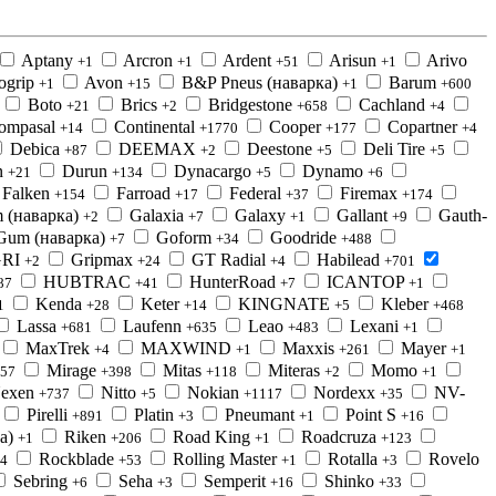
Aptany
Arcron
Ardent
Arisun
Arivo
+1
+1
+51
+1
ogrip
Avon
B&P Pneus (наварка)
Barum
+1
+15
+1
+600
Boto
Brics
Bridgestone
Cachland
+21
+2
+658
+4
ompasal
Continental
Cooper
Copartner
+14
+1770
+177
+4
Debica
DEEMAX
Deestone
Deli Tire
+87
+2
+5
+5
n
Durun
Dynacargo
Dynamo
+21
+134
+5
+6
Falken
Farroad
Federal
Firemax
+154
+17
+37
+174
 (наварка)
Galaxia
Galaxy
Gallant
Gauth-
+2
+7
+1
+9
Gum (наварка)
Goform
Goodride
+7
+34
+488
RI
Gripmax
GT Radial
Habilead
+2
+24
+4
+701
HUBTRAC
HunterRoad
ICANTOP
87
+41
+7
+1
Kenda
Keter
KINGNATE
Kleber
1
+28
+14
+5
+468
Lassa
Laufenn
Leao
Lexani
+681
+635
+483
+1
MaxTrek
MAXWIND
Maxxis
Mayer
+4
+1
+261
+1
Mirage
Mitas
Miteras
Momo
57
+398
+118
+2
+1
exen
Nitto
Nokian
Nordexx
NV-
+737
+5
+1117
+35
Pirelli
Platin
Pneumant
Point S
+891
+3
+1
+16
а)
Riken
Road King
Roadcruza
+1
+206
+1
+123
Rockblade
Rolling Master
Rotalla
Rovelo
4
+53
+1
+3
Sebring
Seha
Semperit
Shinko
+6
+3
+16
+33