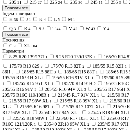
205
215
225
235
245
255
21
27
24
30
11
3
Показати все
Індекс швидкості
H
J
K
L
M
38
1
4
5
1
Q
R
S
T
V
W
Y
3
4
5
44
42
43
4
Показати все
Посилення
C
XL
9
104
Параметри
8.25 R20 139/137J
8.25 R20 139/137K
165/70 R14 8
1
1
175/70 R13 82S
175/70 R13 82T
185/55 R15 82H
3
2
1
86H
185/65 R15 88H
185/65 R15 88T
185/65 R15
3
3
1
195/55 R16 91H XL
195/55 R16 91V XL
195/60 R15 8
1
1
195/65 R15 95T XL
195/70 R14 91H
195/75 R16C
1
1
2
205/55 R16 91V
205/55 R16 94V XL
205/55 R17 95H 
2
3
205/75 R16C 110/108R
215/45 R17 91V XL
215/50 R17
1
1
215/55 R17 98W XL
215/55 R18 99V XL
215/60 R1
1
1
XL
215/65 R16 98T
215/65 R17 103T XL
215/70 
2
1
1
R17 94W XL
225/45 R17 94Y XL
225/45 R18 95H XL
1
1
1
225/55 R18 98W
225/60 R17 103T XL
225/60 R17
1
1
1
R16C 121/120R
235/40 ZR18 95W XL
235/45 R17 97H
1
2
101W XL
235/50 R19 103V XL
235/55 R17 103V XL