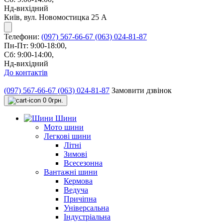
Нд-вихідний
Київ, вул. Новомостицка 25 А
Телефони:
(097) 567-66-67
(063) 024-81-87
Пн-Пт: 9:00-18:00,
Сб: 9:00-14:00,
Нд-вихідний
До контактів
(097) 567-66-67
(063) 024-81-87
Замовити дзвінок
0
0грн.
Шини
Мото шини
Легкові шини
Літні
Зимові
Всесезонна
Вантажні шини
Кермова
Ведуча
Причіпна
Універсальна
Індустріальна