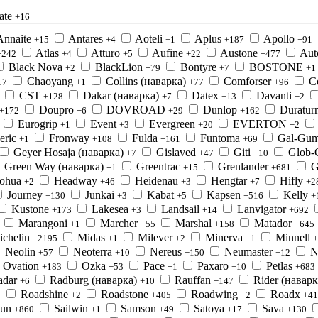
ate
+16
Annaite
Antares
Aoteli
Aplus
Apollo
+15
+4
+1
+187
+91
Atlas
Atturo
Aufine
Austone
Aut
+242
+4
+5
+22
+477
Black Nova
BlackLion
Bontyre
BOSTONE
+2
+79
+7
+1
Chaoyang
Collins (наварка)
Comforser
C
17
+1
+77
+96
CST
Dakar (наварка)
Datex
Davanti
+128
+7
+13
+2
Doupro
DOVROAD
Dunlop
Duratur
+172
+6
+29
+162
Eurogrip
Event
Evergreen
EVERTON
+1
+3
+20
+2
eric
Fronway
Fulda
Funtoma
Gal-Gum
+1
+108
+161
+69
Geyer Hosaja (наварка)
Gislaved
Giti
Glob-
+7
+47
+10
Green Way (наварка)
Greentrac
Grenlander
G
+1
+15
+681
ohua
Headway
Heidenau
Hengtar
Hifly
+2
+46
+3
+7
+2
Journey
Junkai
Kabat
Kapsen
Kelly
+130
+3
+5
+516
+
Kustone
Lakesea
Landsail
Lanvigator
+173
+3
+14
+692
Marangoni
Marcher
Marshal
Matador
+1
+55
+158
+645
chelin
Midas
Milever
Minerva
Minnell
+2195
+1
+2
+1
+
Neolin
Neoterra
Nereus
Neumaster
N
+57
+10
+150
+12
Ovation
Ozka
Pace
Paxaro
Petlas
+183
+53
+1
+10
+683
adar
Radburg (наварка)
Rauffan
Rider (наварк
+6
+10
+147
Roadshine
Roadstone
Roadwing
Roadx
1
+2
+405
+2
+41
lun
Sailwin
Samson
Satoya
Sava
+860
+1
+49
+17
+130