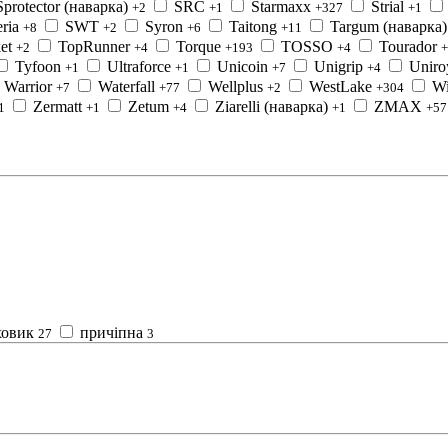
Sprotector (наварка)
SRC
Starmaxx
Strial
+2
+1
+327
+1
ria
SWT
Syron
Taitong
Targum (наварка)
+8
+2
+6
+11
et
TopRunner
Torque
TOSSO
Tourador
+2
+4
+193
+4
+
Tyfoon
Ultraforce
Unicoin
Unigrip
Uniro
+1
+1
+7
+4
Warrior
Waterfall
Wellplus
WestLake
Wi
+7
+77
+2
+304
Zermatt
Zetum
Ziarelli (наварка)
ZMAX
1
+1
+4
+1
+57
ховик
причіпна
27
3