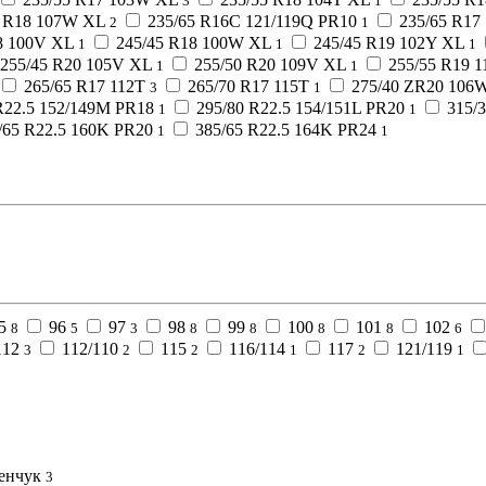
3
1
0 R18 107W XL
235/65 R16C 121/119Q PR10
235/65 R17
2
1
8 100V XL
245/45 R18 100W XL
245/45 R19 102Y XL
1
1
1
255/45 R20 105V XL
255/50 R20 109V XL
255/55 R19 
1
1
265/65 R17 112T
265/70 R17 115T
275/40 ZR20 106
3
1
R22.5 152/149M PR18
295/80 R22.5 154/151L PR20
315/
1
1
/65 R22.5 160K PR20
385/65 R22.5 164K PR24
1
1
5
96
97
98
99
100
101
102
8
5
3
8
8
8
8
6
112
112/110
115
116/114
117
121/119
3
2
2
1
2
1
енчук
3