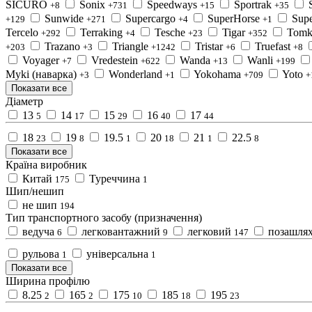
SICURO
Sonix
Speedways
Sportrak
+8
+731
+15
+35
Sunwide
Supercargo
SuperHorse
Supe
+129
+271
+4
+1
Tercelo
Terraking
Tesche
Tigar
Tomk
+292
+4
+23
+352
Trazano
Triangle
Tristar
Truefast
+203
+3
+1242
+6
+8
Voyager
Vredestein
Wanda
Wanli
+7
+622
+13
+199
Myki (наварка)
Wonderland
Yokohama
Yoto
+3
+1
+709
+
Показати все
Діаметр
13
14
15
16
17
5
17
29
40
44
18
19
19.5
20
21
22.5
23
8
1
18
1
8
Показати все
Країна виробник
Китай
Туреччина
175
1
Шип/нешип
не шип
194
Тип транспортного засобу (призначення)
ведуча
легковантажний
легковий
позашля
6
9
147
рульова
універсальна
1
1
Показати все
Ширина профілю
8.25
165
175
185
195
2
2
10
18
23