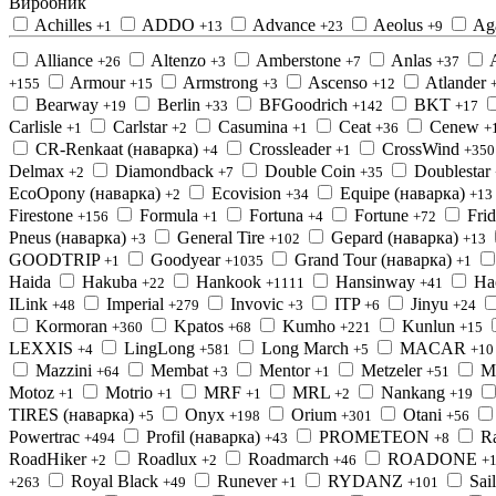
Виробник
Achilles
ADDO
Advance
Aeolus
Ag
+1
+13
+23
+9
Alliance
Altenzo
Amberstone
Anlas
+26
+3
+7
+37
Armour
Armstrong
Ascenso
Atlander
+155
+15
+3
+12
Bearway
Berlin
BFGoodrich
BKT
+19
+33
+142
+17
Carlisle
Carlstar
Casumina
Ceat
Cenew
+1
+2
+1
+36
+
CR-Renkaat (наварка)
Crossleader
CrossWind
+4
+1
+350
Delmax
Diamondback
Double Coin
Doublestar
+2
+7
+35
EcoOpony (наварка)
Ecovision
Equipe (наварка)
+2
+34
+13
Firestone
Formula
Fortuna
Fortune
Frid
+156
+1
+4
+72
Pneus (наварка)
General Tire
Gepard (наварка)
+3
+102
+13
GOODTRIP
Goodyear
Grand Tour (наварка)
+1
+1035
+1
Haida
Hakuba
Hankook
Hansinway
Ha
+22
+1111
+41
ILink
Imperial
Invovic
ITP
Jinyu
+48
+279
+3
+6
+24
Kormoran
Kpatos
Kumho
Kunlun
+360
+68
+221
+15
LEXXIS
LingLong
Long March
MACAR
+4
+581
+5
+10
Mazzini
Membat
Mentor
Metzeler
Mi
+64
+3
+1
+51
Motoz
Motrio
MRF
MRL
Nankang
+1
+1
+1
+2
+19
TIRES (наварка)
Onyx
Orium
Otani
+5
+198
+301
+56
Powertrac
Profil (наварка)
PROMETEON
R
+494
+43
+8
RoadHiker
Roadlux
Roadmarch
ROADONE
+2
+2
+46
+
Royal Black
Runever
RYDANZ
Sai
+263
+49
+1
+101