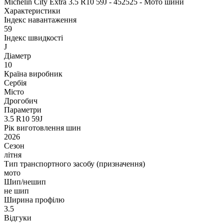
Michelin City Extra 3.5 R10 59J - 452525 - Мото шини
Характеристики
Індекс навантаження
59
Індекс швидкості
J
Діаметр
10
Країна виробник
Сербія
Місто
Дрогобич
Параметри
3.5 R10 59J
Рік виготовлення шин
2026
Сезон
літня
Тип транспортного засобу (призначення)
мото
Шип/нешип
не шип
Ширина профілю
3.5
Відгуки