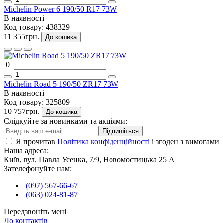
Michelin Power 6 190/50 R17 73W
В наявності
Код товару:
438329
11 355грн.
До кошика
0
Michelin Road 5 190/50 ZR17 73W
В наявності
Код товару:
325809
10 757грн.
До кошика
Слідкуйте за новинками та акціями:
Підпишіться
Я прочитав
Політика конфіденційності
і згоден з вимогами
Наша адреса:
Київ, вул. Павла Усенка, 7/9, Новомостицька 25 А
Зателефонуйте нам:
(097) 567-66-67
(063) 024-81-87
Передзвоніть мені
До контактів