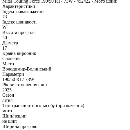
Mitas Touring Force 190/50 R17 73W - 452422 - Мото шини
Характеристики
Індекс навантаження
73
Індекс швидкості
W
Высота профиля
50
Діаметр
17
Країна виробник
Словенія
Місто
Володимир-Волинський
Параметри
190/50 R17 73W
Рік виготовлення шин
2025
Сезон
літня
Тип транспортного засобу (призначення)
мото
Шип/нешип
не шип
Ширина профілю