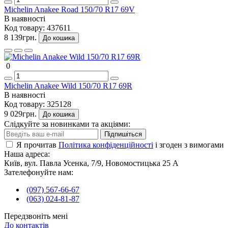
Michelin Anakee Road 150/70 R17 69V
В наявності
Код товару:
437611
8 139грн.
До кошика
0
Michelin Anakee Wild 150/70 R17 69R
В наявності
Код товару:
325128
9 029грн.
До кошика
Слідкуйте за новинками та акціями:
Підпишіться
Я прочитав
Політика конфіденційності
і згоден з вимогами
Наша адреса:
Київ, вул. Павла Усенка, 7/9, Новомостицька 25 А
Зателефонуйте нам:
(097) 567-66-67
(063) 024-81-87
Передзвоніть мені
До контактів