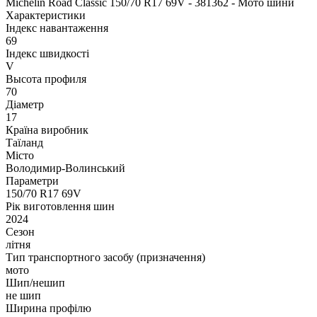
Michelin Road Classic 150/70 R17 69V - 381362 - Мото шини
Характеристики
Індекс навантаження
69
Індекс швидкості
V
Высота профиля
70
Діаметр
17
Країна виробник
Таїланд
Місто
Володимир-Волинський
Параметри
150/70 R17 69V
Рік виготовлення шин
2024
Сезон
літня
Тип транспортного засобу (призначення)
мото
Шип/нешип
не шип
Ширина профілю