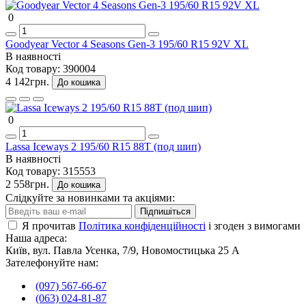
0
Goodyear Vector 4 Seasons Gen-3 195/60 R15 92V XL
В наявності
Код товару:
390004
4 142грн.
До кошика
0
Lassa Iceways 2 195/60 R15 88T (под шип)
В наявності
Код товару:
315553
2 558грн.
До кошика
Слідкуйте за новинками та акціями:
Підпишіться
Я прочитав
Політика конфіденційності
і згоден з вимогами
Наша адреса:
Київ, вул. Павла Усенка, 7/9, Новомостицька 25 А
Зателефонуйте нам:
(097) 567-66-67
(063) 024-81-87