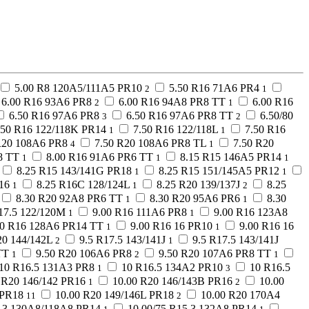
5.00 R8 120A5/111A5 PR10
5.50 R16 71A6 PR4
2
1
6.00 R16 93A6 PR8
6.00 R16 94A8 PR8 TT
6.00 R16
2
1
6.50 R16 97A6 PR8
6.50 R16 97A6 PR8 TT
6.50/80
3
2
.50 R16 122/118K PR14
7.50 R16 122/118L
7.50 R16
1
1
R20 108A6 PR8
7.50 R20 108A6 PR8 TL
7.50 R20
4
1
8 TT
8.00 R16 91A6 PR6 TT
8.15 R15 146A5 PR14
1
1
1
8.25 R15 143/141G PR18
8.25 R15 151/145A5 PR12
1
1
16
8.25 R16C 128/124L
8.25 R20 139/137J
8.25
1
1
2
8.30 R20 92A8 PR6 TT
8.30 R20 95A6 PR6
8.30
1
1
17.5 122/120M
9.00 R16 111A6 PR8
9.00 R16 123A8
1
1
00 R16 128A6 PR14 TT
9.00 R16 16 PR10
9.00 R16 16
1
1
20 144/142L
9.5 R17.5 143/141J
9.5 R17.5 143/141J
2
1
TT
9.50 R20 106A6 PR8
9.50 R20 107A6 PR8 TT
1
2
1
10 R16.5 131A3 PR8
10 R16.5 134A2 PR10
10 R16.5
1
3
 R20 146/142 PR16
10.00 R20 146/143B PR16
10.00
1
2
 PR18
10.00 R20 149/146L PR18
10.00 R20 170A4
11
2
5.3 130A8/118A8 PR14
10.00/75 R15.3 132A8 PR14