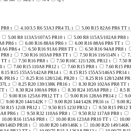
5 PR8
4.10/3.5 R6 53A3 PR4 TL
5.00 R15 82A6 PR6 TT
1
1
1
5.00 R8 113A5/107A5 PR10
5.00 R8 115A5/102A8 PR8
1
1
4A8 PR6
6.00 R16 88A6 PR6
6.00 R16 88A6 PR6 TT
1
3
1
91A6 PR6
6.50 R16 91A6 PR8 TT
6.50 R16 94A8 PR8
4
1
1
6 PR8
7.50 R16 103A8 PR8 TT
7.50 R16 116/114N
7
2
1
1
6 TT
7.50 R16 PR8
7.50 R16C 121/120L PR12
7.50 
1
1
1
0
7.60 R15 110A8 PR12
7.60 R15 PR8
7.60 R15 PR
1
1
1
8.15 R15 155A5/142A8 PR14
8.15 R15 155A5/146A5 PR14
1
1
4K PR16
8.25 R16 128/124L PR20
8.25 R16 128/124M PR
2
1
137L
8.25 R20 139/138K PR16
8.30 R20 102A6 PR8 TT
2
1
1
TT
8.30 R24 100A6 PR8
8.30 R24 105A8 PR8
8.5 R
1
1
2
9.00 R16 125A6 PR12 TT
9.00 R16 128A6 PR14
9.
1
1
2
9.00 R20 144/142K
9.00 R20 144/142K PR16
9.00 R
7
16
.50 R15 121B PR12
9.50 R15 123J PR12
9.50 R15 PR12 
1
1
6A8 PR6
9.50 R32 110A6 PR8
9.50 R32 117A8 PR8
1
1
1
10.00 R16 115A6 PR8
10.00 R16 123A8 PR10 TT
10.00
1
1
149/146D PR18
10.00 R20 149/146K
10.00 R20 149/146K
1
3
126A6 PR12 TT
10.00/75 R15.3 126A8 PR12
10.00/75 R1