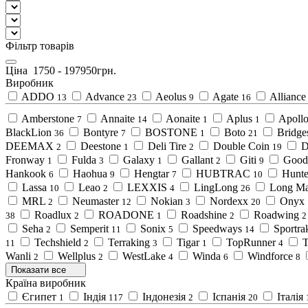
Фільтр товарів
Ціна
1750
-
197950
грн.
Виробник
ADDO
Advance
Aeolus
Agate
Alliance
13
23
9
16
Amberstone
Annaite
Aonaite
Aplus
Apoll
7
14
1
1
BlackLion
Bontyre
BOSTONE
Boto
Bridge
36
7
1
21
DEEMAX
Deestone
Deli Tire
Double Coin
D
2
1
2
19
Fronway
Fulda
Galaxy
Gallant
Giti
Good
1
3
1
2
9
Hankook
Haohua
Hengtar
HUBTRAC
Hunt
6
9
7
10
Lassa
Leao
LEXXIS
LingLong
Long Ma
10
2
4
26
MRL
Neumaster
Nokian
Nordexx
Onyx
2
12
3
20
Roadlux
ROADONE
Roadshine
Roadwing
38
2
1
2
2
Seha
Semperit
Sonix
Speedways
Sportra
2
11
5
14
Techshield
Terraking
Tigar
TopRunner
T
11
2
3
1
4
Wanli
Wellplus
WestLake
Winda
Windforce
2
2
4
6
8
Показати все
Країна виробник
Єгипет
Індія
Індонезія
Іспанія
Італія
1
117
2
20