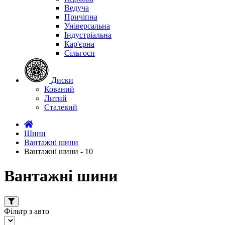
Ведуча
Причіпна
Універсальна
Індустріальна
Кар'єрна
Сільгосп
Диски
Кований
Литий
Сталевий
Шини
Вантажні шини
Вантажні шини - 10
Вантажні шини
Фільтр з авто