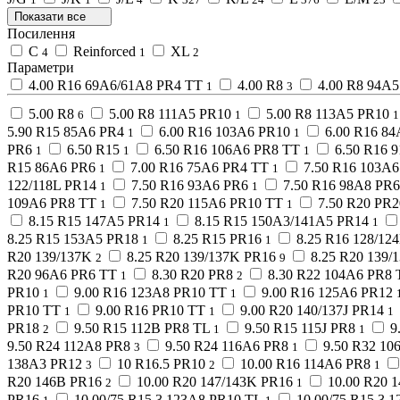
Показати все
Посилення
C
Reinforced
XL
4
1
2
Параметри
4.00 R16 69A6/61A8 PR4 TT
4.00 R8
4.00 R8 94A
1
3
5.00 R8
5.00 R8 111A5 PR10
5.00 R8 113A5 PR10
6
1
1
5.90 R15 85A6 PR4
6.00 R16 103A6 PR10
6.00 R16 8
1
1
PR6
6.50 R15
6.50 R16 106A6 PR8 TT
6.50 R16 
1
1
1
R15 86A6 PR6
7.00 R16 75A6 PR4 TT
7.50 R16 103A
1
1
122/118L PR14
7.50 R16 93A6 PR6
7.50 R16 98A8 PR
1
1
109A6 PR8 TT
7.50 R20 115A6 PR10 TT
7.50 R20 PR2
1
1
8.15 R15 147A5 PR14
8.15 R15 150A3/141A5 PR14
1
1
8.25 R15 153A5 PR18
8.25 R15 PR16
8.25 R16 128/12
1
1
R20 139/137K
8.25 R20 139/137K PR16
8.25 R20 139/
2
9
R20 96A6 PR6 TT
8.30 R20 PR8
8.30 R22 104A6 PR8 
1
2
PR10
9.00 R16 123A8 PR10 TT
9.00 R16 125A6 PR12
1
1
PR10 TT
9.00 R16 PR10 TT
9.00 R20 140/137J PR14
1
1
1
PR18
9.50 R15 112B PR8 TL
9.50 R15 115J PR8
9
2
1
1
9.50 R24 112A8 PR8
9.50 R24 116A6 PR8
9.50 R32 10
3
1
138A3 PR12
10 R16.5 PR10
10.00 R16 114A6 PR8
3
2
1
R20 146B PR16
10.00 R20 147/143K PR16
10.00 R20 
2
1
PR16
10.00/75 R15.3 123A8 PR10 TL
10.00/75 R15.3 