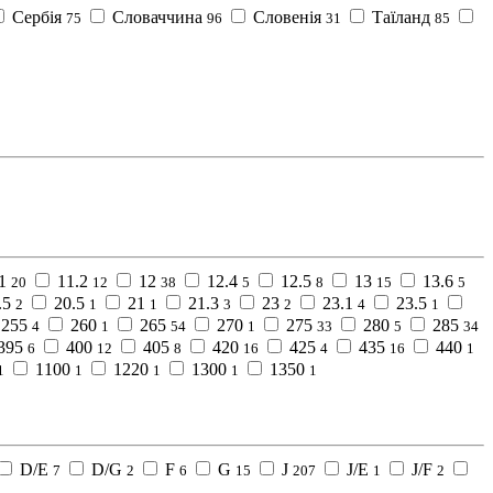
Сербія
Словаччина
Словенія
Таїланд
75
96
31
85
1
11.2
12
12.4
12.5
13
13.6
20
12
38
5
8
15
5
.5
20.5
21
21.3
23
23.1
23.5
2
1
1
3
2
4
1
255
260
265
270
275
280
285
4
1
54
1
33
5
34
395
400
405
420
425
435
440
6
12
8
16
4
16
1
1100
1220
1300
1350
1
1
1
1
1
D/E
D/G
F
G
J
J/E
J/F
7
2
6
15
207
1
2