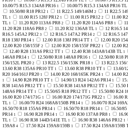
1
1
10.00/75 R15.3 134A8 PR16
10.00/75 R15.3 134A8 PR16 TL
1
10.50/80 R18 PR12
11 R22.5 149/146M
11 R22.5 1
1
2
TL
11.00 R15 128J PR12
11.00 R15 PR12
11.00 R
1
1
2
TL
11.20 R20 113A6 PR8
11.20 R20 114A6 PR8
1
1
2
1
11.20 R28 118A6 PR8
11.20 R32 136A8 TL
12 R16.5 1
2
1
R16.5 145A2 PR12
12 R16.5 147A2 PR14
12 R16.5 14
3
2
R18 138J PR14
12.00 R18 138J PR14 TT
12.00 R20 15
1
1
12.00 R20 158/155F
12.00 R20 158/155F PR22
12.00 R
2
1
12.40 R28 131A6 PR12 TT
12.40 R38 143A8/143B TL
1
1
146A8 PR14
12.50/80 R18 148A8 PR16
12.50/80 R18 
1
1
156/152L PR20
13 R22.5 156/153K PR18
13 R22.5 156
2
1
13.60 R38 135A6 PR10 TT
13.60 R38 PR10 TT
13.60/
1
1
R20 164/161J PR20
14.00 R20 168/165K PR24
14.00 R
1
1
14.90 R28 PR10 TT
14.90/13 R24 142A6 PR14
15
1
1
1
R38 141A6 PR12 TT
15.50 R38 141A8 PR12 TT
15.50
1
1
148A6 PR14 TT
15.50/65 R18 PR12 TT
15.50/80 R24 
1
1
16.00 R20 174/171G
16.00 R20 174/171G PR22
16.00 
1
1
TL
16.00/70 R24 168A8/150B PR14
16.00/70 R24 169
1
1
16.50/70 R18 155A6 PR14
16.50/70 R18 PR14
16.50/8
1
1
PR14
16.90 R28 PR14
16.90 R30 137A8 PR8
16.9
1
1
1
TL
16.90 R38 144D/141E TL
16.90 R38 146A6 PR12
1
1
1
159A8
17.50 R24 159A8/159B
17.50 R24 159A8/159B 
4
1