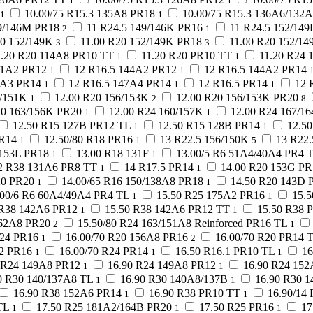
1
1
10.00/75 R15.3 135A8 PR18
10.00/75 R15.3 136A6/132
1
1
49/146M PR18
11 R24.5 149/146K PR16
11 R24.5 152/149
2
1
20 152/149K
11.00 R20 152/149K PR18
11.00 R20 152/14
3
3
1.20 R20 114A8 PR10 TT
11.20 R20 PR10 TT
11.20 R24 
1
1
41A2 PR12
12 R16.5 144A2 PR12
12 R16.5 144A2 PR14
1
1
7A3 PR14
12 R16.5 147A4 PR14
12 R16.5 PR14
12 
1
1
1
4/151K
12.00 R20 156/153K
12.00 R20 156/153K PR20
1
2
8
20 163/156K PR20
12.00 R24 160/157K
12.00 R24 167/1
1
1
12.50 R15 127B PR12 TL
12.50 R15 128B PR14
12.5
1
1
PR14
12.50/80 R18 PR16
13 R22.5 156/150K
13 R22
1
1
5
/153L PR18
13.00 R18 131F
13.00/5 R6 51A4/40A4 PR4 
1
1
12 R38 131A6 PR8 TT
14 R17.5 PR14
14.00 R20 153G PR
1
1
20 PR20
14.00/65 R16 150/138A8 PR18
14.50 R20 143D 
1
1
.00/6 R6 60A4/49A4 PR4 TL
15.50 R25 175A2 PR16
15.
1
1
 R38 142A6 PR12
15.50 R38 142A6 PR12 TT
15.50 R38 
1
1
162A8 PR20
15.50/80 R24 163/151A8 Reinforced PR16 TL
2
1
R24 PR16
16.00/70 R20 156A8 PR16
16.00/70 R20 PR14 
1
2
A2 PR16
16.00/70 R24 PR14
16.50 R16.1 PR10 TL
16
1
1
1
5 R24 149A8 PR12
16.90 R24 149A8 PR12
16.90 R24 15
1
1
0 R30 140/137A8 TL
16.90 R30 140A8/137B
16.90 R30 
1
1
16.90 R38 152A6 PR14
16.90 R38 PR10 TT
16.90/14
1
1
TL
17.50 R25 181A2/164B PR20
17.50 R25 PR16
17
1
1
1