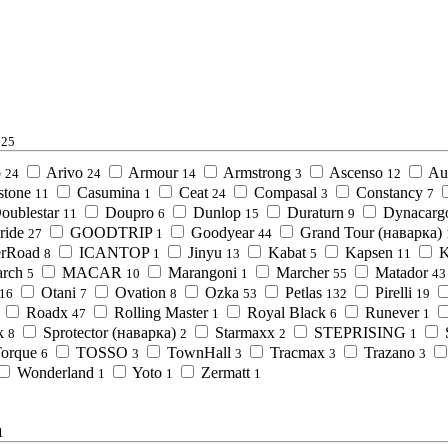
25
o
Arivo
Armour
Armstrong
Ascenso
Au
24
24
14
3
12
stone
Casumina
Ceat
Compasal
Constancy
11
1
24
3
7
oublestar
Doupro
Dunlop
Duraturn
Dynacarg
11
6
15
9
ride
GOODTRIP
Goodyear
Grand Tour (наварка)
27
1
44
erRoad
ICANTOP
Jinyu
Kabat
Kapsen
K
8
1
13
5
11
rch
MACAR
Marangoni
Marcher
Matador
5
10
1
55
43
Otani
Ovation
Ozka
Petlas
Pirelli
16
7
8
53
132
19
Roadx
Rolling Master
Royal Black
Runever
47
1
6
1
k
Sprotector (наварка)
Starmaxx
STEPRISING
8
2
2
1
orque
TOSSO
TownHall
Tracmax
Trazano
6
3
3
3
3
Wonderland
Yoto
Zermatt
1
1
1
1