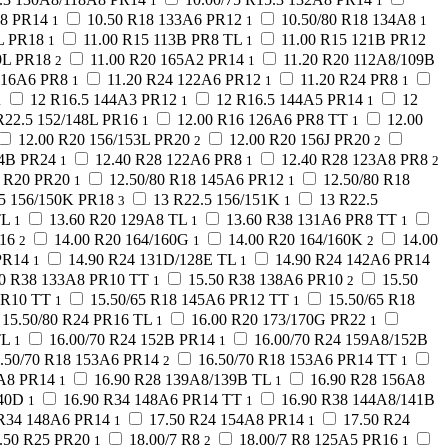
1
1
A8 PR14
10.50 R18 133A6 PR12
10.50/80 R18 134A8
1
1
1
L PR18
11.00 R15 113B PR8 TL
11.00 R15 121B PR12
1
1
9L PR18
11.00 R20 165A2 PR14
11.20 R20 112A8/109B
2
1
116A6 PR8
11.20 R24 122A6 PR12
11.20 R24 PR8
1
1
1
12 R16.5 144A3 PR12
12 R16.5 144A5 PR14
12
1
1
1
R22.5 152/148L PR16
12.00 R16 126A6 PR8 TT
12.00
1
1
12.00 R20 156/153L PR20
12.00 R20 156J PR20
2
2
64B PR24
12.40 R28 122A6 PR8
12.40 R28 123A8 PR8
1
1
2
0 R20 PR20
12.50/80 R18 145A6 PR12
12.50/80 R18
1
1
.5 156/150K PR18
13 R22.5 156/151K
13 R22.5
3
1
TL
13.60 R20 129A8 TL
13.60 R38 131A6 PR8 TT
1
1
1
16
14.00 R20 164/160G
14.00 R20 164/160K
14.00
2
1
2
PR14
14.90 R24 131D/128E TL
14.90 R24 142A6 PR14
1
1
50 R38 133A8 PR10 TT
15.50 R38 138A6 PR10
15.50
1
2
PR10 TT
15.50/65 R18 145A6 PR12 TT
15.50/65 R18
1
1
15.50/80 R24 PR16 TL
16.00 R20 173/170G PR22
1
1
TL
16.00/70 R24 152B PR14
16.00/70 R24 159A8/152B
1
1
.50/70 R18 153A6 PR14
16.50/70 R18 153A6 PR14 TT
2
1
2A8 PR14
16.90 R28 139A8/139B TL
16.90 R28 156A8
1
1
140D
16.90 R34 148A6 PR14 TT
16.90 R38 144A8/141B
1
1
 R34 148A6 PR14
17.50 R24 154A8 PR14
17.50 R24
1
1
.50 R25 PR20
18.00/7 R8
18.00/7 R8 125A5 PR16
1
2
1