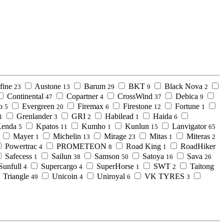
fine
Austone
Barum
BKT
Black Nova
23
13
29
9
2
Continental
Copartner
CrossWind
Debica
47
4
37
9
o
Evergreen
Firemax
Firestone
Fortune
5
20
6
12
1
Grenlander
GRI
Habilead
Haida
1
3
2
1
6
enda
Kpatos
Kumho
Kunlun
Lanvigator
5
11
1
15
65
Mayer
Michelin
Mirage
Mitas
Miteras
1
13
23
1
2
Powertrac
PROMETEON
Road King
RoadHiker
4
8
1
Safecess
Sailun
Samson
Satoya
Sava
1
38
50
16
26
Sunfull
Supercargo
SuperHorse
SWT
Taitong
4
4
1
2
Triangle
Unicoin
Uniroyal
VK TYRES
49
4
6
3