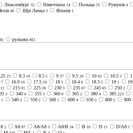
Люксембург
Німеччина
Польща
Румунія
32
14
35
4
Чехія
Шрі Ланка
Японія
40
3
1
рульова
41
402
.25
8.3
8.5
9
9.5
10
10.5
1
25
10
1
37
18
45
3
16.9
17.5
18
18.4
18.5
19
19
7
16
10
3
6
1
1
215
225
230
235
245
250
12
91
26
3
97
65
2
35
340
355
360
365
380
385
3
4
5
6
2
4
223
540
550
560
600
650
800
900
1
2
2
1
4
2
2
A8
A8
A8/A8
A8/B
B
D
D/A8
2
87
3
34
16
11
1
M
M/L
N
Q
349
1
4
1