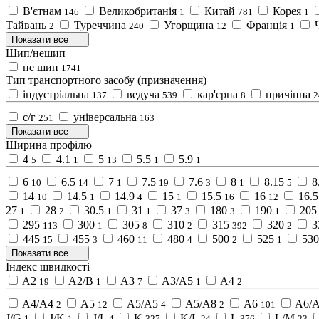
В'єтнам
Великобританія
Китай
Корея
146
1
781
1
Тайвань
Туреччина
Угорщина
Франція
2
240
12
1
Показати все
Шип/нешип
не шип
1741
Тип транспортного засобу (призначення)
індустріальна
ведуча
кар'єрна
причіпна
137
539
8
2
с/г
універсальна
251
163
Показати все
Ширина профілю
4
4.1
5
5.5
5.9
5
1
13
1
1
6
6.5
7
7.5
7.6
8
8.15
8
10
14
1
19
3
1
5
14
14.5
14.9
15
15.5
16
16.5
10
1
4
1
16
12
27
28
30.5
31
37
180
190
205
1
2
1
1
3
3
1
295
300
305
310
315
320
3
113
1
8
2
392
2
445
455
460
480
500
525
530
15
3
11
4
2
1
Показати все
Індекс швидкості
A2
A2/B
A3
A3/A5
A4
19
1
7
1
2
A4/A4
A5
A5/A5
A5/A8
A6
A6/
2
12
4
2
101
J/G
J/K
J/L
K
K/L
L
L/M
1
1
4
327
24
376
23