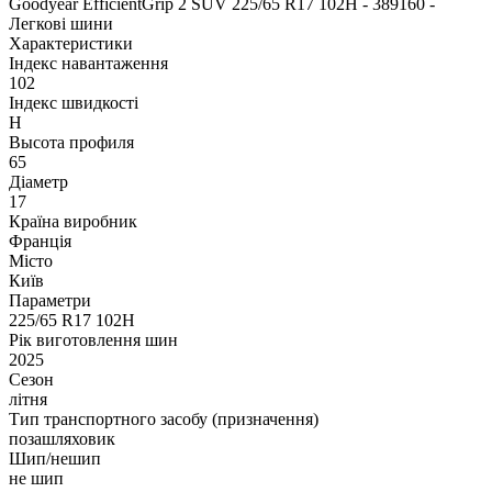
Goodyear EfficientGrip 2 SUV 225/65 R17 102H - 389160 -
Легкові шини
Характеристики
Індекс навантаження
102
Індекс швидкості
H
Высота профиля
65
Діаметр
17
Країна виробник
Франція
Місто
Київ
Параметри
225/65 R17 102H
Рік виготовлення шин
2025
Сезон
літня
Тип транспортного засобу (призначення)
позашляховик
Шип/нешип
не шип