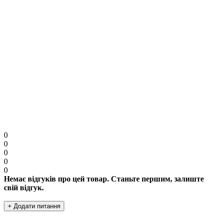
Увага:
HTML розмітка не підтримується. Використовуйте звичайний текст.
Продовжити
0
0
0
0
0
Немає відгуків про цей товар. Станьте першим, залиште
свій відгук.
+ Додати питання