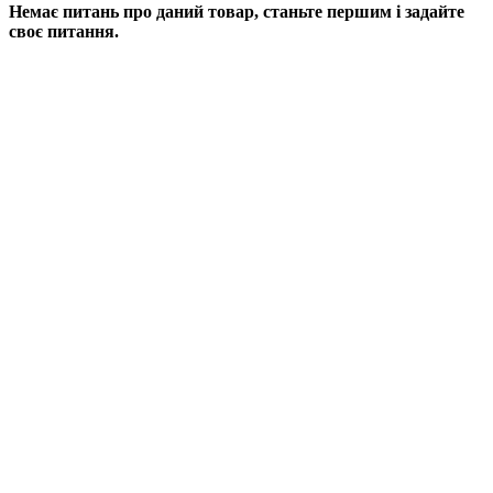
Немає питань про даний товар, станьте першим і задайте
своє питання.
ДОДАТИ ПИТАННЯ
Якщо у Вас є питання по цьому товару, заповніть форму
нижче, і ми відповімо найближчим часом.