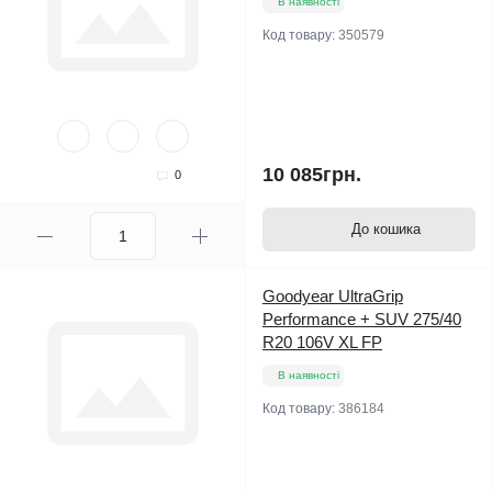
В наявності
Код товару:
350579
10 085грн.
0
До кошика
Goodyear UltraGrip
Performance + SUV 275/40
R20 106V XL FP
В наявності
Код товару:
386184