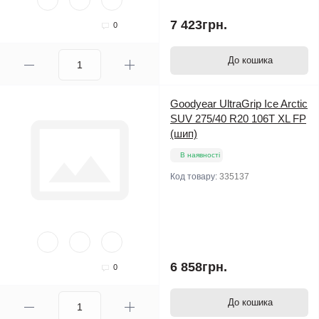
7 423грн.
0
До кошика
Goodyear UltraGrip Ice Arctic
SUV 275/40 R20 106T XL FP
(шип)
В наявності
Код товару:
335137
6 858грн.
0
До кошика