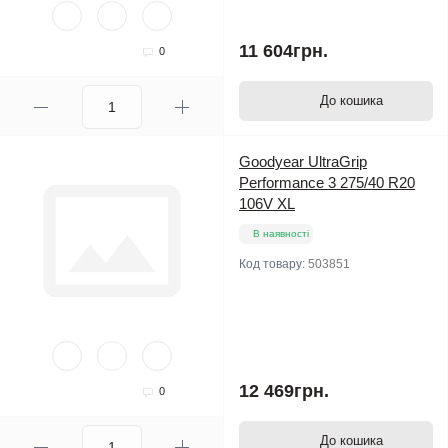
11 604грн.
0
До кошика
Goodyear UltraGrip
Performance 3 275/40 R20
106V XL
В наявності
Код товару:
503851
12 469грн.
0
До кошика