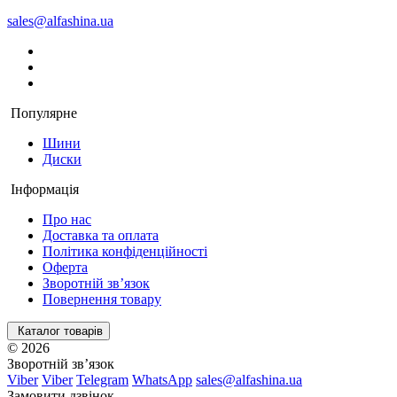
sales@alfashina.ua
Популярне
Шини
Диски
Інформація
Про нас
Доставка та оплата
Політика конфіденційності
Оферта
Зворотній зв’язок
Повернення товару
Каталог товарів
© 2026
Зворотній зв’язок
Viber
Viber
Telegram
WhatsApp
sales@alfashina.ua
Замовити дзвінок