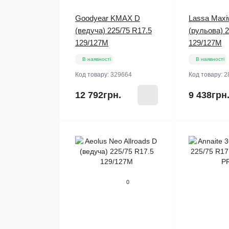
Goodyear KMAX D
Lassa Maxi
(ведуча) 225/75 R17.5
(рульова) 2
129/127M
129/127M
В наявності
В наявності
Код товару:
329664
Код товару:
2
12 792грн.
9 438грн
0