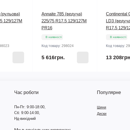
 (рульова)
Annaite 785 (ведуча)
Continental 
.5 129/127M
225/75 R17.5 129/127M
LD3 (ведуча
PR16
R17.5 129/
В наявності
В наявності
98023
Код товару:
298024
Код товару:
29
.
5 616грн.
13 208грн
Час роботи
Популярне
Пн-Пт: 9:00-18:00,
Шини
Сб: 9:00-14:00,
Диски
Нд-вихідний