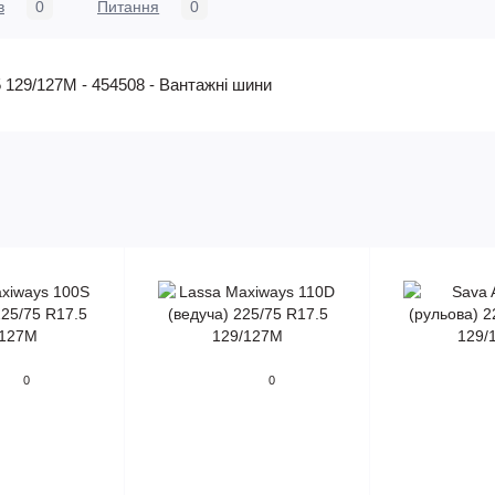
в
0
Питання
0
5 129/127M - 454508 - Вантажні шини
0
0