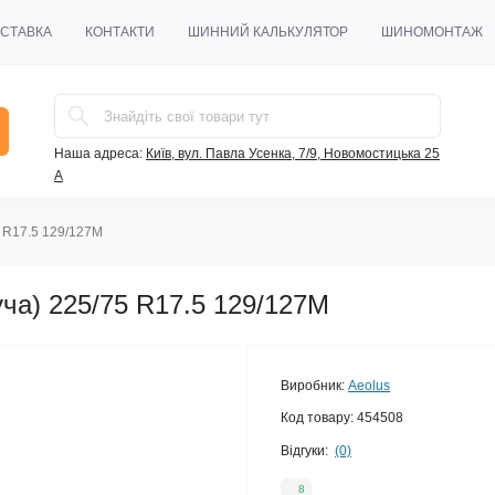
ОСТАВКА
КОНТАКТИ
ШИННИЙ КАЛЬКУЛЯТОР
ШИНОМОНТАЖ
Наша адреса:
Київ, вул. Павла Усенка, 7/9, Новомостицька 25
А
5 R17.5 129/127M
уча) 225/75 R17.5 129/127M
Виробник:
Aeolus
Код товару:
454508
Відгуки:
(0)
8