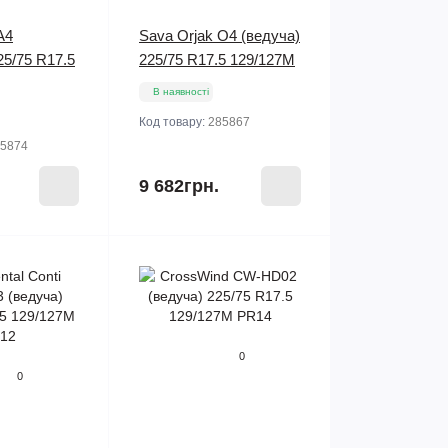
A4
Sava Orjak O4 (ведуча)
25/75 R17.5
225/75 R17.5 129/127M
В наявності
Код товару:
285867
5874
9 682грн.
0
0