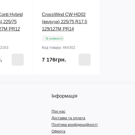
Conti Hybrid
CrossWind CW-HD02
) 225/75
(ведуча) 225/75 R17.5
127M PR12
129/127M PR14
В наявності
2163
Код товару:
464302
.
7 176грн.
Інформація
Про нас
Доставка та оплата
Політика конфіденційності
Оферта