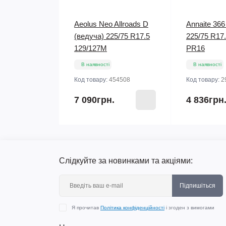
Aeolus Neo Allroads D
Annaite 366
(ведуча) 225/75 R17.5
225/75 R17
129/127M
PR16
В наявності
В наявності
Код товару:
454508
Код товару:
2
7 090грн.
4 836грн
Слідкуйте за новинками та акціями:
Підпишіться
Я прочитав
Політика конфіденційності
і згоден з вимогами