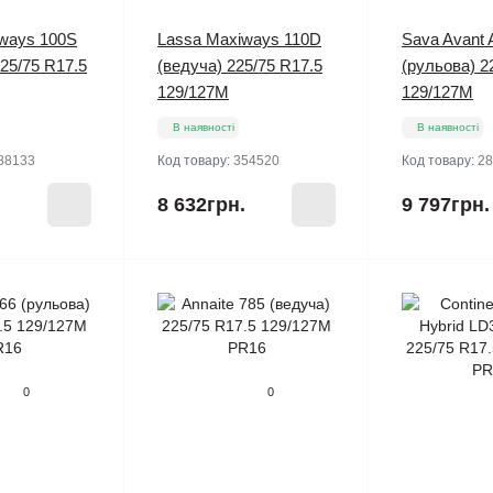
ways 100S
Lassa Maxiways 110D
Sava Avant 
25/75 R17.5
(ведуча) 225/75 R17.5
(рульова) 2
129/127M
129/127M
В наявності
В наявності
88133
Код товару:
354520
Код товару:
28
.
8 632грн.
9 797грн.
0
0