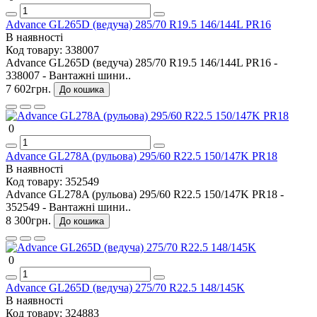
Advance GL265D (ведуча) 285/70 R19.5 146/144L PR16
В наявності
Код товару:
338007
Advance GL265D (ведуча) 285/70 R19.5 146/144L PR16 -
338007 - Вантажні шини..
7 602грн.
До кошика
0
Advance GL278A (рульова) 295/60 R22.5 150/147K PR18
В наявності
Код товару:
352549
Advance GL278A (рульова) 295/60 R22.5 150/147K PR18 -
352549 - Вантажні шини..
8 300грн.
До кошика
0
Advance GL265D (ведуча) 275/70 R22.5 148/145K
В наявності
Код товару:
324883