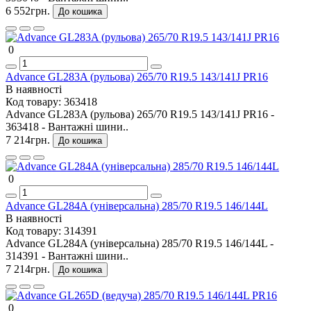
6 552грн.
До кошика
0
Advance GL283A (рульова) 265/70 R19.5 143/141J PR16
В наявності
Код товару:
363418
Advance GL283A (рульова) 265/70 R19.5 143/141J PR16 -
363418 - Вантажні шини..
7 214грн.
До кошика
0
Advance GL284A (універсальна) 285/70 R19.5 146/144L
В наявності
Код товару:
314391
Advance GL284A (універсальна) 285/70 R19.5 146/144L -
314391 - Вантажні шини..
7 214грн.
До кошика
0