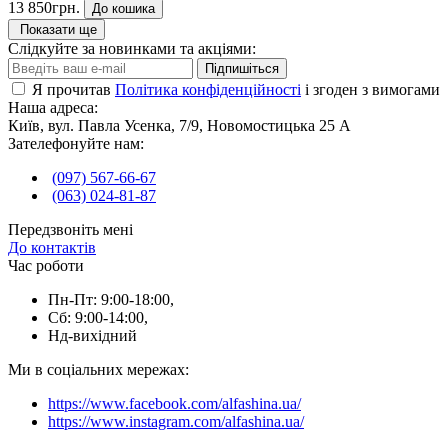
13 850грн.
До кошика
Показати ще
Слідкуйте за новинками та акціями:
Підпишіться
Я прочитав
Політика конфіденційності
і згоден з вимогами
Наша адреса:
Київ, вул. Павла Усенка, 7/9, Новомостицька 25 А
Зателефонуйте нам:
(097) 567-66-67
(063) 024-81-87
Передзвоніть мені
До контактів
Час роботи
Пн-Пт: 9:00-18:00,
Сб: 9:00-14:00,
Нд-вихідний
Ми в соціальних мережах:
https://www.facebook.com/alfashina.ua/
https://www.instagram.com/alfashina.ua/