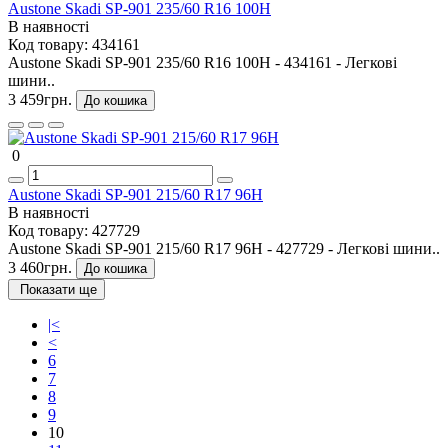
Austone Skadi SP-901 235/60 R16 100H
В наявності
Код товару:
434161
Austone Skadi SP-901 235/60 R16 100H - 434161 - Легкові
шини..
3 459грн.
До кошика
0
Austone Skadi SP-901 215/60 R17 96H
В наявності
Код товару:
427729
Austone Skadi SP-901 215/60 R17 96H - 427729 - Легкові шини..
3 460грн.
До кошика
Показати ще
|<
<
6
7
8
9
10