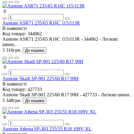
0
Austone ASR71 235/65 R16C 115/113R
В наявності
Код товару:
344062
Austone ASR71 235/65 R16C 115/113R - 344062 - Легкові
шини..
3 316грн.
До кошика
0
Austone Skadi SP-901 225/60 R17 99H
В наявності
Код товару:
427733
Austone Skadi SP-901 225/60 R17 99H - 427733 - Легкові шини..
3 348грн.
До кошика
0
Austone Athena SP-303 255/55 R18 109V XL