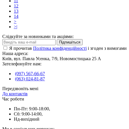
11
12
13
14
>
>|
Слідкуйте за новинками та акціями:
Підпишіться
Я прочитав
Політика конфіденційності
і згоден з вимогами
Наша адреса:
Київ, вул. Павла Усенка, 7/9, Новомостицька 25 А
Зателефонуйте нам:
(097) 567-66-67
(063) 024-81-87
Передзвоніть мені
До контактів
Час роботи
Пн-Пт: 9:00-18:00,
Сб: 9:00-14:00,
Нд-вихідний
Ми в соціальних мережах: