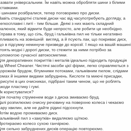
назвати універсальним. Їм навіть можна обробляти шини з білими
вставками.
З шинами розібралися, тепер поговоримо про диски.
Н
авіть стандартні сталеві диски час від часу
потребують догляду
, а
легкосплавні і
л
иті
-
тим більше. Деякі з них мають складний
малюнок, який відмити буде непросто, але робити це необхідно.
права в тому, що сіль, бруд і гальмівна пил не тільки негативно
впливають на зовнішній
вигляд
, а й псують лак, що покриває диск,
що в підсумку неминуче призведе до корозії. І якщо на вашій машині
тоять модні і дорогі диски, то стежити за ними потрібно з
а
допомогою сучасної автокосметики.
Для декоративних покриттів і металів ідеально підходить продукція
від Wheel Cheaner. Чистячі засоби цієї фірми, легко справляються з
дорожнім брудом, бітумними потоками, гальмівним пилом, слідами
комах й іншими видами забруднень. Кислоти та миючі присадки,
присутні в цих очисниках, підібрані таким чином, що не роблять
коди пластику і гумі.
Як користуватися?
Для початку струменем води з диска змиваємо бруд.
Далі розпилюємо
очисну
речовину на поверхню колеса і чекаємо
пару хвилин,
але не дайте
рідині підсохнути.
Потім водою промиваємо диск.
Гальмівний пил з «закутків» видаляємо щіткою.
Протираємо колесо сухою ганчіркою.
Для сильно забруднених дисків операцію повторюємо.