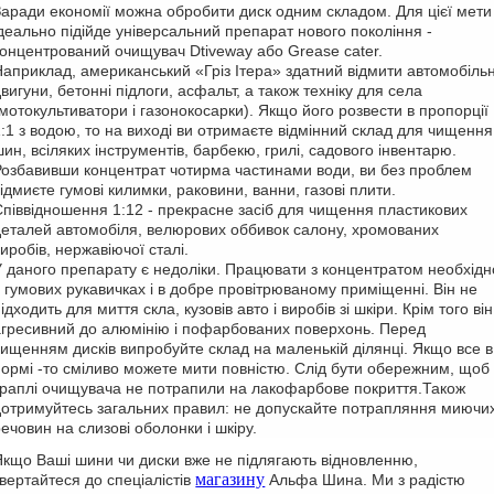
Заради економії можна обробити диск одним складом. Для цієї мети
ідеально підійде універсальний препарат нового покоління -
концентрований очищувач Dtiveway або Grease cater.
Наприклад, американський «Гріз Ітера» здатний відмити автомобільн
вигуни, бетонні підлоги, асфальт, а також техніку для села
(мотокультиватори і газонокосарки). Якщо його розвести в пропорції
1:1 з водою, то на виході ви отримаєте відмінний склад для чищення
шин, всіляких інструментів, барбекю, грилі, садового інвентарю.
Розбавивши концентрат чотирма частинами води, ви без проблем
ідмиєте гумові килимки, раковини, ванни, газові плити.
Співвідношення 1:12 - прекрасне засіб для чищення пластикових
деталей автомобіля, велюрових оббивок салону, хромованих
иробів, нержавіючої сталі.
У даного препарату є недоліки. Працювати з концентратом необхідн
в гумових рукавичках і в добре провітрюваному приміщенні. Він не
ідходить для миття скла, кузовів авто і виробів зі шкіри. Крім того він
агресивний до алюмінію і пофарбованих поверхонь. Перед
чищенням дисків випробуйте склад на маленькій ділянці. Якщо все в
нормі -то сміливо можете мити повністю. Слід бути обережним, щоб
краплі очищувача не потрапили на лакофарбове покриття.
Також
дотримуйтесь загальних правил: не допускайте потрапляння миючи
речовин на слизові оболонки і шкіру.
Якщо Ваші шини чи диски вже не підлягають відновленню,
магазину
звертайтеся до спеціалістів
Альфа Шина. Ми з радістю