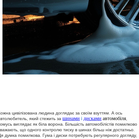
Кожна цивілізована людина доглядає за своїм взуттям. А ось
шинами
і
дисками
автомобіля
автолюбитель, який стежить за
,
чомусь виглядає як біла ворона. Більшість автомобілістів помилково
вважають, що одного контролю тиску в шинах більш ніж достатньо.
Ця думка помилкова. Гума і диски потребують регулярного догляду,