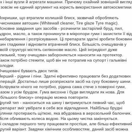
як і інші вузли й агрегати машини. Причому охайний зовнішній вигля
- зовсім не єдиний аргумент на користь використання автокосметики
Покришки, що втратили колишній
б
лиск, зазвичай обробляють
чисниками автошин (Whitewall cleaner, Tire glaze Tyre magic).
Основне завдання цих засобів - розчинити застарілий бруд, пил,
удрон, масло, а також проникнути в мікропори гуми і захистити її від
знебарвлення і розтріскування. Ці препарати здатні зробити боковин
шин гладкими і відновити втрачений блиск.
Більшість
очищувачів у
воїй структурі містять силіконове масло. Цей інгредієнт дуже
слизький, тому очищувач забороняється наносити на протектор.
Також потрібно стежити, щоб він не потрапив на супорт і гальмівні
колодки.
Очищ
ювачі
бувають двох типів.
Перший - рідини і піни.
З
датні ефективно працювати без додаткових
операцій. Достатньо лише розприскати засіб на суху боковину шини.
Полірувати нічого не потрібно, рідина сама стече з поверхні гуми,
разом з усім брудом
. Гума висохне і буде виглядати як нова. Для
«більшого блиску» операцію можна повторити.
Другий тип - наноситься на шину і витримується певний час, щоб
препарат зміг увібрати в себе все відкладення. Найбільш брудні
ділянки протирають щіткою, яка вбудована в аерозольний балончик.
Після обливають колеса водою. На цьому чистка закінчується.
Зі складом першого типу працювати простіше, але більш ефективни
другий варіант. Завдяки хімічним особливостям, даний засіб можна