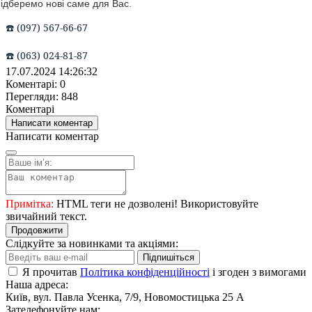
підберемо нові саме для Вас.
(097) 567-66-67
☎
(063) 024-81-87
☎
17.07.2024 14:26:32
Коментарі: 0
Перегляди: 848
Коментарі
Написати коментар
Написати коментар
Примітка:
HTML теги не дозволені! Використовуйте
звичайний текст.
Продовжити
Слідкуйте за новинками та акціями:
Підпишіться
Я прочитав
Політика конфіденційності
і згоден з вимогами
Наша адреса:
Київ, вул. Павла Усенка, 7/9, Новомостицька 25 А
Зателефонуйте нам: